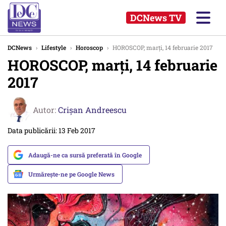
DCNews TV
DCNews
›
Lifestyle
›
Horoscop
›
HOROSCOP, marți, 14 februarie 2017
HOROSCOP, marți, 14 februarie
2017
Autor:
Crişan Andreescu
Data publicării: 13 Feb 2017
Adaugă-ne ca sursă preferată în Google
Urmărește-ne pe Google News