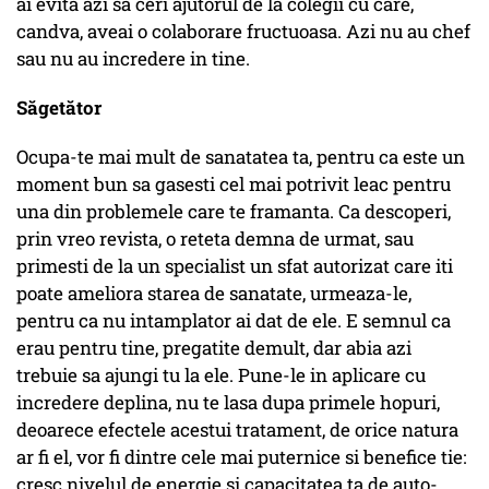
ai evita azi sa ceri ajutorul de la colegii cu care,
candva, aveai o colaborare fructuoasa. Azi nu au chef
sau nu au incredere in tine.
Săgetător
Ocupa-te mai mult de sanatatea ta, pentru ca este un
moment bun sa gasesti cel mai potrivit leac pentru
una din problemele care te framanta. Ca descoperi,
prin vreo revista, o reteta demna de urmat, sau
primesti de la un specialist un sfat autorizat care iti
poate ameliora starea de sanatate, urmeaza-le,
pentru ca nu intamplator ai dat de ele. E semnul ca
erau pentru tine, pregatite demult, dar abia azi
trebuie sa ajungi tu la ele. Pune-le in aplicare cu
incredere deplina, nu te lasa dupa primele hopuri,
deoarece efectele acestui tratament, de orice natura
ar fi el, vor fi dintre cele mai puternice si benefice tie:
cresc nivelul de energie si capacitatea ta de auto-