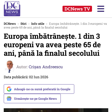
DCNews TV
DCNews
›
Stiri
›
Info utile
›
Europa îmbătrânește. 1 din 3 europeni va
avea peste 65 de ani, până la finalul secolului
Europa îmbătrânește. 1 din 3
europeni va avea peste 65 de
ani, până la finalul secolului
Autor:
Crişan Andreescu
Data publicării: 02 Iun 2026
Adaugă-ne ca sursă preferată în Google
Urmărește-ne pe Google News