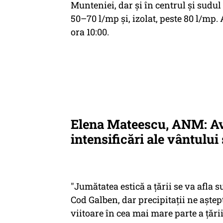
Munteniei, dar și în centrul și sudul
50–70 l/mp și, izolat, peste 80 l/mp.
ora 10:00.
Elena Mateescu, ANM: Av
intensificări ale vântului
"Jumătatea estică a țării se va afla s
Cod Galben, dar precipitații ne aște
viitoare în cea mai mare parte a țăr