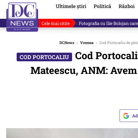
Ultimele știri
Politică
Război
Cele mai citite
Răzvan Dumitrescu îi cere scuze
DCNews
›
Vremea
›
Cod Portocaliu de plo
Cod Portocali
Mateescu, ANM: Avem o
Ad