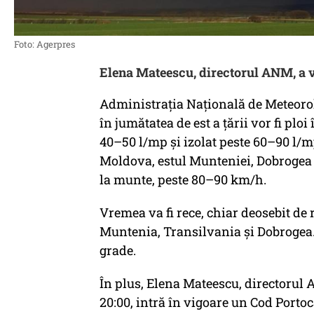
Foto: Agerpres
Elena Mateescu, directorul ANM, a v
Administrația Națională de Meteorol
în jumătatea de est a țării vor fi plo
40–50 l/mp și izolat peste 60–90 l/m
Moldova, estul Munteniei, Dobrogea ș
la munte, peste 80–90 km/h.
Vremea va fi rece, chiar deosebit de
Muntenia, Transilvania și Dobrogea.
grade.
În plus, Elena Mateescu, directorul 
20:00, intră în vigoare un Cod Porto