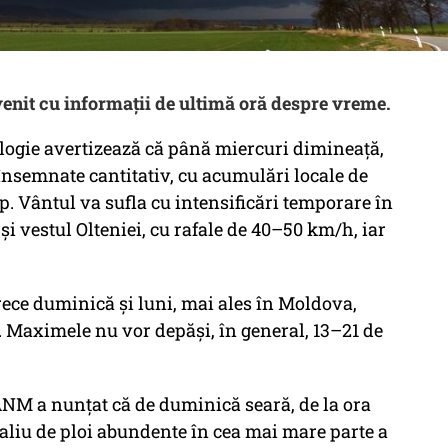
enit cu informații de ultimă oră despre vreme.
ogie avertizează că până miercuri dimineață,
i însemnate cantitativ, cu acumulări locale de
p. Vântul va sufla cu intensificări temporare în
i vestul Olteniei, cu rafale de 40–50 km/h, iar
 rece duminică și luni, mai ales în Moldova,
 Maximele nu vor depăși, în general, 13–21 de
ANM a nunțat că de duminică seară, de la ora
caliu de ploi abundente în cea mai mare parte a