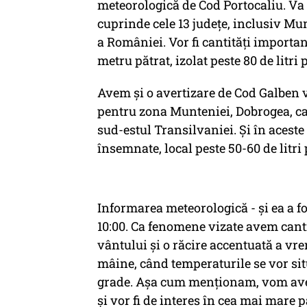
meteorologică de Cod Portocaliu. Va i
cuprinde cele 13 județe, inclusiv Mun
a României. Vor fi cantități important
metru pătrat, izolat peste 80 de litri 
Avem și o avertizare de Cod Galben v
pentru zona Munteniei, Dobrogea, ca 
sud-estul Transilvaniei. Și în aceste
însemnate, local peste 50-60 de litri
Informarea meteorologică - și ea a f
10:00. Ca fenomene vizate avem canti
vântului și o răcire accentuată a vrem
mâine, când temperaturile se vor situ
grade. Așa cum menționam, vom avea
și vor fi de interes în cea mai mare p