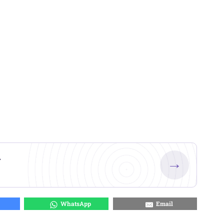
.
→
WhatsApp
Email