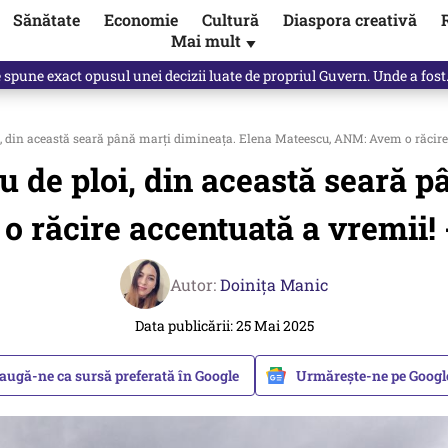
Sănătate
Economie
Cultură
Diaspora creativă
Mai mult
▼
, public, lui Ilie Bolojan / video
i, din această seară până marți dimineața. Elena Mateescu, ANM: Avem o răcire
u de ploi, din această seară p
 răcire accentuată a vremii! 
Autor:
Doinița Manic
Data publicării: 25 Mai 2025
augă-ne ca sursă preferată în Google
Urmărește-ne pe Goog