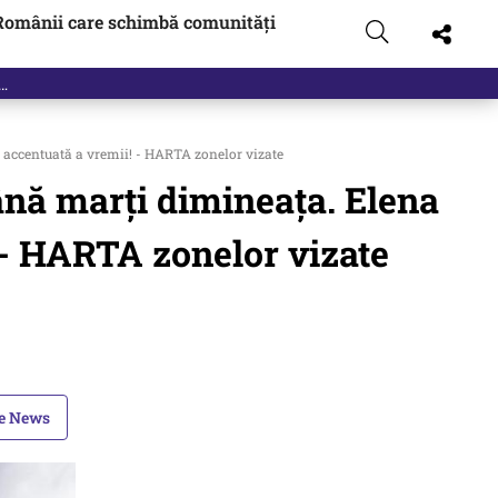
Românii care schimbă comunități
 accentuată a vremii! - HARTA zonelor vizate
ână marți dimineața. Elena
- HARTA zonelor vizate
le News