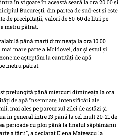
ntra în vigoare în această seară la ora 20:00 și
icipiul București, din partea de sud-est și este
e de precipitații, valori de 50-60 de litri pe
pe metru pătrat.
alabilă până marți dimineața la ora 10:00
mai mare parte a Moldovei, dar și estul și
 zone ne așteptăm la cantități de apă
 pe metru pătrat.
ost prelungită până miercuri dimineața la ora
tăți de apă însemnate, intensificări ale
ii, mai ales pe parcursul zilei de astăzi și
a în general între 13 până la cel mult 20-21 de
 perioade cu ploi până la finalul săptămânii
arte a țării", a declarat Elena Mateescu la