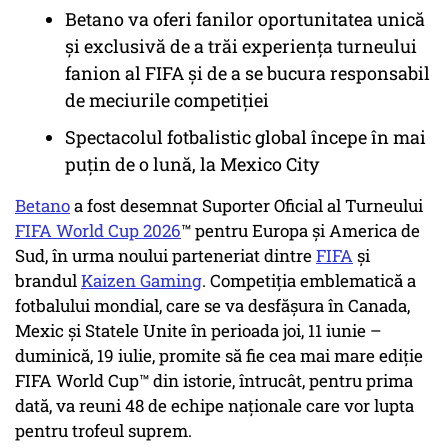
Betano va oferi fanilor oportunitatea unică
și exclusivă de a trăi experiența turneului
fanion al FIFA și de a se bucura responsabil
de meciurile competiției
Spectacolul fotbalistic global începe în mai
puțin de o lună, la Mexico City
Betano
a fost desemnat Suporter Oficial al Turneului
FIFA World Cup 2026
™ pentru Europa și America de
Sud, în urma noului parteneriat dintre
FIFA
și
brandul
Kaizen Gaming
. Competiția emblematică a
fotbalului mondial, care se va desfășura în Canada,
Mexic și Statele Unite în perioada joi, 11 iunie –
duminică, 19 iulie, promite să fie cea mai mare ediție
FIFA World Cup™ din istorie, întrucât, pentru prima
dată, va reuni 48 de echipe naționale care vor lupta
pentru trofeul suprem.