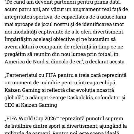
“De când am devenit parteneri pentru prima dată,
acum patru ani, am văzut un angajament real față de
integritatea sportivă, de capacitatea de a aduce fanii
mai aproape de jocul nostru și de identificarea unor
noi modalități captivante de a le oferi divertisment.
Împărtășim aceleași obiective și ne bucurăm să
avem alături o companie de referință în timp ce ne
pregătim să reunim din nou lumea prin fotbal, în
America de Nord și dincolo de ea”, a declarat acesta.
„Parteneriatul cu FIFA pentru a treia oară reprezintă
un moment de mândrie pentru întreaga echipă
Kaizen Gaming și reflectă clar evoluția noastră
globală”, a adăugat George Daskalakis, cofondator și
CEO al Kaizen Gaming
„FIFA World Cup 2026™ reprezintă punctul suprem
de întâlnire dintre sport și divertisment, ajungând la
miliarde de oameni. Pentru noi, este scena ideală