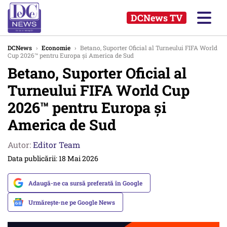
DCNews TV
DCNews
›
Economie
›
Betano, Suporter Oficial al Turneului FIFA World
Cup 2026™ pentru Europa și America de Sud
Betano, Suporter Oficial al
Turneului FIFA World Cup
2026™ pentru Europa și
America de Sud
Autor:
Editor Team
Data publicării: 18 Mai 2026
Adaugă-ne ca sursă preferată în Google
Urmărește-ne pe Google News