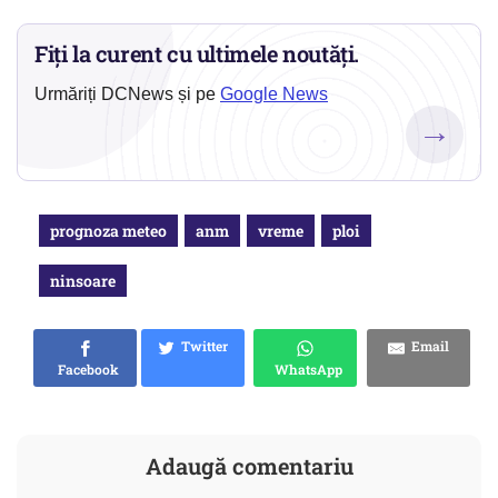
Fiți la curent cu ultimele noutăți.
Urmăriți DCNews și pe
Google News
→
prognoza meteo
anm
vreme
ploi
ninsoare
Twitter
Email
Facebook
WhatsApp
Adaugă comentariu