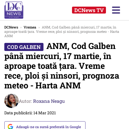
DCNews TV
DCNews
›
Vremea
›
ANM, Cod Galben până miercuri, 17 martie, în
aproape toată țara. Vreme rece, ploi și ninsori, prognoza meteo - Harta
ANM
ANM, Cod Galben
până miercuri, 17 martie, în
aproape toată țara. Vreme
rece, ploi și ninsori, prognoza
meteo - Harta ANM
Autor:
Roxana Neagu
Data publicării: 14 Mar 2021
Adaugă-ne ca sursă preferată în Google