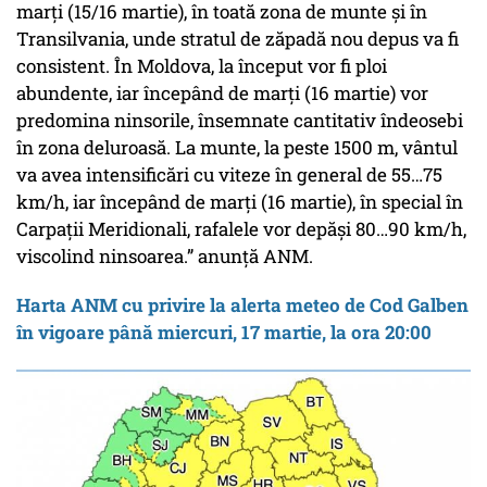
marți (15/16 martie), în toată zona de munte și în
Transilvania, unde stratul de zăpadă nou depus va fi
consistent. În Moldova, la început vor fi ploi
abundente, iar începând de marți (16 martie) vor
predomina ninsorile, însemnate cantitativ îndeosebi
în zona deluroasă. La munte, la peste 1500 m, vântul
va avea intensificări cu viteze în general de 55…75
km/h, iar începând de marți (16 martie), în special în
Carpații Meridionali, rafalele vor depăși 80…90 km/h,
viscolind ninsoarea.” anunță ANM.
Harta ANM cu privire la alerta meteo de Cod Galben
în vigoare până miercuri, 17 martie, la ora 20:00