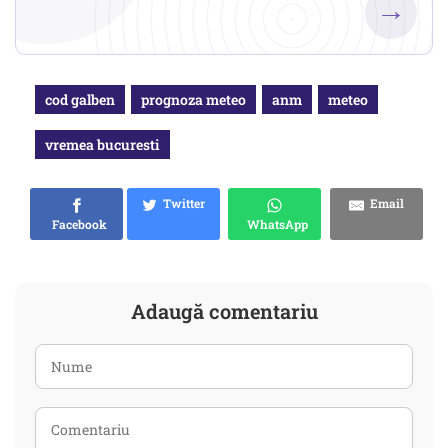
→
cod galben
prognoza meteo
anm
meteo
vremea bucuresti
Twitter
Email
Facebook
WhatsApp
Adaugă comentariu