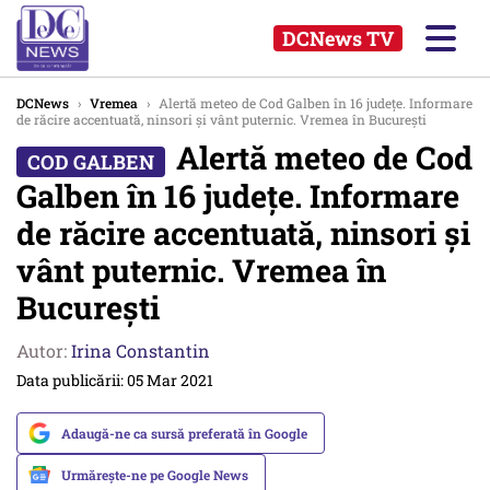
DCNews TV
DCNews
›
Vremea
›
Alertă meteo de Cod Galben în 16 județe. Informare
de răcire accentuată, ninsori și vânt puternic. Vremea în București
Alertă meteo de Cod
Galben în 16 județe. Informare
de răcire accentuată, ninsori și
vânt puternic. Vremea în
București
Autor:
Irina Constantin
Data publicării: 05 Mar 2021
Adaugă-ne ca sursă preferată în Google
Urmărește-ne pe Google News