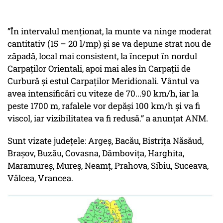
”În intervalul menționat, la munte va ninge moderat
cantitativ (15 – 20 l/mp) și se va depune strat nou de
zăpadă, local mai consistent, la început în nordul
Carpaților Orientali, apoi mai ales în Carpații de
Curbură și estul Carpaților Meridionali. Vântul va
avea intensificări cu viteze de 70...90 km/h, iar la
peste 1700 m, rafalele vor depăși 100 km/h și va fi
viscol, iar vizibilitatea va fi redusă.” a anunțat ANM.
Sunt vizate județele: Argeș, Bacău, Bistrița Năsăud,
Brașov, Buzău, Covasna, Dâmbovița, Harghita,
Maramureș, Mureș, Neamț, Prahova, Sibiu, Suceava,
Vâlcea, Vrancea.