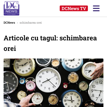
DCNews TV
DCNews
›
schimbarea orei
Articole cu tagul: schimbarea
orei