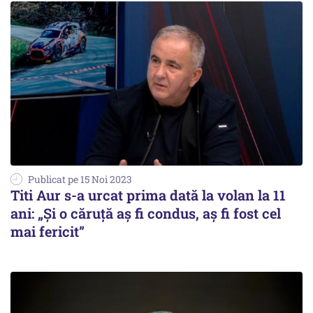
Publicat pe 15 Noi 2023
Titi Aur s-a urcat prima dată la volan la 11
ani: „Şi o căruţă aş fi condus, aş fi fost cel
mai fericit”