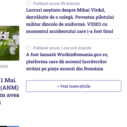
Publicat acum 59 minute
Lucruri neștiute despre Mihai Vîrdol,
dezvăluite de o colegă. Povestea pilotului
militar dincolo de uniformă. VIDEO cu
momentul accidentului care i-a fost fatal
Publicat acum 1 ora si 8 minute
A fost lansată WorkinRomania.gov.ro,
platforma care dă accesul lucrătorilor
 2026
străini pe piața muncii din România
1 Mai.
» Vezi toate știrile
u (ANM)
om avea
i