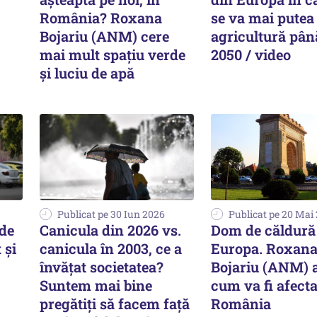
România? Roxana
se va mai putea
Bojariu (ANM) cere
agricultură pân
mai mult spațiu verde
2050 / video
și luciu de apă
Publicat pe 30 Iun 2026
Publicat pe 20 Mai
 de
Canicula din 2026 vs.
Dom de căldură
 și
canicula în 2003, ce a
Europa. Roxan
învățat societatea?
Bojariu (ANM) 
Suntem mai bine
cum va fi afect
pregătiți să facem față
România