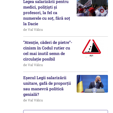
Legea salarizării pentru
medici, polițiști și
profesori, la fel ca
numerele cu soț, fără soț
la Dacie
de Val Vâlcu
”Atenție, căderi de pietre”-
cinism în Codul rutier cu
cel mai inutil semn de
circulație posibil
de Val Vâlcu
Eșecul Legii salarizării
unitare, gafă de proporții
sau manevră politică
genială?
de Val Vâlcu