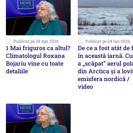
Publicat pe 28 Apr 2026
Publicat pe 24 Ian 2026
1 Mai friguros ca altul?
De ce a fost atât de 
Climatologul Roxana
în această iarnă. C
Bojariu vine cu toate
a „scăpat” aerul pol
detaliile
din Arctica și a lovi
emisfera nordică /
video