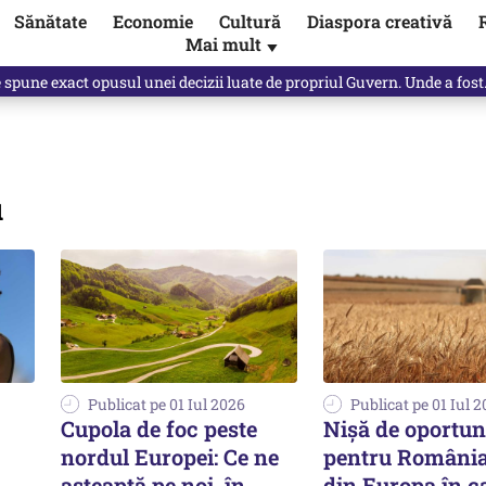
Sănătate
Economie
Cultură
Diaspora creativă
Mai mult
▼
, public, lui Ilie Bolojan / video
u
Publicat pe 01 Iul 2026
Publicat pe 01 Iul 
Cupola de foc peste
Nișă de oportun
nordul Europei: Ce ne
pentru România:
.
așteaptă pe noi, în
din Europa în c