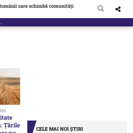
Românii care schimbă comunități
2026
itate
 Țările
CELE MAI NOI ȘTIRI
are nu