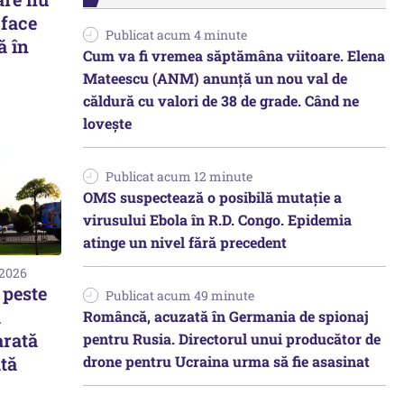
 face
Publicat acum 4 minute
ă în
Cum va fi vremea săptămâna viitoare. Elena
Mateescu (ANM) anunță un nou val de
căldură cu valori de 38 de grade. Când ne
lovește
Publicat acum 12 minute
OMS suspectează o posibilă mutație a
virusului Ebola în R.D. Congo. Epidemia
atinge un nivel fără precedent
 2026
 peste
Publicat acum 49 minute
a
Româncă, acuzată în Germania de spionaj
arată
pentru Rusia. Directorul unui producător de
drone pentru Ucraina urma să fie asasinat
ată