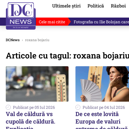
Ultimele știri
Politică
Război
Cele mai citite
Răzvan Dumitrescu îi cere scuze
DCNews
›
roxana bojariu
Articole cu tagul: roxana bojari
Publicat pe 05 Iul 2026
Publicat pe 04 Iul 2026
Val de căldură vs
De ce este lovită
cupolă de căldură.
Europa de valuri
Explicaţia
extreme de căldură