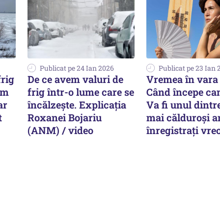
Publicat pe 24 Ian 2026
Publicat pe 23 Ian 
frig
De ce avem valuri de
Vremea în vara 
um
frig într-o lume care se
Când începe can
ar
încălzește. Explicația
Va fi unul dintr
t
Roxanei Bojariu
mai călduroși a
(ANM) / video
înregistrați vre