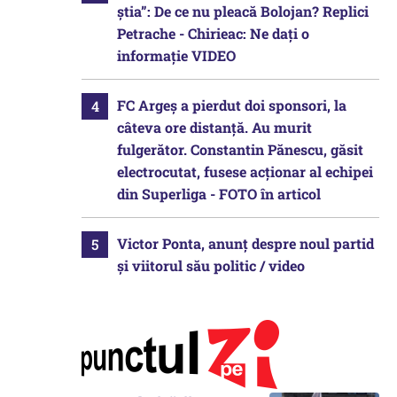
știa”: De ce nu pleacă Bolojan? Replici
Petrache - Chirieac: Ne dați o
informație VIDEO
FC Argeș a pierdut doi sponsori, la
câteva ore distanță. Au murit
fulgerător. Constantin Pănescu, găsit
electrocutat, fusese acționar al echipei
din Superliga - FOTO în articol
Victor Ponta, anunț despre noul partid
și viitorul său politic / video