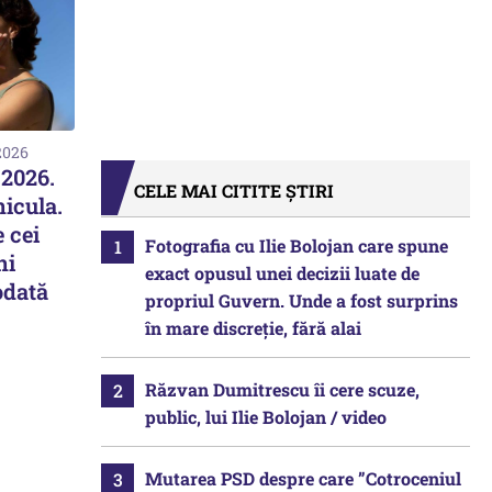
2026
2026.
CELE MAI CITITE ȘTIRI
icula.
e cei
Fotografia cu Ilie Bolojan care spune
ni
exact opusul unei decizii luate de
odată
propriul Guvern. Unde a fost surprins
în mare discreție, fără alai
Răzvan Dumitrescu îi cere scuze,
public, lui Ilie Bolojan / video
Mutarea PSD despre care ”Cotroceniul