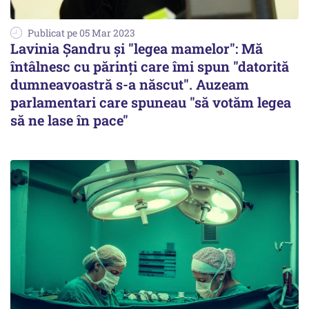
Publicat pe 05 Mar 2023
Lavinia Şandru şi "legea mamelor": Mă
întâlnesc cu părinţi care îmi spun "datorită
dumneavoastră s-a născut". Auzeam
parlamentari care spuneau "să votăm legea
să ne lase în pace"