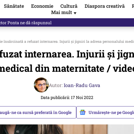
Sănătate
Economie
Cultură
Diaspora creativă
Mai mult
▼
ictor Ponta ne dă răspunsul
e însărcinată a refuzat internarea. Injurii și jigniri la adresa personalului med
uzat internarea. Injurii și jig
medical din maternitate / vide
Autor:
Ioan-Radu Gava
Data publicării: 17 Noi 2022
augă-ne ca sursă preferată în Google
Urmărește-ne pe Goog