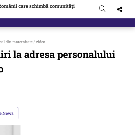
Românii care schimbă comunități
ical din maternitate / video
niri la adresa personalului
o
le News