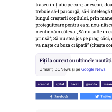
traseu inițiatic pe care, adeseori, 
trebuie să-l parcurgă, să-i înțeleagă 
lungul creșterii copilului, prin mane
proteguitoare pentru ea și nou-născut
menționăm câteva: „Să nu sufle în cu
prinsă”; Să nu stea jos pe prag, căci
va naște cu buza crăpată” (citește c
Fiți la curent cu ultimele noutăți
Urmăriți DCNews și pe
Google News
scandal
spital
bacau
gravida
insar
Facebook
Twitter