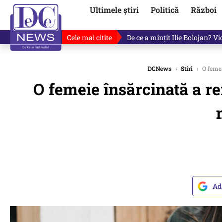
Ultimele știri
Politică
Război
Cele mai citite
De ce a mințit Ilie Bolojan? V
DCNews
›
Stiri
›
O femei
O femeie însărcinată a ref
Ad