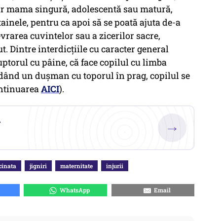
doar mama singură, adolescentă sau matură,
tainele, pentru ca apoi să se poată ajuta de-a
vrarea cuvintelor sau a zicerilor sacre,
. Dintre interdicțiile cu caracter general
ptorul cu pâine, că face copilul cu limba
, dând un dușman cu toporul în prag, copilul se
ontinuarea
AICI
).
.
→
cinata
jigniri
maternitate
injurii
WhatsApp
Email