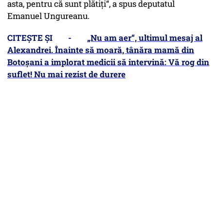
asta, pentru că sunt plătiți“, a spus deputatul
Emanuel Ungureanu.
CITEȘTE ȘI -
„Nu am aer“, ultimul mesaj al
Alexandrei. Înainte să moară, tânăra mamă din
Botoșani a implorat medicii să intervină: Vă rog din
suflet! Nu mai rezist de durere