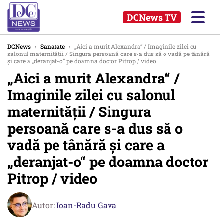
DCNews TV
DCNews
›
Sanatate
›
„Aici a murit Alexandra“ / Imaginile zilei cu
salonul maternității / Singura persoană care s-a dus să o vadă pe tânără
și care a „deranjat-o“ pe doamna doctor Pitrop / video
„Aici a murit Alexandra“ /
Imaginile zilei cu salonul
maternității / Singura
persoană care s-a dus să o
vadă pe tânără și care a
„deranjat-o“ pe doamna doctor
Pitrop / video
Autor:
Ioan-Radu Gava