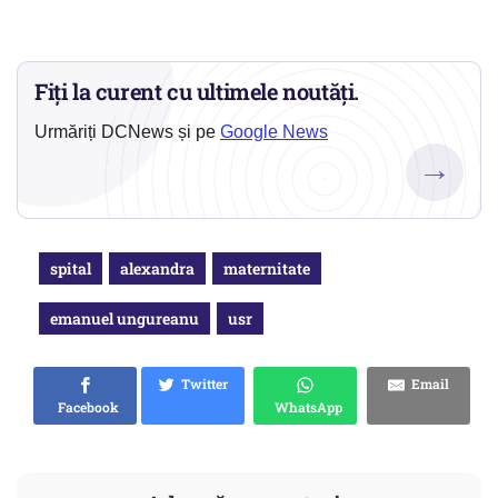
Fiți la curent cu ultimele noutăți.
Urmăriți DCNews și pe
Google News
→
spital
alexandra
maternitate
emanuel ungureanu
usr
Twitter
Email
Facebook
WhatsApp