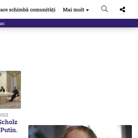
are schimbă comunități
Mai mult
▼
eac
 2022
Scholz
 Putin.