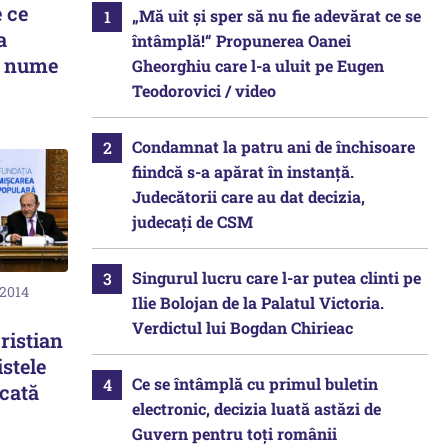
 ce
„Mă uit și sper să nu fie adevărat ce se
a
întâmplă!“ Propunerea Oanei
ă nume
Gheorghiu care l-a uluit pe Eugen
Teodorovici / video
Condamnat la patru ani de închisoare
fiindcă s-a apărat în instanță.
Judecătorii care au dat decizia,
judecați de CSM
Singurul lucru care l-ar putea clinti pe
 2014
Ilie Bolojan de la Palatul Victoria.
Verdictul lui Bogdan Chirieac
ristian
stele
Ce se întâmplă cu primul buletin
icată
electronic, decizia luată astăzi de
Guvern pentru toți românii