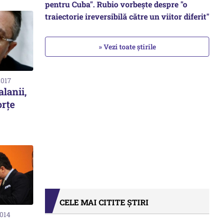
pentru Cuba". Rubio vorbește despre "o
traiectorie ireversibilă către un viitor diferit"
» Vezi toate știrile
2017
lanii,
orţe
CELE MAI CITITE ȘTIRI
2014