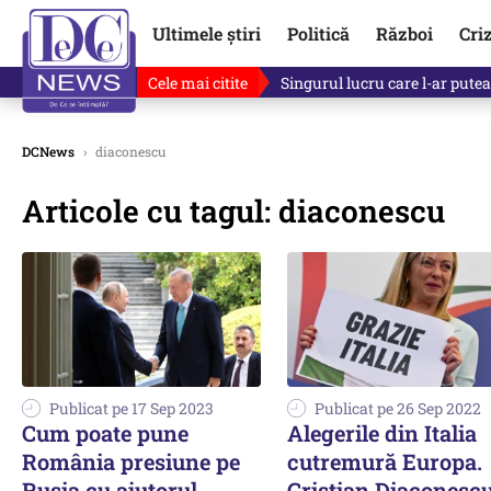
Ultimele știri
Politică
Război
Cri
Cele mai citite
Singurul lucru care l-ar putea 
DCNews
›
diaconescu
Articole cu tagul: diaconescu
Publicat pe 17 Sep 2023
Publicat pe 26 Sep 2022
Cum poate pune
Alegerile din Italia
România presiune pe
cutremură Europa.
Rusia cu ajutorul
Cristian Diaconescu