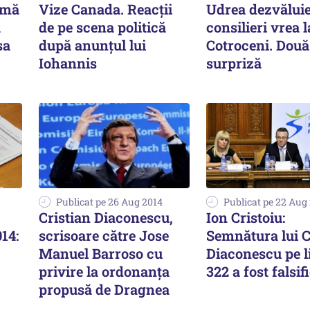
 mă
Vize Canada. Reacții
Udrea dezvăluie
ă
de pe scena politică
consilieri vrea l
sa
după anunțul lui
Cotroceni. Dou
Iohannis
surpriză
Publicat pe 26 Aug 2014
Publicat pe 22 Aug
Cristian Diaconescu,
Ion Cristoiu:
14:
scrisoare către Jose
Semnătura lui C
Manuel Barroso cu
Diaconescu pe li
privire la ordonanța
322 a fost falsif
propusă de Dragnea