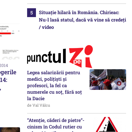
Situație hilară în România. Chirieac:
Nu-l lasă statul, dacă vă vine să credeți
/ video
 2014
gerile
Legea salarizării pentru
medici, polițiști și
14:
profesori, la fel ca
,
numerele cu soț, fără soț
la Dacie
de Val Vâlcu
”Atenție, căderi de pietre”-
cinism în Codul rutier cu