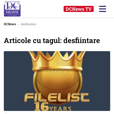
DCNews TV
DCNews
›
desfiintare
Articole cu tagul: desfiintare