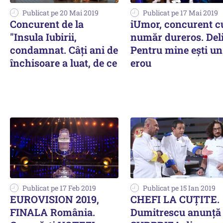
Publicat pe 20 Mai 2019
Publicat pe 17 Mai 2019
Concurent de la
iUmor, concurent c
"Insula Iubirii,
număr dureros. Deli
condamnat. Câți ani de
Pentru mine ești un
închisoare a luat, de ce
erou
Publicat pe 17 Feb 2019
Publicat pe 15 Ian 2019
EUROVISION 2019,
CHEFI LA CUȚITE.
FINALA România.
Dumitrescu anunță