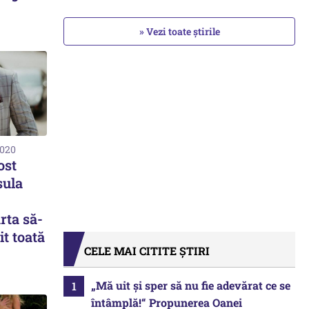
» Vezi toate știrile
2020
ost
sula
rta să-
it toată
CELE MAI CITITE ȘTIRI
„Mă uit și sper să nu fie adevărat ce se
întâmplă!“ Propunerea Oanei