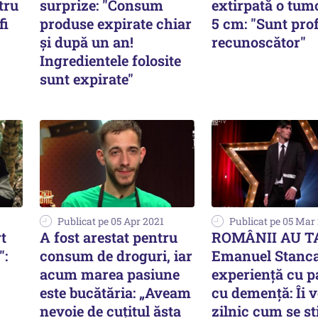
tru
surprize: "Consum
extirpată o tum
fi
produse expirate chiar
5 cm: "Sunt pro
și după un an!
recunoscător"
Ingredientele folosite
sunt expirate"
Publicat pe 05 Apr 2021
Publicat pe 05 Mar
t
A fost arestat pentru
ROMÂNII AU T
":
consum de droguri, iar
Emanuel Stanca
acum marea pasiune
experiență cu p
este bucătăria: „Aveam
cu demență: Îi v
nevoie de cuțitul ăsta
zilnic cum se st