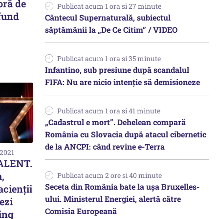
oră de
Publicat acum 1 ora si 27 minute
fund
Cântecul Supernaturală, subiectul
săptămânii la „De Ce Citim” / VIDEO
Publicat acum 1 ora si 35 minute
Infantino, sub presiune după scandalul
FIFA: Nu are nicio intenție să demisioneze
Publicat acum 1 ora si 41 minute
„Cadastrul e mort”. Dehelean compară
România cu Slovacia după atacul cibernetic
de la ANCPI: când revine e-Terra
 2021
ALENT.
,
Publicat acum 2 ore si 40 minute
Seceta din România bate la ușa Bruxelles-
acienții
ului. Ministerul Energiei, alertă către
ezi
Comisia Europeană
ing