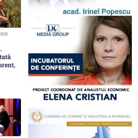
2018
.
tată
rent,