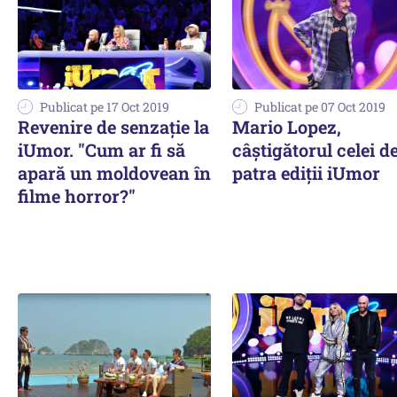
Publicat pe 17 Oct 2019
Publicat pe 07 Oct 2019
Revenire de senzație la
Mario Lopez,
iUmor. "Cum ar fi să
câştigătorul celei d
apară un moldovean în
patra ediţii iUmor
filme horror?"