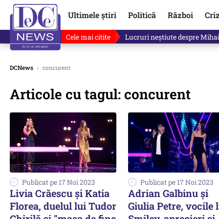
Ultimele știri
Politică
Război
Cri
Cele mai citite
Lucruri neștiute despre Mihai 
DCNews
›
concurent
Articole cu tagul: concurent
Publicat pe 17 Noi 2023
Publicat pe 17 Noi 2023
Livia Crăescu și Katia
Adrian Galbinu și
Florea, duelul lui Tudor
Giulia Petre, vocile 
Chirilă și "masa de fine
Smiley, aprecieri și