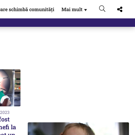
are schimbă comunități
Mai mult
▼
 2023
fost
efi la
acat un