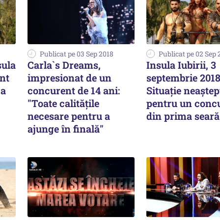
Publicat pe 03 Sep 2018
Publicat pe 02 Sep 
sula
Carla`s Dreams,
Insula Iubirii, 3
ent
impresionat de un
septembrie 2018
-a
concurent de 14 ani:
Situație neaștep
"Toate calitățile
pentru un concu
necesare pentru a
din prima seară
ajunge în finală"