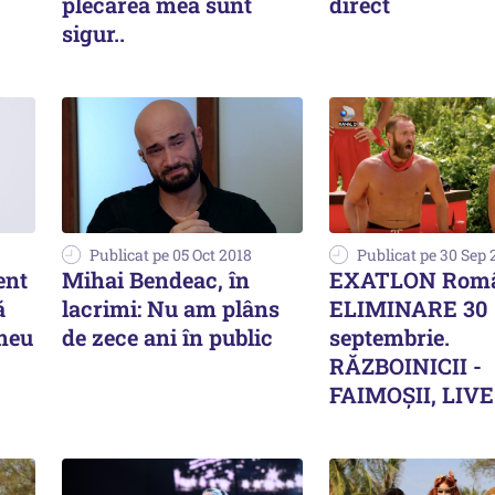
plecarea mea sunt
direct
sigur..
Publicat pe 05 Oct 2018
Publicat pe 30 Sep 
ent
Mihai Bendeac, în
EXATLON Româ
ă
lacrimi: Nu am plâns
ELIMINARE 30
 meu
de zece ani în public
septembrie.
RĂZBOINICII -
FAIMOȘII, LIVE