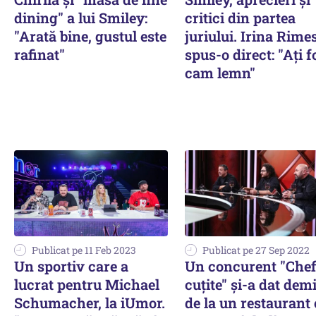
dining" a lui Smiley:
critici din partea
"Arată bine, gustul este
juriului. Irina Rime
rafinat"
spus-o direct: "Ați f
cam lemn"
Publicat pe 11 Feb 2023
Publicat pe 27 Sep 2022
Un sportiv care a
Un concurent "Chefi
lucrat pentru Michael
cuțite" și-a dat dem
Schumacher, la iUmor.
de la un restaurant