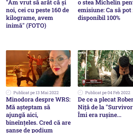
"Am vrut să arăt că și
o stea Michelin pen
noi, cei cu peste 160 de
emisiune: Ca să pot 
kilograme, avem
disponibil 100%
inimă" (FOTO)
Publicat pe 13 Mai 2022
Publicat pe 04 Feb 2022
Minodora despre WRS:
De ce a plecat Rober
Mă așteptam să
Niță de la "Survivor
ajungă aici,
Îmi era rușine...
bineînțeles. Cred că are
șanse de podium