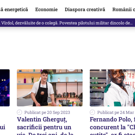
ză energetică
Economie
Diaspora creativă
Românii c
Vîrdol, dezvăluite de o colegă. Povestea pilotului militar dincolo de…
Publicat pe 20 Sep 2023
Publicat pe 24 Mar
Valentin Gherguț,
Fernando Polo, 
lui
sacrificii pentru un
concurent la "Ch
vis. De trei ani, de la
cuțite", ar fi at