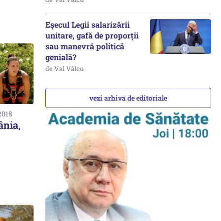
Eșecul Legii salarizării
unitare, gafă de proporții
sau manevră politică
genială?
de Val Vâlcu
vezi arhiva de editoriale
2018
nia,