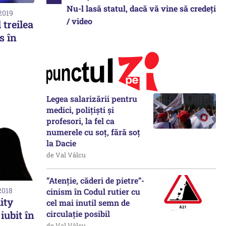
Nu-l lasă statul, dacă vă vine să credeți
2019
/ video
 treilea
s în
Legea salarizării pentru
medici, polițiști și
profesori, la fel ca
numerele cu soț, fără soț
la Dacie
de Val Vâlcu
”Atenție, căderi de pietre”-
2018
cinism în Codul rutier cu
ity
cel mai inutil semn de
circulație posibil
iubit în
de Val Vâlcu