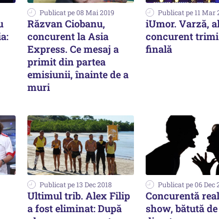
Publicat pe 08 Mai 2019
Publicat pe 11 Mar 
u
Răzvan Ciobanu,
iUmor. Varză, al
a:
concurent la Asia
concurent trimi
Express. Ce mesaj a
finală
primit din partea
emisiunii, înainte de a
muri
Publicat pe 13 Dec 2018
Publicat pe 06 Dec 
Ultimul trib. Alex Filip
Concurentă real
a fost eliminat: După
show, bătută de 