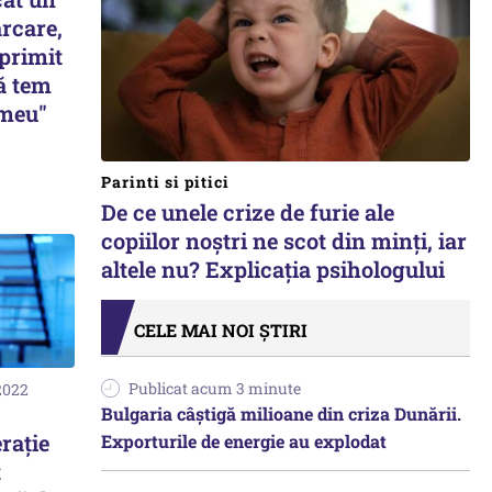
arcare,
 primit
ă tem
 meu"
Parinti si pitici
De ce unele crize de furie ale
copiilor noștri ne scot din minți, iar
altele nu? Explicația psihologului
CELE MAI NOI ȘTIRI
Publicat acum 3 minute
2022
Bulgaria câștigă milioane din criza Dunării.
rație
Exporturile de energie au explodat
t