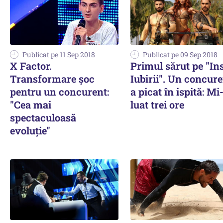
Publicat pe 11 Sep 2018
Publicat pe 09 Sep 2018
X Factor.
Primul sărut pe "In
Transformare șoc
Iubirii". Un concur
pentru un concurent:
a picat în ispită: Mi
"Cea mai
luat trei ore
spectaculoasă
evoluție"