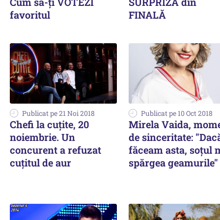
Cum să-ți VOTEZI
SURPRIZA din
favoritul
FINALĂ
Publicat pe 21 Noi 2018
Publicat pe 10 Oct 2018
Chefi la cuțite, 20
Mirela Vaida, mom
noiembrie. Un
de sinceritate: "Dac
concurent a refuzat
făceam asta, soțul
cuțitul de aur
spărgea geamurile"