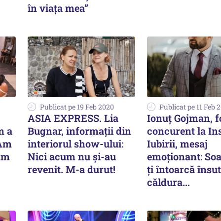
în viața mea”
Publicat pe 19 Feb 2020
Publicat pe 11 Feb 
ASIA EXPRESS. Lia
Ionuţ Gojman, f
m a
Bugnar, informații din
concurent la In
 Am
interiorul show-ului:
Iubirii, mesaj
 Am
Nici acum nu și-au
emoționant: Soa
revenit. M-a durut!
ți întoarcă însut
căldura...