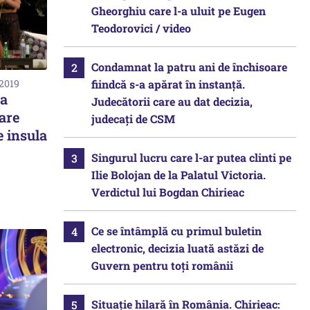
Gheorghiu care l-a uluit pe Eugen
Teodorovici / video
Condamnat la patru ani de închisoare
fiindcă s-a apărat în instanță.
 2019
la
Judecătorii care au dat decizia,
 are
judecați de CSM
e insula
Singurul lucru care l-ar putea clinti pe
Ilie Bolojan de la Palatul Victoria.
Verdictul lui Bogdan Chirieac
Ce se întâmplă cu primul buletin
electronic, decizia luată astăzi de
Guvern pentru toți românii
Situație hilară în România. Chirieac: