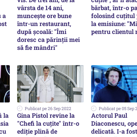
vârsta de 14 ani,
bărbat, într-o p
s a
muncește ore bune
folosind cuțitul
ost
într-un restaurant,
la emisiune: "M
după școală: "Îmi
pentru clientul
doresc ca părinții mei
să fie mândri"
Publicat pe 26 Sep 2022
Publicat pe 05 Sep 
 la
Gina Pistol revine la
Actorul Paul
isia
"Chefi la cuțite" într-o
Diaconescu, ope
 cu
ediție plină de
delicată. I-a fos