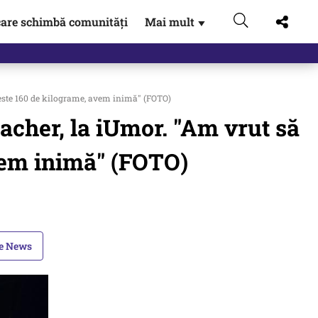
are schimbă comunități
Mai mult
▼
peste 160 de kilograme, avem inimă" (FOTO)
acher, la iUmor. "Am vrut să
avem inimă" (FOTO)
le News