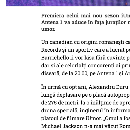
Premiera celui mai nou sezon iUmor
Antena 1 va aduce în faţa juraţilor
umor.
Un canadian cu origini românești ca
Records și un sportiv care a lucrat
Barrichello îi vor lăsa fără cuvinte 
dar şi ale celorlalţi concurenţi ai pr
diseară, de la 20:00, pe Antena 1 și
În urmă cu opt ani, Alexandru Duru a
lungă deplasare pe o placă autoprop
de 275 de metri, la o înălțime de apr
drona specială, inginerul în inform
platoul de filmare iUmor. „Omul a fo
Michael Jackson n-a mai văzut Român