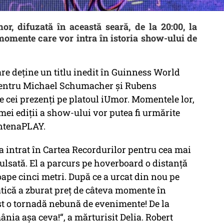
, difuzată în această seară, de la 20:00, la
 momente care vor intra în istoria show-ului de
re deține un titlu inedit în Guinness World
 pentru Michael Schumacher și Rubens
pe cei prezenţi pe platoul iUmor. Momentele lor,
imei ediţii a show-ului vor putea fi urmărite
 AntenaPLAY.
 intrat în Cartea Recordurilor pentru cea mai
ulsată. El a parcurs pe hoverboard o distanță
oape cinci metri. După ce a urcat din nou pe
atică a zburat preț de câteva momente în
st o tornadă nebună de evenimente! De la
ia așa ceva!“, a mărturisit Delia. Robert