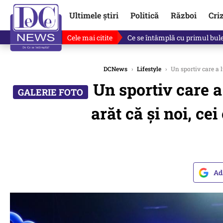
Ultimele știri
Politică
Război
Cri
Cele mai citite
Ce se întâmplă cu primul bulet
DCNews
›
Lifestyle
›
Un sportiv care a 
Un sportiv care 
arăt că și noi, c
Ad