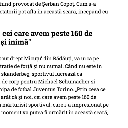
, fiind provocat de Șerban Copoț. Cum s-a
tatorii pot afla în această seară, începând cu
, cei care avem peste 160 de
 și inimă"
scut drept Micuțu’ din Rădăuți, va urca pe
ație de forță și nu numai. Când nu este în
 skanderbeg, sportivul lucrează ca
rdă de corp pentru Michael Schumacher și
hipa de fotbal Juventus Torino. „Prin ceea ce
răt că și noi, cei care avem peste 160 de
a mărturisit sportivul, care i-a impresionat pe
ul moment va putea fi urmărit în această seară,