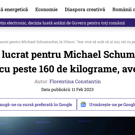
ză energetică
Economie
Diaspora creativă
Românii c
in electronic, decizia luată astăzi de Guvern pentru toți românii
lucrat pentru Michael Schumacher, la iUmor. "Am vrut să arăt că și noi, cei cu 
a lucrat pentru Michael Schum
ei cu peste 160 de kilograme, 
Autor:
Florentina Constantin
Data publicării: 11 Feb 2023
augă-ne ca sursă preferată în Google
Urmărește-ne pe Goog