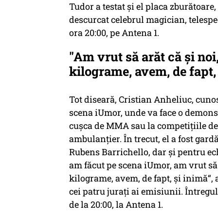
Tudor a testat şi el placa zburătoare
descurcat celebrul magician, telespec
ora 20:00, pe Antena 1.
"Am vrut să arăt că și noi
kilograme, avem, de fapt,
Tot diseară, Cristian Anheliuc, cuno
scena iUmor, unde va face o demonstr
cușca de MMA sau la competițiile de
ambulanțier. În trecut, el a fost ga
Rubens Barrichello, dar și pentru ec
am făcut pe scena iUmor, am vrut să a
kilograme, avem, de fapt, și inimă“, 
cei patru jurați ai emisiunii. Întreg
de la 20:00, la Antena 1.