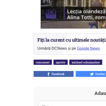
Fiți la curent cu ultimele noutăți
Urmăriți DCNews și pe
Google News
concurent
sportiv
michael schumacher
Facebook
Twitter
Adau