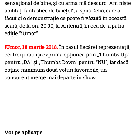
senzațional de bine, și cu arma mă descurc! Am niște
abilități fantastice de băiețel”, a spus Delia, care a
făcut și o demonstrație ce poate fi văzută în această
seară, de la ora 20:00, la Antena 1, în cea de-a patra
ediție ”iUmor”.
iUmor, 18 martie 2018.
În cazul fiecărei reprezentații,
cei trei jurați își exprimă opţiunea prin „Thumbs Up"
pentru „DA" şi „Thumbs Down" pentru ”NU”, iar dacă
obține minimum două voturi favorabile, un
concurent merge mai departe în show.
Vot pe aplicație