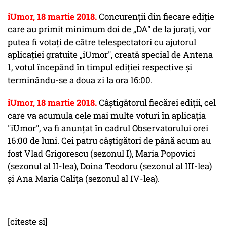
iUmor, 18 martie 2018.
Concurenţii din fiecare ediţie
care au primit minimum doi de „DA" de la juraţi, vor
putea fi votaţi de către telespectatori cu ajutorul
aplicaţiei gratuite „iUmor", creată special de Antena
1, votul începând în timpul ediţiei respective şi
terminându-se a doua zi la ora 16:00.
iUmor, 18 martie 2018.
Câştigătorul fiecărei ediţii, cel
care va acumula cele mai multe voturi în aplicaţia
"iUmor", va fi anunţat în cadrul Observatorului orei
16:00 de luni. Cei patru câștigători de până acum au
fost Vlad Grigorescu (sezonul I), Maria Popovici
(sezonul al II-lea), Doina Teodoru (sezonul al III-lea)
și Ana Maria Calița (sezonul al IV-lea).
[citeste si]