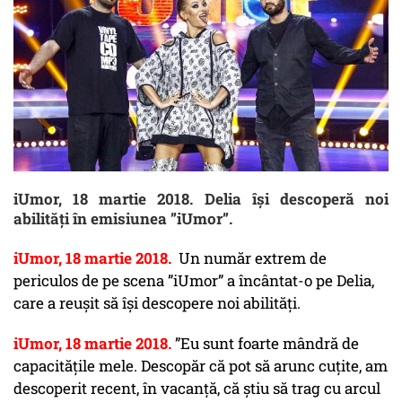
iUmor, 18 martie 2018. Delia își descoperă noi
abilități în emisiunea ”iUmor”.
iUmor, 18 martie 2018.
Un număr extrem de
periculos de pe scena ”iUmor” a încântat-o pe Delia,
care a reușit să își descopere noi abilități.
iUmor, 18 martie 2018.
”Eu sunt foarte mândră de
capacitățile mele. Descopăr că pot să arunc cuțite, am
descoperit recent, în vacanță, că știu să trag cu arcul