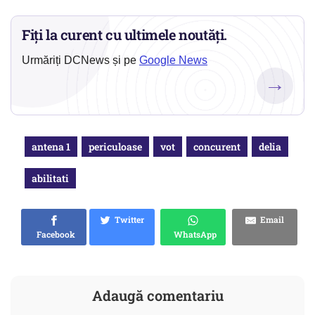
Fiți la curent cu ultimele noutăți.
Urmăriți DCNews și pe
Google News
→
antena 1
periculoase
vot
concurent
delia
abilitati
Twitter
Email
Facebook
WhatsApp
Adaugă comentariu