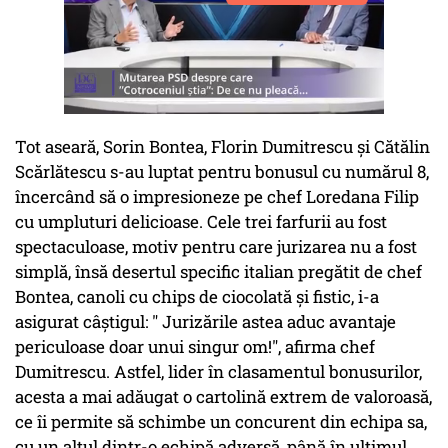
Tot aseară, Sorin Bontea, Florin Dumitrescu și Cătălin
Scărlătescu s-au luptat pentru bonusul cu numărul 8,
încercând să o impresioneze pe chef Loredana Filip
cu umpluturi delicioase. Cele trei farfurii au fost
spectaculoase, motiv pentru care jurizarea nu a fost
simplă, însă desertul specific italian pregătit de chef
Bontea, canoli cu chips de ciocolată și fistic, i-a
asigurat câștigul: " Jurizările astea aduc avantaje
periculoase doar unui singur om!", afirma chef
Dumitrescu. Astfel, lider în clasamentul bonusurilor,
acesta a mai adăugat o cartolină extrem de valoroasă,
ce îi permite să schimbe un concurent din echipa sa,
cu un altul dintr-o echipă adversă, până în ultimul