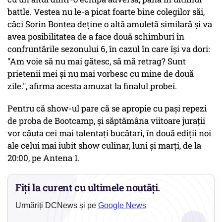
battle. Vestea nu le-a picat foarte bine colegilor săi,
căci Sorin Bontea deține o altă amuletă similară și va
avea posibilitatea de a face două schimburi în
confruntările sezonului 6, în cazul în care își va dori:
"Am voie să nu mai gătesc, să mă retrag? Sunt
prietenii mei și nu mai vorbesc cu mine de două
zile.", afirma acesta amuzat la finalul probei.
Pentru că show-ul pare că se apropie cu pași repezi
de proba de Bootcamp, și săptămâna viitoare jurații
vor căuta cei mai talentați bucătari, în două ediții noi
ale celui mai iubit show culinar, luni și marți, de la
20:00, pe Antena 1.
Fiți la curent cu ultimele noutăți.
Urmăriți DCNews și pe
Google News