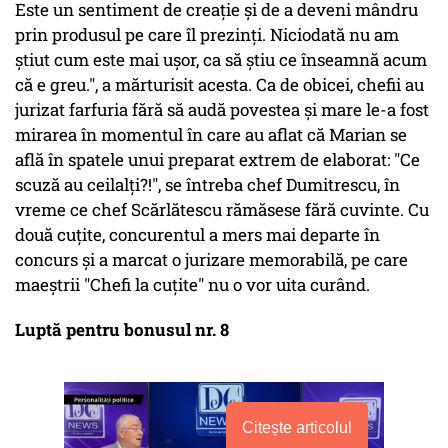
Este un sentiment de creație și de a deveni mândru
prin produsul pe care îl prezinți. Niciodată nu am
știut cum este mai ușor, ca să știu ce înseamnă acum
că e greu.", a mărturisit acesta. Ca de obicei, chefii au
jurizat farfuria fără să audă povestea și mare le-a fost
mirarea în momentul în care au aflat că Marian se
află în spatele unui preparat extrem de elaborat: "Ce
scuză au ceilalți?!", se întreba chef Dumitrescu, în
vreme ce chef Scărlătescu rămăsese fără cuvinte. Cu
două cuțite, concurentul a mers mai departe în
concurs și a marcat o jurizare memorabilă, pe care
maeștrii "Chefi la cuțite" nu o vor uita curând.
Luptă pentru bonusul nr. 8
Citește articolul