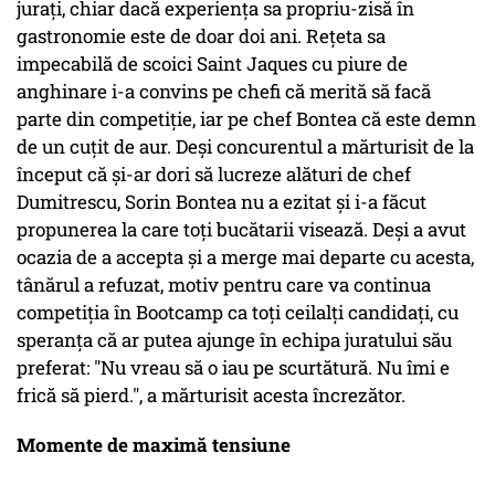
jurați, chiar dacă experiența sa propriu-zisă în
gastronomie este de doar doi ani. Rețeta sa
impecabilă de scoici Saint Jaques cu piure de
anghinare i-a convins pe chefi că merită să facă
parte din competiție, iar pe chef Bontea că este demn
de un cuțit de aur. Deși concurentul a mărturisit de la
început că și-ar dori să lucreze alături de chef
Dumitrescu, Sorin Bontea nu a ezitat și i-a făcut
propunerea la care toți bucătarii visează. Deși a avut
ocazia de a accepta și a merge mai departe cu acesta,
tânărul a refuzat, motiv pentru care va continua
competiția în Bootcamp ca toți ceilalți candidați, cu
speranța că ar putea ajunge în echipa juratului său
preferat: "Nu vreau să o iau pe scurtătură. Nu îmi e
frică să pierd.", a mărturisit acesta încrezător.
Momente de maximă tensiune