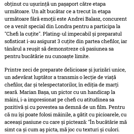
obținut cu ușurință un pașaport către etapa
următoare. Un alt bucătar ce a trecut în etapa
următoare fără emoții este Andrei Balasz, concurent
ce a venit special din Londra pentru a participa la
"Chefi la cuțite". Plating-ul impecabil și preparatul
sofisticat i-au asigurat 3 cuțite din partea chefilor, iar
tânărul a reușit să demonstreze că pasiunea sa
pentru bucătărie nu cunoaște limite.
Printre zeci de preparate delicioase și jurizări unice,
un adevărat luptător a transmis o lecție de viață
chefilor, dar și telespectatorilor, în ediția de marți
seară. Marian Bașa, un pictor cu un handicap la
mâini, i-a impresionat pe chefi cu atitudinea sa
pozitivă și cu povestea sa demnă de un film. Pentru
că nu își poate folosi mâinile, a gătit cu picioarele, cu
aceeași pasiune cu care și pictează: "În bucătărie mă
simt ca și cum aș picta, mă joc cu texturi și culori.