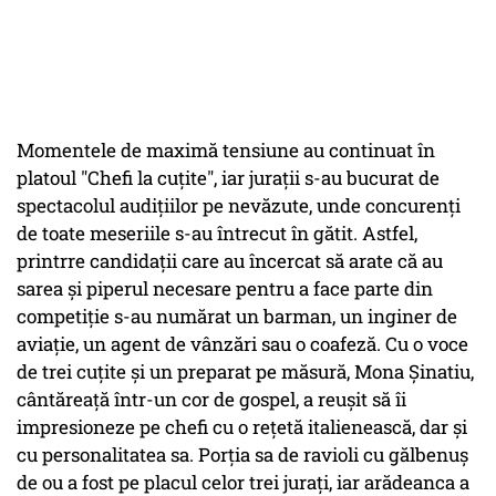
Momentele de maximă tensiune au continuat în
platoul "Chefi la cuțite", iar jurații s-au bucurat de
spectacolul audițiilor pe nevăzute, unde concurenți
de toate meseriile s-au întrecut în gătit. Astfel,
printrre candidații care au încercat să arate că au
sarea și piperul necesare pentru a face parte din
competiție s-au numărat un barman, un inginer de
aviație, un agent de vânzări sau o coafeză. Cu o voce
de trei cuțite și un preparat pe măsură, Mona Șinatiu,
cântăreață într-un cor de gospel, a reușit să îi
impresioneze pe chefi cu o rețetă italienească, dar și
cu personalitatea sa. Porția sa de ravioli cu gălbenuș
de ou a fost pe placul celor trei jurați, iar arădeanca a