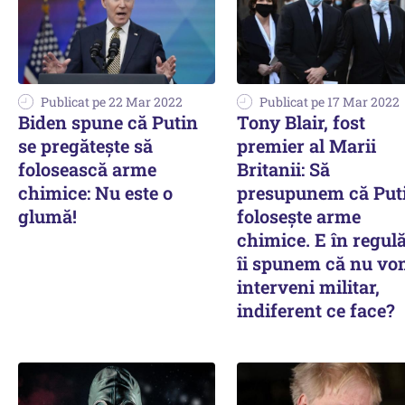
Publicat pe 22 Mar 2022
Publicat pe 17 Mar 2022
Biden spune că Putin
Tony Blair, fost
se pregătește să
premier al Marii
folosească arme
Britanii: Să
chimice: Nu este o
presupunem că Put
glumă!
foloseşte arme
chimice. E în regul
îi spunem că nu v
interveni militar,
indiferent ce face?