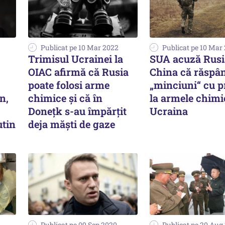
Publicat pe 10 Mar 2022
Publicat pe 10 Mar
Trimisul Ucrainei la
SUA acuză Rusi
OIAC afirmă că Rusia
China că răspâ
poate folosi arme
„minciuni“ cu p
n,
chimice și că în
la armele chimi
Donețk s-au împărțit
Ucraina
utin
deja măști de gaze
Publicat pe 09 Sep 2020
Publicat pe 20 Aug