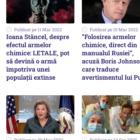
Publicat pe 11 Mar 2022
Publicat pe 10 Mar 2022
Ioana Stăncel, despre
”Folosirea armelor
efectul armelor
chimice, direct din
chimice: LETALE, pot
manualul Rusiei”,
să devină o armă
acuză Boris Johnso
împotriva unei
care traduce
populații extinse
avertismentul lui P
Publicat pe 09 Mar 2022
Publicat pe 24 Sep 2020