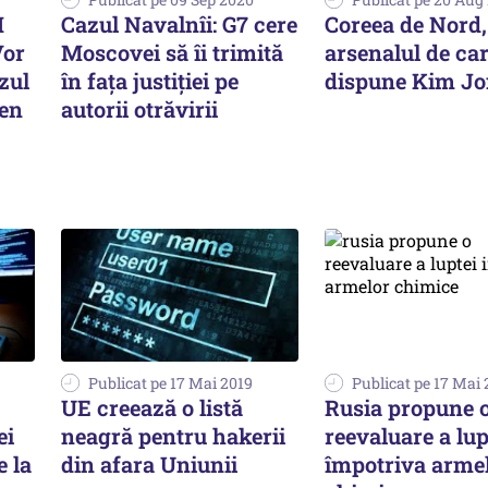
M
Cazul Navalnîi: G7 cere
Coreea de Nord,
Vor
Moscovei să îi trimită
arsenalul de ca
zul
în faţa justiţiei pe
dispune Kim J
men
autorii otrăvirii
Publicat pe 17 Mai 2019
Publicat pe 17 Mai 
UE creează o listă
Rusia propune 
ei
neagră pentru hakerii
reevaluare a lup
 la
din afara Uniunii
împotriva arme