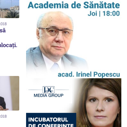
2018
rsă
locați.
2018