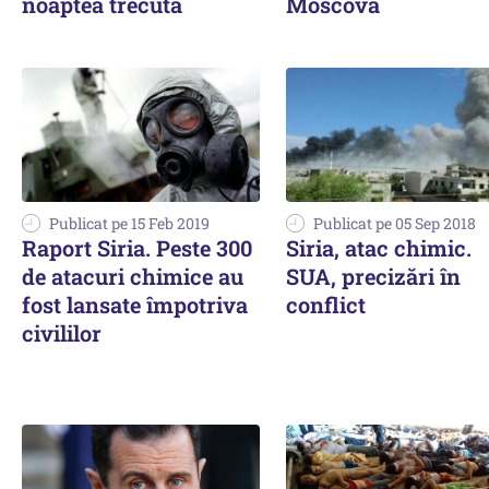
noaptea trecută
Moscova
Publicat pe 15 Feb 2019
Publicat pe 05 Sep 2018
Raport Siria. Peste 300
Siria, atac chimic.
de atacuri chimice au
SUA, precizări în
fost lansate împotriva
conflict
civililor