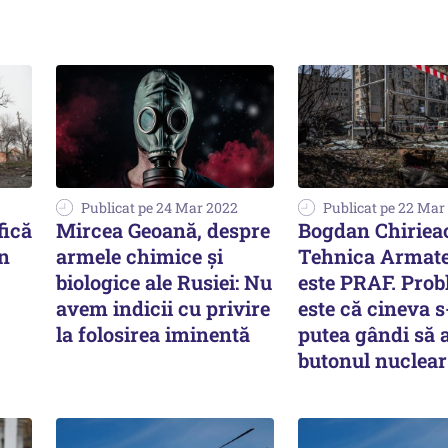
Publicat pe 24 Mar 2022
Publicat pe 22 Mar
fică
Mircea Geoană, despre
Bogdan Chirieac
un
armele chimice și
Tehnica Armate
biologice ale Rusiei: Nu
este PRAF. Pro
avem indicii cu privire
este că cineva s
la folosirea iminentă
putea gândi să 
butonul nuclear