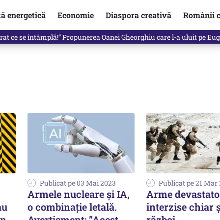
ză energetică
Economie
Diaspora creativă
Românii c
de premier. Cine ar putea conduce Guvernul din septembrie
Publicat pe 03 Mai 2023
Publicat pe 21 Mar
Armele nucleare și IA,
Arme devastato
au
o combinație letală.
interzise chiar ș
un
Avertisment: ”Acest
război