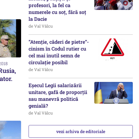
profesori, la fel ca
numerele cu soț, fără soț
la Dacie
de Val Vâlcu
”Atenție, căderi de pietre”-
cinism în Codul rutier cu
cel mai inutil semn de
circulație posibil
2018
Rusia,
de Val Vâlcu
ator.
Eșecul Legii salarizării
unitare, gafă de proporții
sau manevră politică
genială?
de Val Vâlcu
vezi arhiva de editoriale