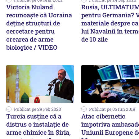
Victoria Nuland
Rusia, ULTIMATU
recunoaște că Ucraina
pentru Germania? 
deține structuri de
materiale despre ca
cercetare pentru
lui Navalnîi în ter
crearea de arme
de 10 zile
biologice / VIDEO
Publicat pe 29 Feb 2020
Publicat pe 05 Iun 2019
Turcia susține că a
Atac cibernetic
distrus o instalație de
împotriva ambasad
arme chimice în Siria,
Uniunii Europene de