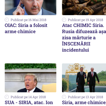
Publicat pe 16 Mai 2018
Publicat pe 19 Apr 2018
OIAC: Siria a folosit
Atac CHIMIC Siria.
arme chimice
Rusia difuzează așa
zisa mărturie a
ÎNSCENĂRII
incidentului
Publicat pe 14 Apr 2018
Publicat pe 13 Apr 2018
SUA - SIRIA, atac. Ion
Siria, arme chimice