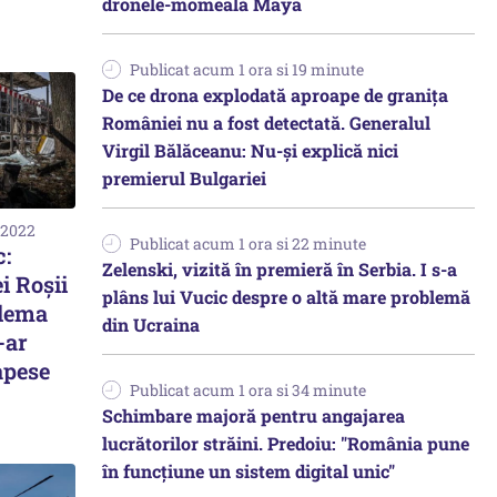
dronele-momeală Maya
Publicat acum 1 ora si 19 minute
De ce drona explodată aproape de granița
României nu a fost detectată. Generalul
Virgil Bălăceanu: Nu-și explică nici
premierul Bulgariei
 2022
Publicat acum 1 ora si 22 minute
:
Zelenski, vizită în premieră în Serbia. I s-a
i Roșii
plâns lui Vucic despre o altă mare problemă
blema
din Ucraina
-ar
apese
Publicat acum 1 ora si 34 minute
Schimbare majoră pentru angajarea
lucrătorilor străini. Predoiu: "România pune
în funcțiune un sistem digital unic"