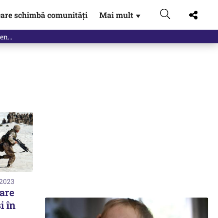
are schimbă comunități
Mai mult
▼
 2023
are
i în