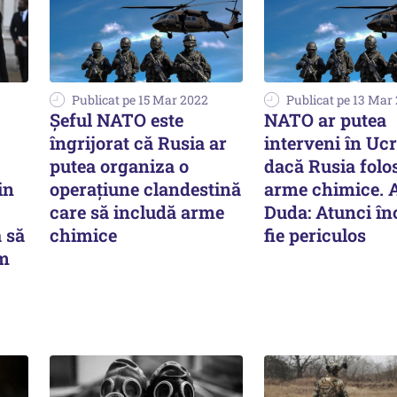
Publicat pe 15 Mar 2022
Publicat pe 13 Mar
Şeful NATO este
NATO ar putea
îngrijorat că Rusia ar
interveni în Ucr
putea organiza o
dacă Rusia folo
in
operaţiune clandestină
arme chimice. 
care să includă arme
Duda: Atunci în
ă să
chimice
fie periculos
om