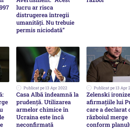
1997
lucru ar risca
distrugerea întregii
umanități. Nu trebuie
permis niciodată”
Publicat pe 13 Apr 2022
Publicat pe 13 Apr 
ă:
Casa Albă îndeamnă la
Zelenski ironiz
rge
prudență. Utilizarea
afirmaţiile lui P
au
armelor chimice în
care a declarat 
le
Ucraina este încă
războiul merge
ie
neconfirmată
conform planul