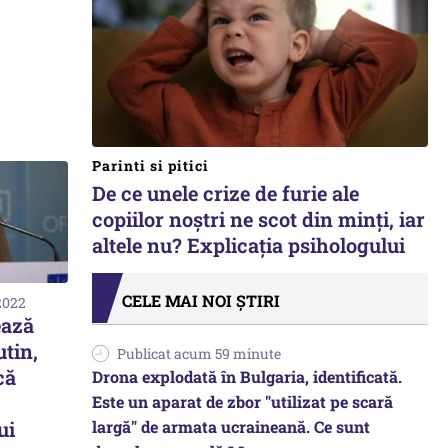
Parinti si pitici
De ce unele crize de furie ale
copiilor noștri ne scot din minți, iar
altele nu? Explicația psihologului
CELE MAI NOI ȘTIRI
2022
ează
utin,
Publicat acum 59 minute
că
Drona explodată în Bulgaria, identificată.
Este un aparat de zbor "utilizat pe scară
largă" de armata ucraineană. Ce sunt
ui