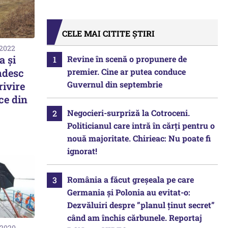
CELE MAI CITITE ȘTIRI
 2022
a și
Revine în scenă o propunere de
premier. Cine ar putea conduce
ndesc
Guvernul din septembrie
rivire
ce din
Negocieri-surpriză la Cotroceni.
Politicianul care intră în cărți pentru o
nouă majoritate. Chirieac: Nu poate fi
ignorat!
România a făcut greșeala pe care
Germania și Polonia au evitat-o:
Dezvăluiri despre ”planul ținut secret”
când am închis cărbunele. Reportaj
 2020