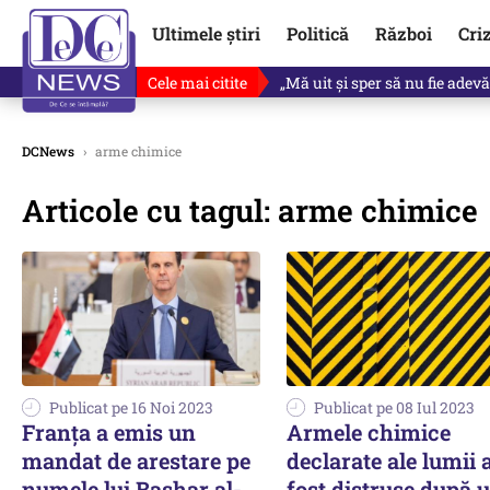
Ultimele știri
Politică
Război
Cri
Cele mai citite
Revine în scenă o propunere 
DCNews
›
arme chimice
Articole cu tagul: arme chimice
Publicat pe 16 Noi 2023
Publicat pe 08 Iul 2023
Franța a emis un
Armele chimice
mandat de arestare pe
declarate ale lumii 
numele lui Bashar al-
fost distruse după 