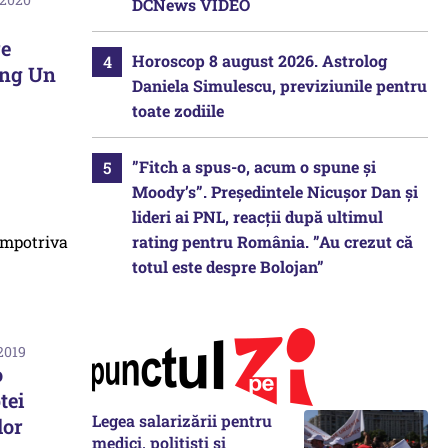
DCNews VIDEO
re
Horoscop 8 august 2026. Astrolog
ong Un
Daniela Simulescu, previziunile pentru
toate zodiile
”Fitch a spus-o, acum o spune și
Moody’s”. Președintele Nicușor Dan și
lideri ai PNL, reacții după ultimul
rating pentru România. ”Au crezut că
totul este despre Bolojan”
2019
o
tei
Legea salarizării pentru
lor
medici, polițiști și