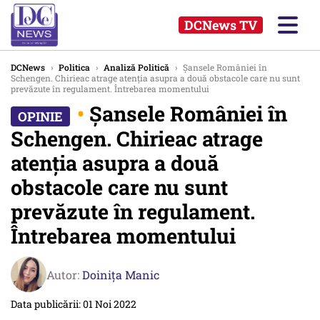
DCNews TV
DCNews
›
Politica
›
Analiză Politică
›
Șansele României în
Schengen. Chirieac atrage atenția asupra a două obstacole care nu sunt
prevăzute în regulament. Întrebarea momentului
•
Șansele României în
Schengen. Chirieac atrage
atenția asupra a două
obstacole care nu sunt
prevăzute în regulament.
Întrebarea momentului
Autor:
Doinița Manic
Data publicării: 01 Noi 2022