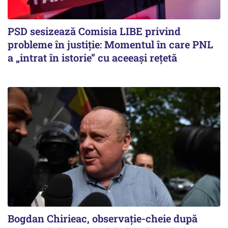
PSD sesizează Comisia LIBE privind
probleme în justiție: Momentul în care PNL
a „intrat în istorie” cu aceeași rețetă
Bogdan Chirieac, observație-cheie după