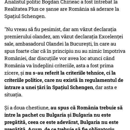
Analistul politic Bogdan Chirieac a fost întrebat la
Realitatea Plus ce șanse are România să aderare la
Spațiul Schengen.
"Nu vreau să fiu pesimist, dar am văzut declarația
premierului olandez, am văzut declarația Excelenței
sale, ambasadorul Olandei la București, în care au
spus foarte clar că în principiu nu au nimic împotriva
României, dar discuțiile vor avea loc atunci când
România va îndeplini criteriile, asta a fost prima
zicere, și
nu s-au referit la criteriile tehnice, ci la
criteriile politice, care nu există în regulamentul de
intrare a unei țări în Spațiul Schengen
, dar asta e
situația.
Și a doua chestiune,
au spus că România trebuie să
intre la pachet cu Bulgaria și Bulgaria nu este
pregătită, ceea ce este adevărat, Bulgaria nu este
pregătită. Acum, de ce trebuie să fie obligatoriu