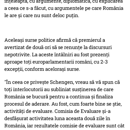
înţeleaptă, cu argumente, diplomatică, cu explicarea
a ceea ce s-a făcut, cu argumentele pe care România
le are şi care nu sunt deloc puţin.
Aceleaşi surse politice afirmă că premierul a
avertizat de două ori să se renunţe la discursuri
nepotrivite. La aceste întâlniri au fost prezenţi
aproape toţi europarlamentarii români, cu 2-3
excepţii, conform aceloraşi surse.
"În ceea ce priveşte Schengen, vreau să vă spun că
toţi interlocutorii au subliniat susţinerea de care
România se bucură pentru a continua şi finaliza
procesul de aderare. Au fost, cum foarte bine se ştie,
activităţi de evaluare. Comisia de Evaluare şi-a
desfăşurat activitatea luna aceasta două zile în
România, iar rezultatele comisie de evaluare sunt cât