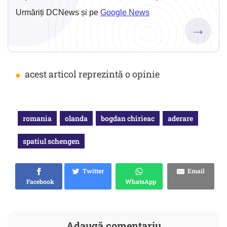
Urmăriți DCNews și pe
Google News
→
•
acest articol reprezintă o opinie
romania
olanda
bogdan chirieac
aderare
spatiul schengen
Twitter
Email
Facebook
WhatsApp
Adaugă comentariu