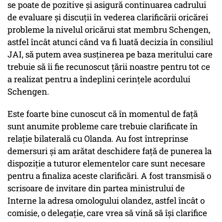
se poate de pozitive şi asigură continuarea cadrului
de evaluare şi discuţii în vederea clarificării oricărei
probleme la nivelul oricărui stat membru Schengen,
astfel încât atunci când va fi luată decizia în consiliul
JAI, să putem avea susţinerea pe baza meritului care
trebuie să îi fie recunoscut ţării noastre pentru tot ce
a realizat pentru a îndeplini cerinţele acordului
Schengen.
Este foarte bine cunoscut că în momentul de faţă
sunt anumite probleme care trebuie clarificate în
relaţie bilaterală cu Olanda. Au fost întreprinse
demersuri şi am arătat deschidere faţă de punerea la
dispoziţie a tuturor elementelor care sunt necesare
pentru a finaliza aceste clarificări. A fost transmisă o
scrisoare de invitare din partea ministrului de
Interne la adresa omologului olandez, astfel încât o
comisie, o delegaţie, care vrea să vină să îşi clarifice