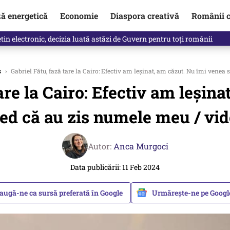
ză energetică
Economie
Diaspora creativă
Românii c
clinti pe Ilie Bolojan de la Palatul Victoria. Verdictul lui Bogdan Chiri
s
›
Gabriel Fătu, fază tare la Cairo: Efectiv am leșinat, am căzut. Nu îmi venea
are la Cairo: Efectiv am leșin
ed că au zis numele meu / vi
Autor:
Anca Murgoci
Data publicării: 11 Feb 2024
augă-ne ca sursă preferată în Google
Urmărește-ne pe Goog