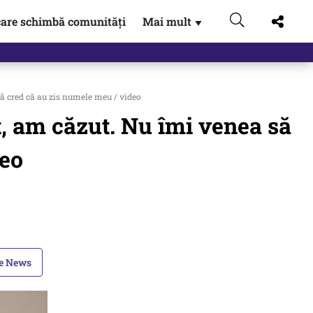
are schimbă comunități
Mai mult
▼
eac
 să cred că au zis numele meu / video
at, am căzut. Nu îmi venea să
deo
le News