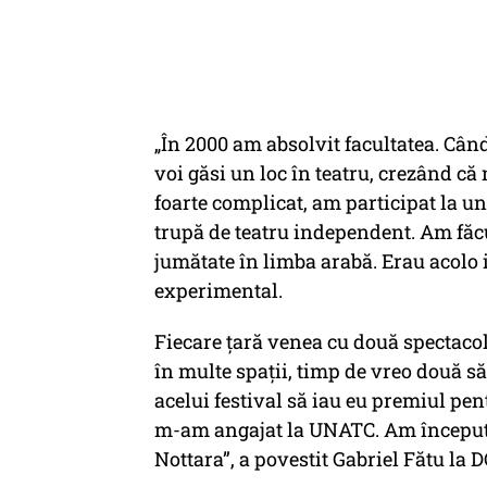
„În 2000 am absolvit facultatea. Cân
voi găsi un loc în teatru, crezând că 
foarte complicat, am participat la un
trupă de teatru independent. Am făc
jumătate în limba arabă. Erau acolo in
experimental.
Fiecare țară venea cu două spectacole
în multe spații, timp de vreo două s
acelui festival să iau eu premiul pe
m-am angajat la UNATC. Am început 
Nottara”, a povestit Gabriel Fătu la 