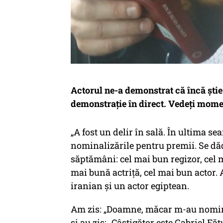
Actorul ne-a demonstrat că încă știe 
demonstrație în direct. Vedeți mome
„A fost un delir în sală. În ultima se
nominalizările pentru premii. Se dă
săptămâni: cel mai bun regizor, cel 
mai bună actriță, cel mai bun actor.
iranian și un actor egiptean.
Am zis:
„Doamne, măcar m-au nomin
și au zis: „
Câștigător este Gabriel Fă