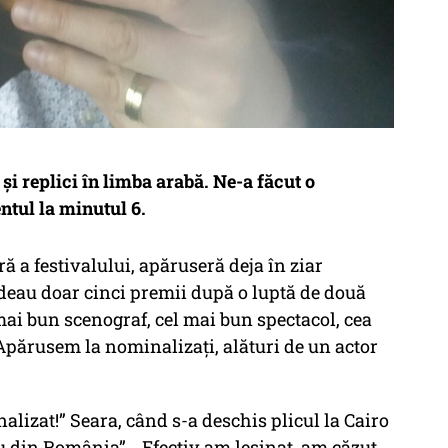
și replici în limba arabă. Ne-a făcut o
ntul la minutul 6.
ară a festivalului, apăruseră deja în ziar
deau doar cinci premii după o luptă de două
mai bun scenograf, cel mai bun spectacol, cea
 Apărusem la nominalizați, alături de un actor
alizat!”
Seara, când s-a deschis plicul la Cairo
tu din România”...
Efectiv am leșinat, am căzut.