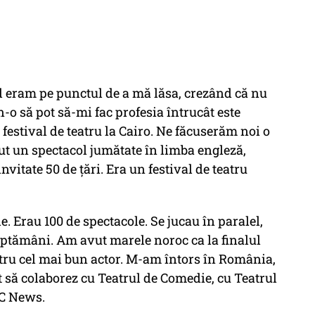
d eram pe punctul de a mă lăsa, crezând că nu
n-o să pot să-mi fac profesia întrucât este
 festival de teatru la Cairo. Ne făcuserăm noi o
ut un spectacol jumătate în limba engleză,
vitate 50 de țări. Era un festival de teatru
. Erau 100 de spectacole. Se jucau în paralel,
ăptămâni. Am avut marele noroc ca la finalul
ntru cel mai bun actor. M-am întors în România,
să colaborez cu Teatrul de Comedie, cu Teatrul
DC News.