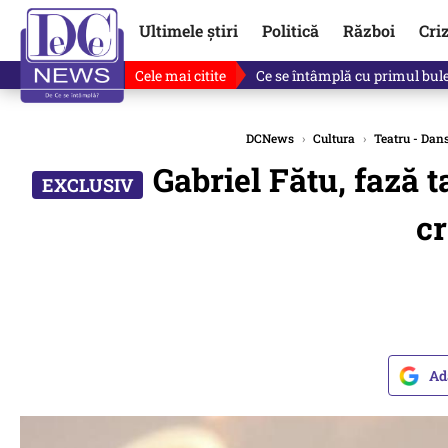
Ultimele știri
Politică
Război
Cri
Cele mai citite
Singurul lucru care l-ar putea 
DCNews
›
Cultura
›
Teatru - Dan
Gabriel Fătu, fază t
cr
Ad