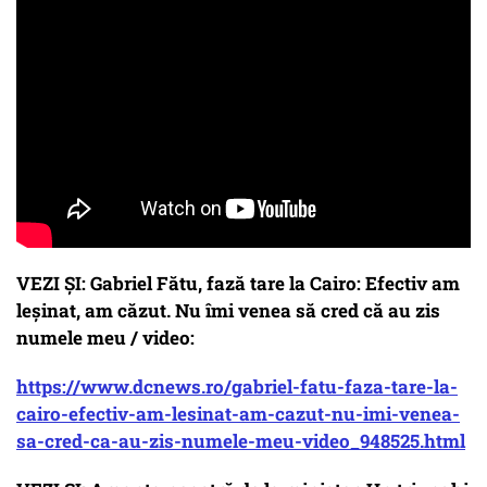
VEZI ȘI: Gabriel Fătu, fază tare la Cairo: Efectiv am
leșinat, am căzut. Nu îmi venea să cred că au zis
numele meu / video:
https://www.dcnews.ro/gabriel-fatu-faza-tare-la-
cairo-efectiv-am-lesinat-am-cazut-nu-imi-venea-
sa-cred-ca-au-zis-numele-meu-video_948525.html