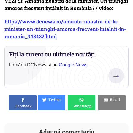
VEZI ȘI: Amanta noastră de la minister. Un triunghi
amoros frecvent întâlnit în România? / video:
https://www.dcnews.ro/amanta-noastra-de-la-
minister-un-triunghi-amoros-frecvent-intalnit-in-
romania_948432.html
Fiți la curent cu ultimele noutăți.
Urmăriți DCNews și pe
Google News
→
Twitter
Email
Facebook
WhatsApp
Adaugă comentariu