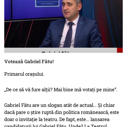
Votează Gabriel Fătu!
Primarul orașului.
„De ce să vă fure alții? Mai bine mă votați pe mine”.
Gabriel Fătu are un slogan atât de actual... Și chiar
dacă pare o știre ruptă din politica românească, este
doar o invitație la teatru. De fapt, este... lansarea
candidaturii lui Gabriel Fătu. Unde? La Teatrul