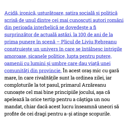
Acidă, ironică, usturătoare, satira socială și politică
scrisă de unul dintre cei mai cunoscuți autori români
din perioada interbelică se dovedește a fi
surprinzător de actuală astăzi, la 100 de ani de la
prima punere în scenă – Plicul de Liviu Rebreanu
construiește un univers în care se întâlnesc intrigile
amoroase, șicanele politice, lupta pentru putere,
oamenii cu lumini și umbre care dau viață unei
comunități din provincie.
În acest oraș mic cu gară
mare, în care rivalitățile sunt la ordinea zilei, iar
comploturile la tot pasul, primarul Arzăreanu
cunoaște cel mai bine principiile jocului, așa că
apelează la orice tertip pentru a câștiga un nou
mandat, chiar dacă acest lucru înseamnă uneori să
profite de cei dragi pentru a-și atinge scopurile.