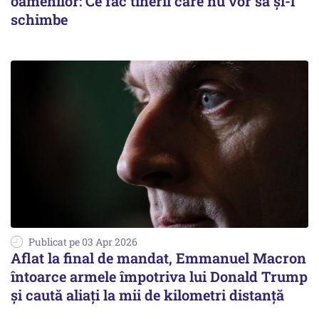
oamenilor: Ce fac tinerii care nu vor să și-l
schimbe
Publicat pe 03 Apr 2026
Aflat la final de mandat, Emmanuel Macron
întoarce armele împotriva lui Donald Trump
și caută aliați la mii de kilometri distanță