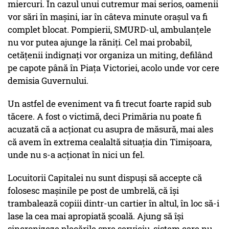
miercuri. În cazul unui cutremur mai serios, oamenii
vor sări în mașini, iar în câteva minute orașul va fi
complet blocat. Pompierii, SMURD-ul, ambulanțele
nu vor putea ajunge la răniți. Cel mai probabil,
cetățenii indignați vor organiza un miting, defilând
pe capote până în Piața Victoriei, acolo unde vor cere
demisia Guvernului.
Un astfel de eveniment va fi trecut foarte rapid sub
tăcere. A fost o victimă, deci Primăria nu poate fi
acuzată că a acționat cu asupra de măsură, mai ales
că avem în extrema cealaltă situația din Timișoara,
unde nu s-a acționat în nici un fel.
Locuitorii Capitalei nu sunt dispuși să accepte că
folosesc mașinile pe post de umbrelă, că își
trambalează copiii dintr-un cartier în altul, în loc să-i
lase la cea mai apropiată școală. Ajung să își
sincronizeze plecările spre serviciu, sistem care nu