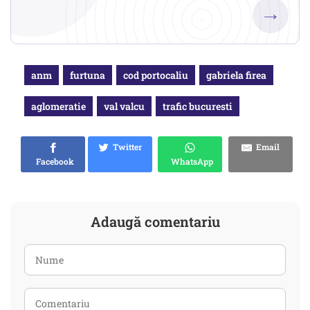
→
anm
furtuna
cod portocaliu
gabriela firea
aglomeratie
val valcu
trafic bucuresti
Twitter
Email
Facebook
WhatsApp
Adaugă comentariu