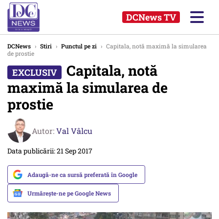
DCNews TV
DCNews
›
Stiri
›
Punctul pe zi
›
Capitala, notă maximă la simularea
de prostie
Capitala, notă
maximă la simularea de
prostie
Autor:
Val Vâlcu
Data publicării: 21 Sep 2017
Adaugă-ne ca sursă preferată în Google
Urmărește-ne pe Google News