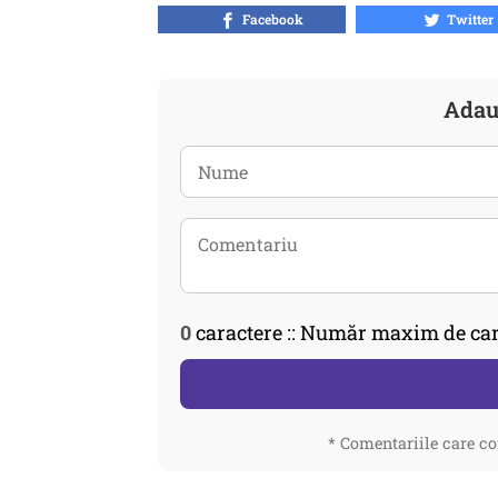
Facebook
Twitter
Adau
0
caractere :: Număr maxim de car
* Comentariile care co