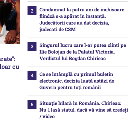
Condamnat la patru ani de închisoare
fiindcă s-a apărat în instanță.
Judecătorii care au dat decizia,
judecați de CSM
Singurul lucru care l-ar putea clinti pe
n
Ilie Bolojan de la Palatul Victoria.
rate”:
Verdictul lui Bogdan Chirieac
doar cu
Ce se întâmplă cu primul buletin
electronic, decizia luată astăzi de
Guvern pentru toți românii
Situație hilară în România. Chirieac:
Nu-l lasă statul, dacă vă vine să credeți
/ video