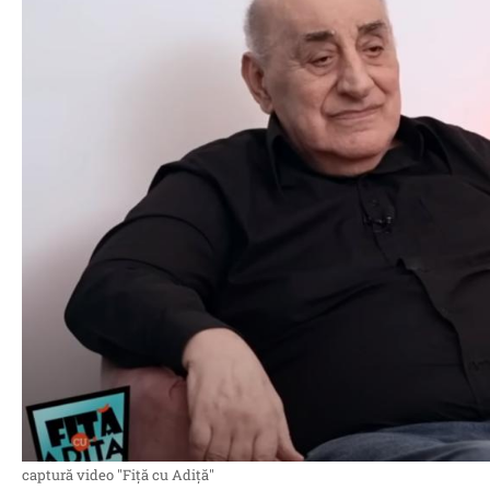
captură video "Fiță cu Adiță"