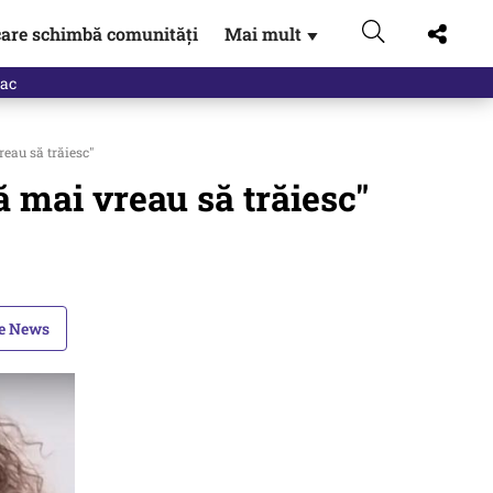
are schimbă comunități
Mai mult
▼
reau să trăiesc"
ă mai vreau să trăiesc"
le News