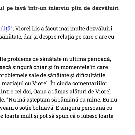
ul pe tavă într-un interviu plin de dezvăluiri
Adiță”
, Viorel Lis a făcut mai multe dezvăluiri
ănătate, dar și despre relația pe care o are cu
lte probleme de sănătate în ultima perioadă,
ijească singură chiar și în momentele în care
problemele sale de sănătate și dificultățile
a mariajul cu Viorel. În ciuda comentariilor
dintre cei doi, Oana a rămas alături de Viorel
ale. ”Nu mă așteptam să rămână cu mine. Eu nu
aveam o soție bolnavă. E singura persoană cu
z foarte mult și pot să spun că o iubesc foarte
.