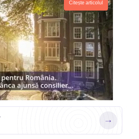
Citește articolul
.
→