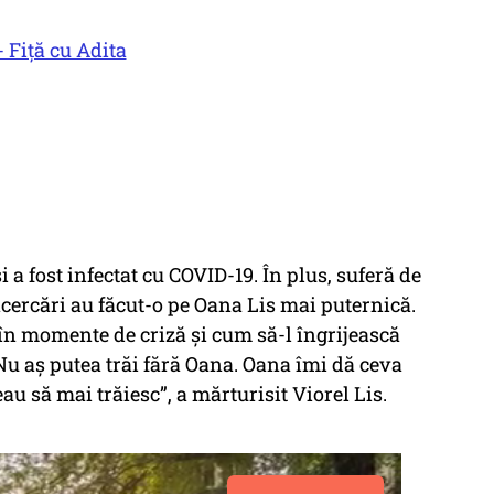
 Fiță cu Adita
i a fost infectat cu COVID-19. În plus, suferă de
încercări au făcut-o pe Oana Lis mai puternică.
 în momente de criză și cum să-l îngrijească
Nu aș putea trăi fără Oana. Oana îmi dă ceva
au să mai trăiesc”, a mărturisit Viorel Lis.