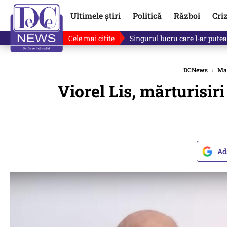
Ultimele știri
Politică
Război
Cri
Cele mai citite
Ce se întâmplă cu primul bulet
DCNews
›
Mal
Viorel Lis, mărturisir
Ad