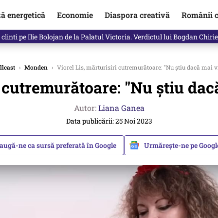
ză energetică
Economie
Diaspora creativă
Românii c
in electronic, decizia luată astăzi de Guvern pentru toți românii
lcast
›
Monden
›
Viorel Lis, mărturisiri cutremurătoare: "Nu știu dacă mai v
i cutremurătoare: "Nu știu dac
Autor:
Liana Ganea
Data publicării: 25 Noi 2023
augă-ne ca sursă preferată în Google
Urmărește-ne pe Goog