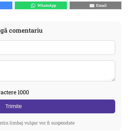
WhatsApp
Email
gă comentariu
actere 1000
Trimite
ntin limbaj vulgar vor fi suspendate