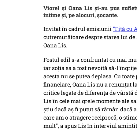
Viorel și Oana Lis și-au pus suflet
intime și, pe alocuri, șocante.
Invitat în cadrul emisiunii
”Fiță cu 
cutremurătoare despre starea lui de s
Oana Lis.
Fostul edil s-a confruntat cu mai mu
iar soția sa a fost nevoită să-l îngr
acesta nu se putea deplasa. Cu toate 
financiare, Oana Lis nu a renunțat l
critice legate de diferența de vârstă 
Lis în cele mai grele momente ale s
știu dacă aș fi putut să rămân dacă 
care am o atragere reciprocă, o stime
mult”, a spus Lis în interviul amintit