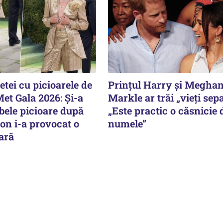
etei cu picioarele de
Prințul Harry și Megha
Met Gala 2026: Și-a
Markle ar trăi „vieți sepa
bele picioare după
„Este practic o căsnicie 
on i-a provocat o
numele”
ară