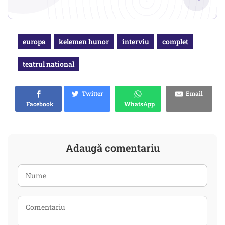
europa
kelemen hunor
interviu
complet
teatrul national
Twitter
Email
Facebook
WhatsApp
Adaugă comentariu