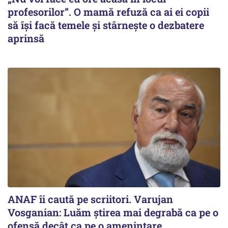
profesorilor”. O mamă refuză ca ai ei copii
să își facă temele și stârnește o dezbatere
aprinsă
ANAF îi caută pe scriitori. Varujan
Vosganian: Luăm știrea mai degrabă ca pe o
ofensă decât ca pe o amenințare