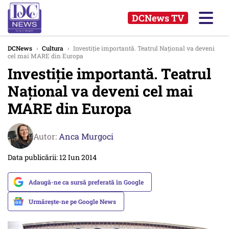
DCNews TV
DCNews
›
Cultura
›
Investiție importantă. Teatrul Național va deveni
cel mai MARE din Europa
Investiție importantă. Teatrul
Național va deveni cel mai
MARE din Europa
Autor:
Anca Murgoci
Data publicării: 12 Iun 2014
Adaugă-ne ca sursă preferată în Google
Urmărește-ne pe Google News