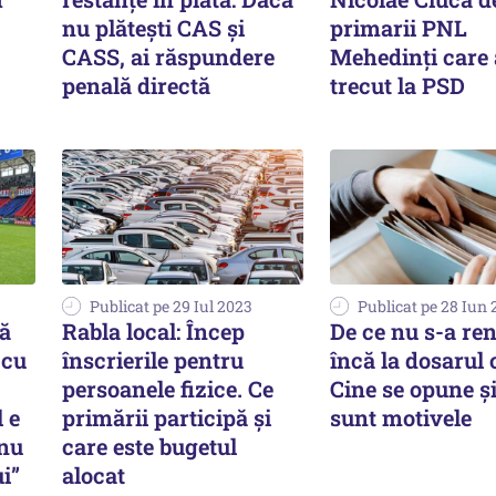
nu plătești CAS și
primarii PNL
CASS, ai răspundere
Mehedinţi care
penală directă
trecut la PSD
Publicat pe 29 Iul 2023
Publicat pe 28 Iun
dă
Rabla local: Încep
De ce nu s-a re
 cu
înscrierile pentru
încă la dosarul 
persoanele fizice. Ce
Cine se opune ş
 e
primării participă şi
sunt motivele
 nu
care este bugetul
i”
alocat