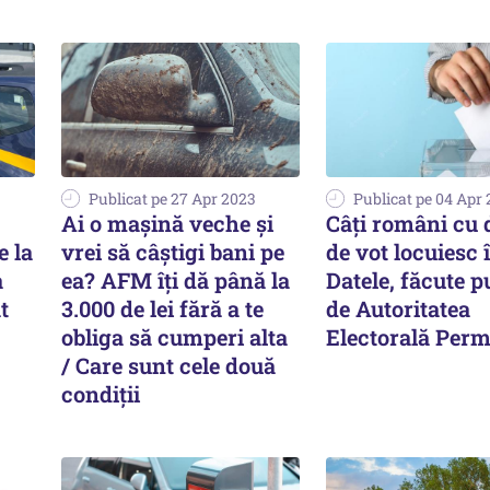
Publicat pe 27 Apr 2023
Publicat pe 04 Apr
Ai o mașină veche și
Câți români cu 
e la
vrei să câștigi bani pe
de vot locuiesc î
a
ea? AFM îți dă până la
Datele, făcute p
t
3.000 de lei fără a te
de Autoritatea
obliga să cumperi alta
Electorală Per
/ Care sunt cele două
condiții