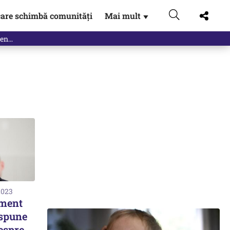
are schimbă comunități
Mai mult
▼
2023
oment
 spune
espre