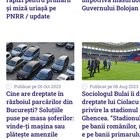
și miză uriașă pe
Guvernului Bolojan
PNRR / update
Publicat pe 26 Oct 2023
Publicat pe 08 Aug 2023
Cine are dreptate în
Sociologul Bulai îi 
războiul parcărilor din
dreptate lui Ciolacu
Bucureşti? Soluţiile
privire la stadionul
puse pe masa şoferilor:
Ghencea. ”Stadionul
vinde-ţi maşina sau
pe banii românilor,
plăteşte amenzile
e pe banii primarulu