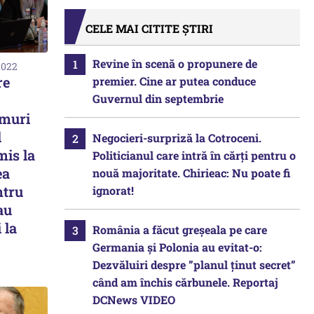
CELE MAI CITITE ȘTIRI
Revine în scenă o propunere de
2022
re
premier. Cine ar putea conduce
Guvernul din septembrie
umuri
l
Negocieri-surpriză la Cotroceni.
mis la
Politicianul care intră în cărți pentru o
ea
nouă majoritate. Chirieac: Nu poate fi
ntru
ignorat!
au
 la
România a făcut greșeala pe care
Germania și Polonia au evitat-o:
Dezvăluiri despre ”planul ținut secret”
când am închis cărbunele. Reportaj
DCNews VIDEO