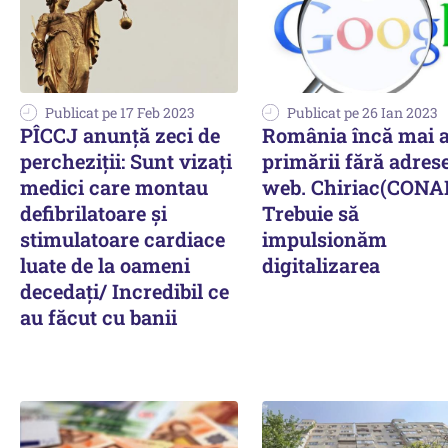
Publicat pe 17 Feb 2023
Publicat pe 26 Ian 2023
PÎCCJ anunță zeci de
România încă mai 
percheziții: Sunt vizați
primării fără adres
medici care montau
web. Chiriac(CONAF
defibrilatoare şi
Trebuie să
stimulatoare cardiace
impulsionăm
luate de la oameni
digitalizarea
decedaţi/ Incredibil ce
au făcut cu banii