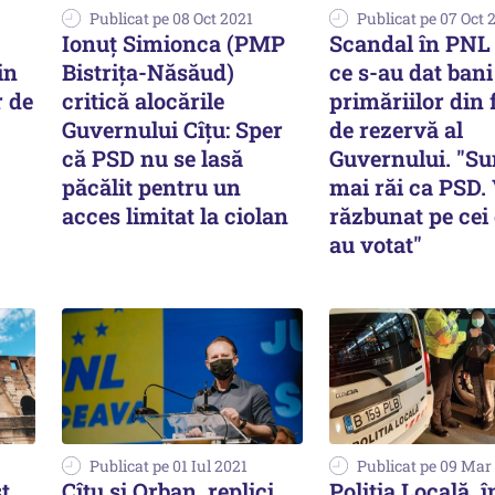
Publicat pe 08 Oct 2021
Publicat pe 07 Oct 
Ionuț Simionca (PMP
Scandal în PNL
in
Bistrița-Năsăud)
ce s-au dat bani
r de
critică alocările
primăriilor din
Guvernului Cîțu: Sper
de rezervă al
că PSD nu se lasă
Guvernului. "Su
păcălit pentru un
mai răi ca PSD. 
acces limitat la ciolan
răzbunat pe cei 
au votat"
Publicat pe 01 Iul 2021
Publicat pe 09 Mar
st
Cîţu şi Orban, replici
Poliţia Locală, î