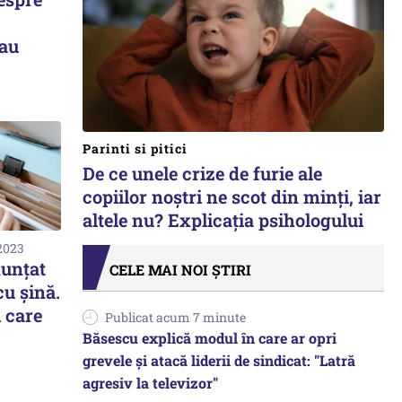
 au
Parinti si pitici
De ce unele crize de furie ale
copiilor noștri ne scot din minți, iar
altele nu? Explicația psihologului
 2023
nunţat
CELE MAI NOI ȘTIRI
cu şină.
i care
Publicat acum 7 minute
Băsescu explică modul în care ar opri
grevele și atacă liderii de sindicat: "Latră
agresiv la televizor"