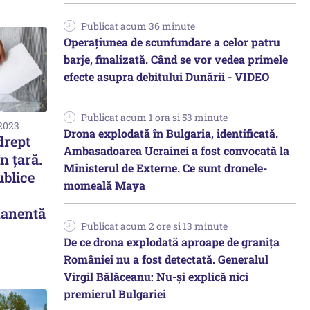
Publicat acum 36 minute
Operațiunea de scunfundare a celor patru
barje, finalizată. Când se vor vedea primele
efecte asupra debitului Dunării - VIDEO
Publicat acum 1 ora si 53 minute
 2023
Drona explodată în Bulgaria, identificată.
drept
Ambasadoarea Ucrainei a fost convocată la
n țară.
Ministerul de Externe. Ce sunt dronele-
ublice
momeală Maya
manentă
Publicat acum 2 ore si 13 minute
De ce drona explodată aproape de granița
României nu a fost detectată. Generalul
Virgil Bălăceanu: Nu-și explică nici
premierul Bulgariei