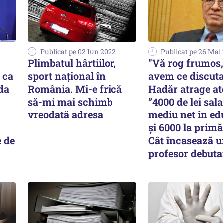
Publicat pe 02 Iun 2022
Publicat pe 26 Mai
Plimbatul hârtiilor,
"Vă rog frumos,
 ca
sport național în
avem ce discuta
 da
România. Mi-e frică
Hadăr atrage at
să-mi mai schimb
”4000 de lei sala
vreodată adresa
mediu net în ed
şi 6000 la primăr
e de
Cât încasează u
profesor debuta