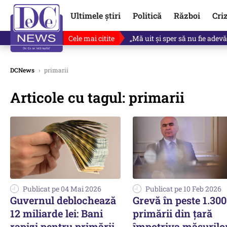
Ultimele știri
Politică
Război
Cri
Cele mai citite
Revine în scenă o propunere 
DCNews
›
primarii
Articole cu tagul: primarii
Publicat pe 04 Mai 2026
Publicat pe 10 Feb 2026
Guvernul deblochează
Grevă în peste 1.300
12 miliarde lei: Bani
primării din țară
rapizi pentru primării
împotriva măsurilo