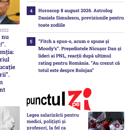
Horoscop 8 august 2026. Astrolog
Daniela Simulescu, previziunile pentru
toate zodiile
 2022
 nu
”Fitch a spus-o, acum o spune și
!".
Moody’s”. Președintele Nicușor Dan și
enția:
lideri ai PNL, reacții după ultimul
riul
rating pentru România. ”Au crezut că
ucaţie
totul este despre Bolojan”
ii”.
n
nt
Legea salarizării pentru
medici, polițiști și
profesori, la fel ca