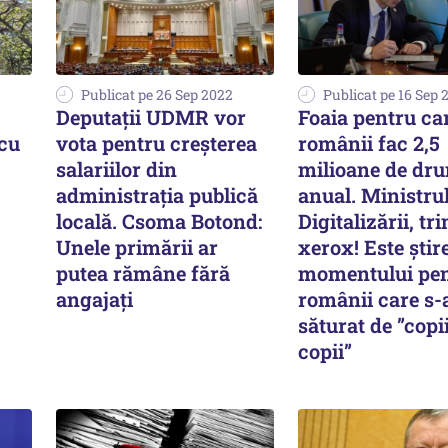
Publicat pe 26 Sep 2022
Publicat pe 16 Sep 
Deputaţii UDMR vor
Foaia pentru ca
 cu
vota pentru creşterea
românii fac 2,5
salariilor din
milioane de dr
administraţia publică
anual. Ministru
locală. Csoma Botond:
Digitalizării, tri
Unele primării ar
xerox! Este știr
putea rămâne fără
momentului pe
angajaţi
românii care s-
săturat de ”copii
copii”