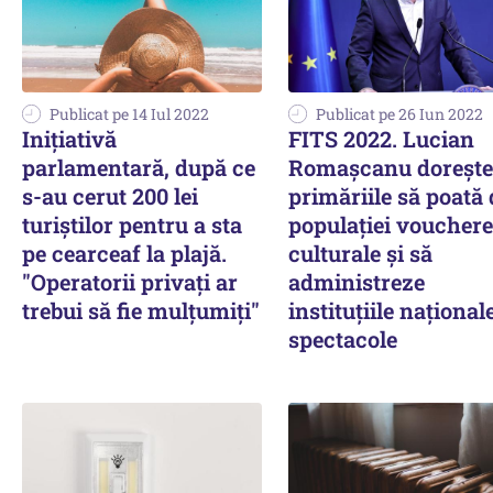
Publicat pe 14 Iul 2022
Publicat pe 26 Iun 2022
Iniţiativă
FITS 2022. Lucian
parlamentară, după ce
Romașcanu dorește
s-au cerut 200 lei
primăriile să poată
turiştilor pentru a sta
populației vouchere
pe cearceaf la plajă.
culturale și să
"Operatorii privaţi ar
administreze
trebui să fie mulţumiţi"
instituțiile național
spectacole