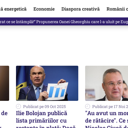
ză energetică
Economie
Diaspora creativă
Românii c
de premier. Cine ar putea conduce Guvernul din septembrie
Publicat pe 09 Oct 2025
Publicat pe 17 Noi 
 de
Ilie Bolojan publică
"Au avut un m
lista primăriilor cu
de rătăcire". Ce
r
restanțe în plată: Dacă
Nicolae Ciucă d