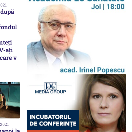
2021
 după
 fondul
nteţi
V-aţi
care v-
 2021
napoi la