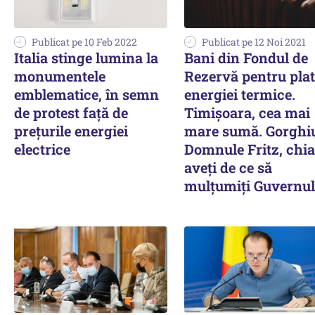
Publicat pe 10 Feb 2022
Publicat pe 12 Noi 2021
Italia stinge lumina la
Bani din Fondul de
monumentele
Rezervă pentru pla
emblematice, în semn
energiei termice.
de protest faţă de
Timișoara, cea mai
preţurile energiei
mare sumă. Gorghiu
electrice
Domnule Fritz, chia
aveți de ce să
mulțumiți Guvernul