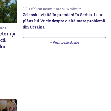
Publicat acum 2 ore si 16 minute
Zelenski, vizită în premieră în Serbia. I s-a
plâns lui Vucic despre o altă mare problemă
din Ucraina
2023
ctor îşi
scă
» Vezi toate știrile
lor