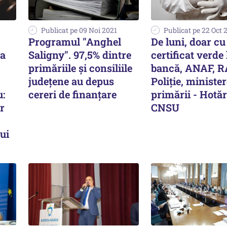
Publicat pe 09 Noi 2021
Publicat pe 22 Oct 
Programul "Anghel
De luni, doar cu
ta
Saligny". 97,5% dintre
certificat verde 
primăriile şi consiliile
bancă, ANAF, R
judeţene au depus
Poliţie, minister
:
cereri de finanţare
primării - Hotă
r
CNSU
ui