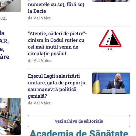
numerele cu soț, fără soț
la Dacie
de Val Vâlcu
2021
la
”Atenție, căderi de pietre”-
cinism în Codul rutier cu
AR,
cel mai inutil semn de
e,
circulație posibil
râre
de Val Vâlcu
Eșecul Legii salarizării
unitare, gafă de proporții
sau manevră politică
genială?
de Val Vâlcu
vezi arhiva de editoriale