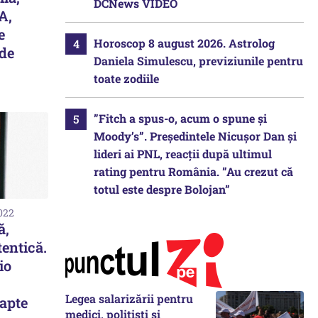
DCNews VIDEO
A,
e
Horoscop 8 august 2026. Astrolog
 de
Daniela Simulescu, previziunile pentru
toate zodiile
”Fitch a spus-o, acum o spune și
Moody’s”. Președintele Nicușor Dan și
lideri ai PNL, reacții după ultimul
rating pentru România. ”Au crezut că
totul este despre Bolojan”
2022
ă,
tentică.
io
Legea salarizării pentru
lapte
medici, polițiști și