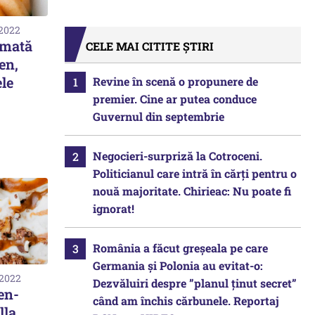
 2022
umată
CELE MAI CITITE ȘTIRI
en,
ele
Revine în scenă o propunere de
premier. Cine ar putea conduce
Guvernul din septembrie
Negocieri-surpriză la Cotroceni.
Politicianul care intră în cărți pentru o
nouă majoritate. Chirieac: Nu poate fi
ignorat!
România a făcut greșeala pe care
Germania și Polonia au evitat-o:
 2022
Dezvăluiri despre ”planul ținut secret”
en-
când am închis cărbunele. Reportaj
la,