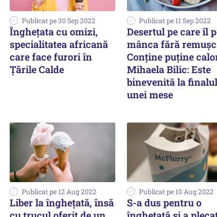
Publicat pe 30 Sep 2022
Publicat pe 11 Sep 2022
Înghețata cu omizi,
Desertul pe care îl p
specialitatea africană
mânca fără remușcă
care face furori în
Conține puține calor
Ţările Calde
Mihaela Bilic: Este
binevenită la finalu
unei mese
Publicat pe 12 Aug 2022
Publicat pe 10 Aug 2022
Liber la îngheţată, însă
S-a dus pentru o
cu trucul oferit de un
înghețată și a pleca