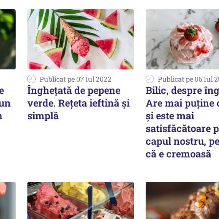
Publicat pe 07 Iul 2022
Publicat pe 06 Iul 
e
Îngheţată de pepene
Bilic, despre în
 un
verde. Rețeta ieftină și
Are mai puține c
n
simplă
și este mai
satisfăcătoare 
capul nostru, p
că e cremoasă