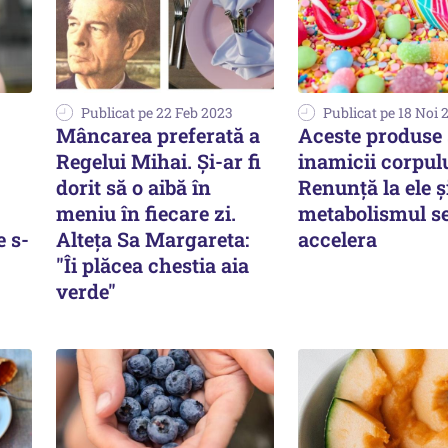
Publicat pe 22 Feb 2023
Publicat pe 18 Noi 
Mâncarea preferată a
Aceste produse
Regelui Mihai. Şi-ar fi
inamicii corpulu
dorit să o aibă în
Renunță la ele ș
meniu în fiecare zi.
metabolismul s
e s-
Alteţa Sa Margareta:
accelera
"Îi plăcea chestia aia
verde"