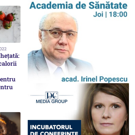
2022
ghețată:
alorii
pentru
entru