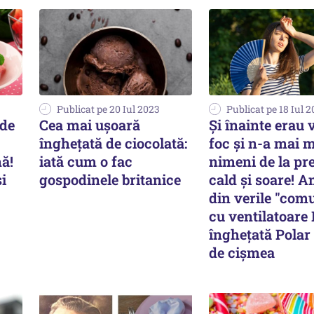
Publicat pe 20 Iul 2023
Publicat pe 18 Iul 
 de
Cea mai ușoară
Şi înainte erau 
înghețată de ciocolată:
foc şi n-a mai m
ă!
iată cum o fac
nimeni de la pr
i
gospodinele britanice
cald şi soare! A
din verile "com
cu ventilatoare
îngheţată Polar 
de cişmea