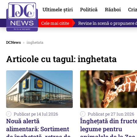
Ultimele știri
Politică
Război
Cri
Cele mai citite
Revine în scenă o propunere 
DCNews
›
inghetata
Articole cu tagul: inghetata
Publicat pe 14 Iul 2026
Publicat pe 27 Iun 2026
Nouă alertă
Înghețată din fructe
alimentară: Sortiment
legume pentru
de înghețată, retras de
animalele de la Zoo