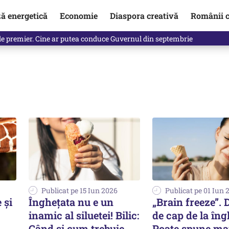
ză energetică
Economie
Diaspora creativă
Românii c
de premier. Cine ar putea conduce Guvernul din septembrie
Publicat pe 15 Iun 2026
Publicat pe 01 Iun 
 și
Înghețata nu e un
„Brain freeze”. 
inamic al siluetei! Bilic:
de cap de la îng
Când și cum trebuie
Poate spune ma