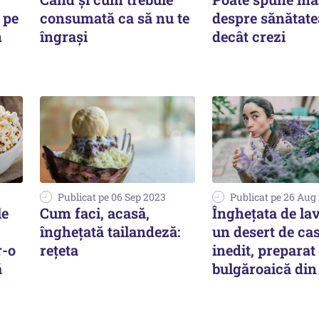
 pe
consumată ca să nu te
despre sănătate
n
îngrași
decât crezi
Publicat pe 06 Sep 2023
Publicat pe 26 Aug
le
Cum faci, acasă,
Îngheţata de la
înghețată tailandeză:
un desert de ca
r-o
rețeta
inedit, preparat
ă
bulgăroaică din