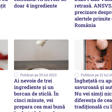
țit
doar 4 ingrediente
retrasă. ANSVS
precizare despr
-
alertele primite
România
Publicat pe 25 Iul 2022
Publicat pe 21 Iul 
Ai nevoie de trei
Înghețată cu ap
ingrediente și un
savuroasă și au
borcan de sticlă. În
Nu vei simți nic
cinci minute, vei
diferența de cea
prepara cea mai bună
tradițională cu 