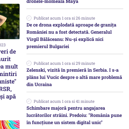
dronele-momeală Maya
Publicat acum 1 ora si 26 minute
De ce drona explodată aproape de granița
României nu a fost detectată. Generalul
Virgil Bălăceanu: Nu-și explică nici
2023
premierul Bulgariei
veri de
urit
Publicat acum 1 ora si 29 minute
ea mult
Zelenski, vizită în premieră în Serbia. I s-a
mintiri
plâns lui Vucic despre o altă mare problemă
uniste"
din Ucraina
 RSR,
şi apă
Publicat acum 1 ora si 41 minute
Schimbare majoră pentru angajarea
lucrătorilor străini. Predoiu: "România pune
în funcțiune un sistem digital unic"