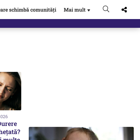
are schimbă comunități
Mai mult
▼
2026
Durere
hețată?
i multe