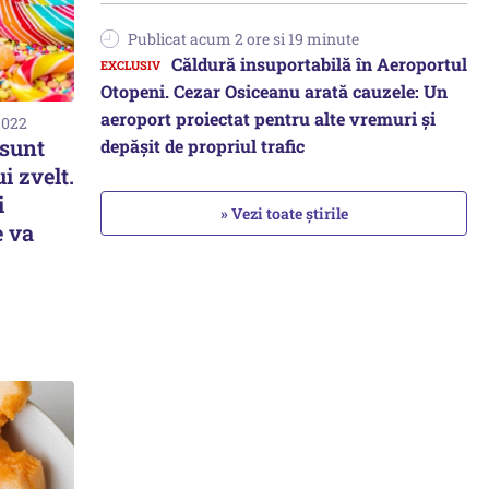
Publicat acum 2 ore si 19 minute
Căldură insuportabilă în Aeroportul
Otopeni. Cezar Osiceanu arată cauzele: Un
aeroport proiectat pentru alte vremuri și
2022
 sunt
depășit de propriul trafic
i zvelt.
i
» Vezi toate știrile
e va