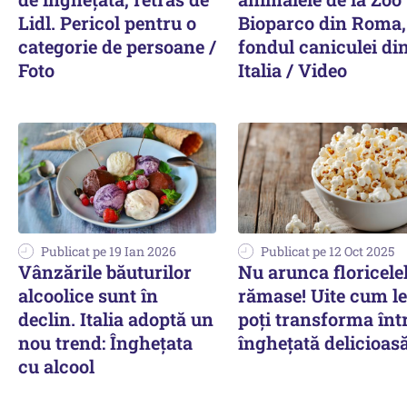
Lidl. Pericol pentru o
Bioparco din Roma,
categorie de persoane /
fondul caniculei di
Foto
Italia / Video
Publicat pe 19 Ian 2026
Publicat pe 12 Oct 2025
Vânzările băuturilor
Nu arunca floricele
alcoolice sunt în
rămase! Uite cum le
declin. Italia adoptă un
poți transforma înt
nou trend: Înghețata
înghețată delicioas
cu alcool