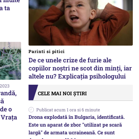
a ta
Parinti si pitici
De ce unele crize de furie ale
copiilor noștri ne scot din minți, iar
altele nu? Explicația psihologului
 2023
vandă,
CELE MAI NOI ȘTIRI
să
 de o
Publicat acum 1 ora si 6 minute
 Vraţa
Drona explodată în Bulgaria, identificată.
Este un aparat de zbor "utilizat pe scară
largă" de armata ucraineană. Ce sunt