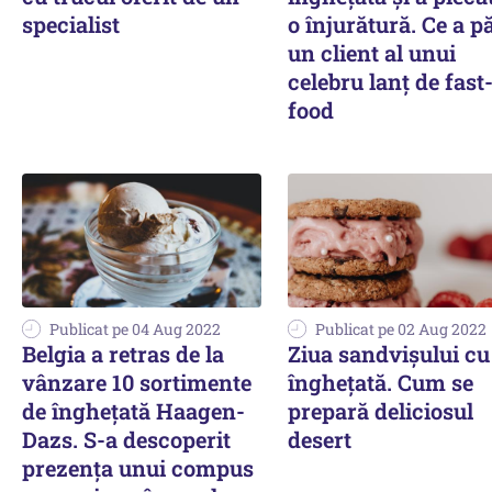
specialist
o înjurătură. Ce a pă
un client al unui
celebru lanț de fast
food
Publicat pe 04 Aug 2022
Publicat pe 02 Aug 2022
Belgia a retras de la
Ziua sandvişului cu
vânzare 10 sortimente
îngheţată. Cum se
de îngheţată Haagen-
prepară deliciosul
Dazs. S-a descoperit
desert
prezenţa unui compus