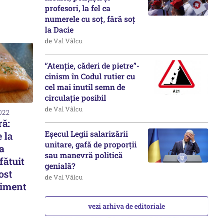
profesori, la fel ca
numerele cu soț, fără soț
la Dacie
de Val Vâlcu
”Atenție, căderi de pietre”-
cinism în Codul rutier cu
cel mai inutil semn de
circulație posibil
de Val Vâlcu
2022
ră:
Eșecul Legii salarizării
 la
unitare, gafă de proporții
a
sau manevră politică
fătuit
genială?
ost
de Val Vâlcu
timent
vezi arhiva de editoriale