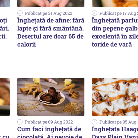
Publicat pe 31 Aug 2022
Publicat pe 17 Aug
oți
Înghețată de afine: fără
Înghețată parf
ri.
lapte și fără smântână.
din pepene galb
ii.
Desertul are doar 65 de
excelentă în zil
calorii
toride de vară
l
Publicat pe 09 Aug 2022
Publicat pe 05 Aug
Cum faci înghețată de
Îngheţata Haag
t cu
ciocolată. Ai nevoie de
Dazs Plain Vanil