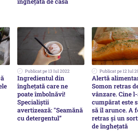
înghețată de casă
Publicat pe 13 Iul 2022
Publicat pe 12 Iul 
că
Ingredientul din
Alertă alimenta
ele
îngheţată care ne
Somon retras de
poate îmbolnăvi!
vânzare. Cine l-
Specialiştii
cumpărat este s
avertizează: "Seamănă
să îl arunce. A f
cu detergentul”
retras și un sor
de înghețată