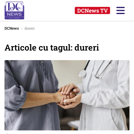
DCNews TV
DCNews
›
dureri
Articole cu tagul: dureri