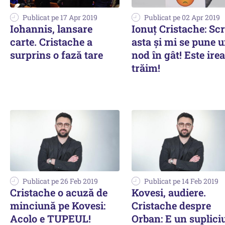
Publicat pe 17 Apr 2019
Publicat pe 02 Apr 2019
Iohannis, lansare
Ionuț Cristache: Scr
carte. Cristache a
asta și mi se pune 
surprins o fază tare
nod în gât! Este irea
trăim!
Publicat pe 26 Feb 2019
Publicat pe 14 Feb 2019
Cristache o acuză de
Kovesi, audiere.
minciună pe Kovesi:
Cristache despre
Acolo e TUPEUL!
Orban: E un supliciu