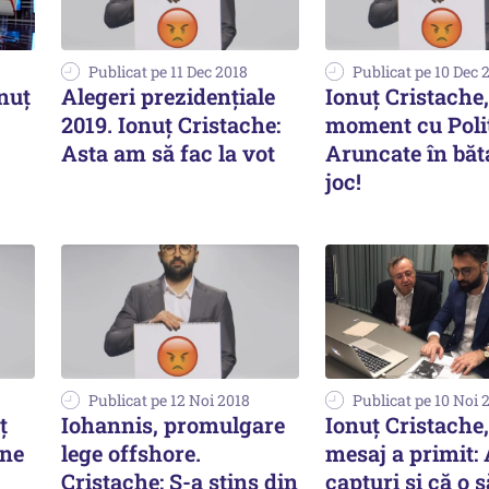
Publicat pe 11 Dec 2018
Publicat pe 10 Dec 
nuț
Alegeri prezidențiale
Ionuț Cristache,
2019. Ionuț Cristache:
moment cu Poliț
Asta am să fac la vot
Aruncate în băt
joc!
Publicat pe 12 Noi 2018
Publicat pe 10 Noi 
ț
Iohannis, promulgare
Ionuț Cristache,
ine
lege offshore.
mesaj a primit:
Cristache: S-a stins din
capturi și că o s