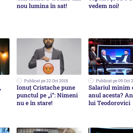
nou lumina în sat!
vedem noi!
Publicat pe 22 Oct 2018
Publicat pe 09 Oct 
,
Ionuț Cristache pune
Salariul minim 
punctul pe „i”: Nimeni
anul acesta? An
nu e în stare!
lui Teodorovici