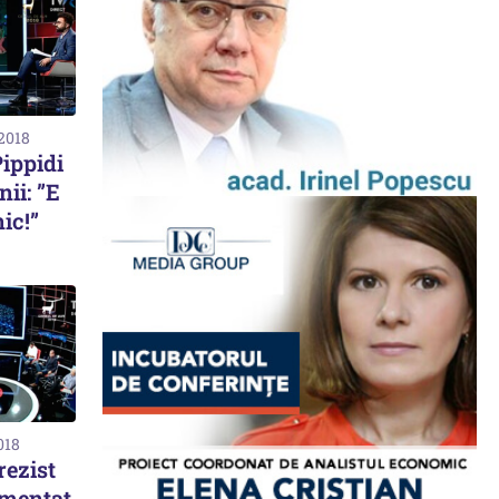
 2018
ippidi
ii: ”E
ic!”
018
rezist
limentat