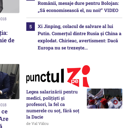
Românii, mesaje dure pentru Bolojan:
„Să economisească el, nu noi!” VIDEO
2018
Xi Jinping, colacul de salvare al lui
ia:
Putin. Comerțul dintre Rusia și China a
aie de
explodat. Chirieac, avertisment: Dacă
Europa nu se trezește...
Legea salarizării pentru
medici, polițiști și
profesori, la fel ca
2018
 ce
numerele cu soț, fără soț
la Dacie
 Are
de Val Vâlcu
ă