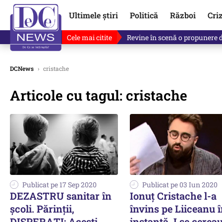
Ultimele știri
Politică
Război
Cri
Cele mai citite
Drona explodată în Bulgaria, 
DCNews
›
cristache
Articole cu tagul: cristache
Publicat pe 17 Sep 2020
Publicat pe 03 Iun 2020
DEZASTRU sanitar în
Ionuț Cristache l-a
școli. Părinții,
învins pe Liiceanu 
DISPERAȚI: Acești
instanță. I se cerea