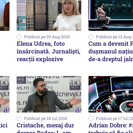
Publicat pe 30 Aug 2018
Publicat pe 13 Aug
Elena Udrea, foto
Cum a devenit P
însărcinată. Jurnaliști,
dușmanul națiun
reacții explozive
de-a dreptul jaln
Publicat pe 26 Iul 2018
Publicat pe 17 Iul 2
ici
Cristache, mesaj dur
Adrian Dobre: #
despre Badea: L-am
trebuie să fie a