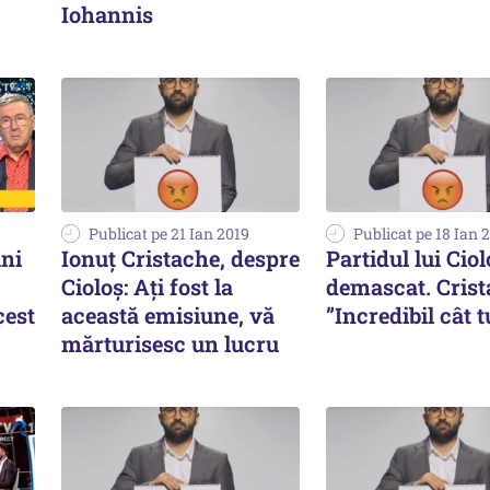
Iohannis
Publicat pe 21 Ian 2019
Publicat pe 18 Ian 
uni
Ionuț Cristache, despre
Partidul lui Ciol
Cioloș: Ați fost la
demascat. Crist
cest
această emisiune, vă
”Incredibil cât 
mărturisesc un lucru