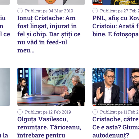
Publicat pe 04 Mar 2019
Publicat pe 27 Feb 
iu
Ionuț Cristache: Am
PNL, afiș cu Kov
un
fost linșat, înjurat în
Cristoiu: Arată 
l ce
fel și chip. Dar știți ce
bine. E fotoșopa
nu văd în feed-ul
meu…
Publicat pe 12 Feb 2019
Publicat pe 11 Feb 
Olguța Vasilescu,
Cristache, către
renunțare. Tăriceanu,
Ce e asta? Glum
 la
întrebare pentru
autodenunț?