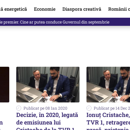
ză energetică
Economie
Diaspora creativă
Românii c
identificată. Ambasadoarea Ucrainei a fost convocată la Ministerul de
Publicat pe 08 Ian 2020
Publicat pe 14 Dec 
Decizie, în 2020, legată
Ionuț Cristache
în
de emisiunea lui
TVR 1, retrager
u
Cristache de la TVR 1
presă, prietenia