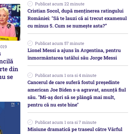
Publicat acum 22 minute
Cristian Socol, după menținerea ratingului
României: "Să te lauzi că ai trecut examenul
cu minus 5. Cum se numește asta?”
Publicat acum 57 minute
2019
Lionel Messi a ajuns în Argentina, pentru
s
înmormântarea tatălui său Jorge Messi
ncilă
rte din
Publicat acum 1 ora si 4 minute
nu se
Cancerul de care suferă fostul preşedinte
american Joe Biden s-a agravat, anunță fiul
său. "Mi-aș dori să se plângă mai mult,
pentru că nu este bine"
Publicat acum 1 ora si 7 minute
Misiune dramatică pe traseul către Vârful