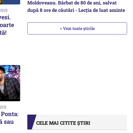
Moldoveanu. Bărbat de 80 de ani, salvat
după 8 ore de căutări - Lecția de luat aminte
2019
esi.
foarte
» Vezi toate știrile
tă!
2019
 Ponta:
ă sau
CELE MAI CITITE ȘTIRI