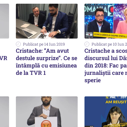
Publicat pe 14 Iun 2019
Publicat pe 10 Iun 
Cristache: ”Am avut
Cristache a sco
TVR
destule surprize”. Ce se
discursul lui Dă
întâmplă cu emisiunea
din 2018: Fac pa
de la TVR 1
jurnaliștii care 
sperie