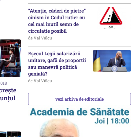
”Atenție, căderi de pietre”-
cinism în Codul rutier cu
cel mai inutil semn de
circulație posibil
de Val Vâlcu
Eșecul Legii salarizării
unitare, gafă de proporții
sau manevră politică
genială?
de Val Vâlcu
2018
crește
unțul
vezi arhiva de editoriale