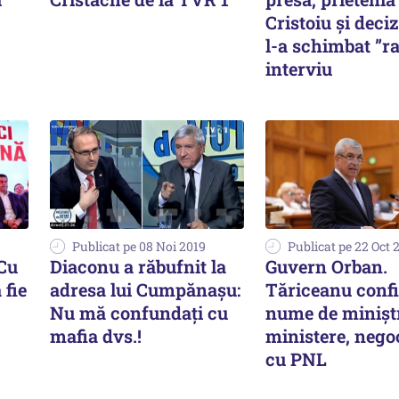
Cristoiu și deci
l-a schimbat ”ra
interviu
Publicat pe 08 Noi 2019
Publicat pe 22 Oct 
 Cu
Diaconu a răbufnit la
Guvern Orban.
 fie
adresa lui Cumpănașu:
Tăriceanu conf
Nu mă confundați cu
nume de miniștr
mafia dvs.!
ministere, nego
cu PNL