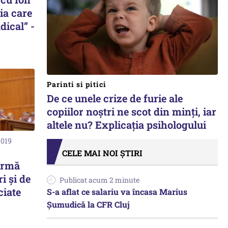
zia care
dical” -
Parinti si pitici
De ce unele crize de furie ale
copiilor noștri ne scot din minți, iar
altele nu? Explicația psihologului
2019
CELE MAI NOI ȘTIRI
irmă
i și de
Publicat acum 2 minute
ciate
S-a aflat ce salariu va încasa Marius
Șumudică la CFR Cluj