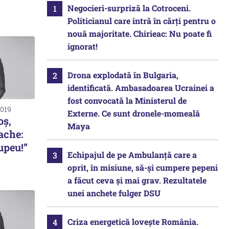
Negocieri-surpriză la Cotroceni.
Politicianul care intră în cărți pentru o
nouă majoritate. Chirieac: Nu poate fi
ignorat!
Drona explodată în Bulgaria,
identificată. Ambasadoarea Ucrainei a
fost convocată la Ministerul de
2019
Externe. Ce sunt dronele-momeală
oș,
Maya
ache:
tupeu!”
Echipajul de pe Ambulanță care a
oprit, în misiune, să-și cumpere pepeni
a făcut ceva și mai grav. Rezultatele
unei anchete fulger DSU
Criza energetică lovește România.