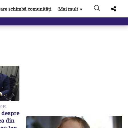
are schimbă comunități
Mai mult
▼
 Externe.…
2019
, despre
ea din
 cu Ion