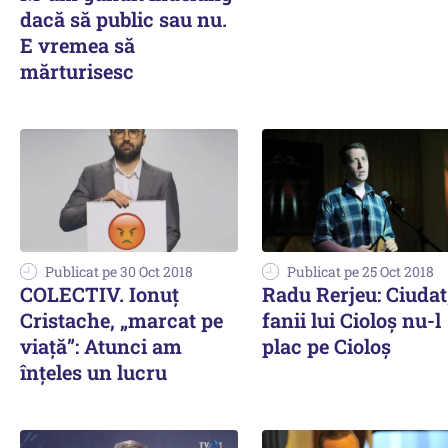
dacă să public sau nu.
E vremea să
mărturisesc
Publicat pe 30 Oct 2018
Publicat pe 25 Oct 2018
COLECTIV. Ionuț
Radu Rerjeu: Ciudat
Cristache, „marcat pe
fanii lui Cioloș nu-l
viață”: Atunci am
plac pe Cioloș
înțeles un lucru