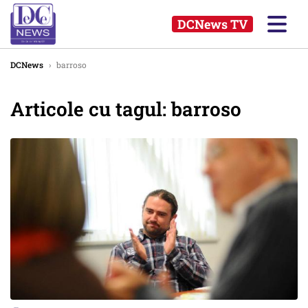
DCNews TV
DCNews
›
barroso
Articole cu tagul: barroso