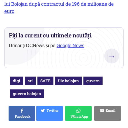
lui Bolojan după contractul de 196 de milioane de
euro
Fiți la curent cu ultimele noutăți.
Urmăriți DCNews și pe
Google News
→
digi
sri
SAFE
ilie bolojan
guvern
guvern bolojan
Twitter
Email
Facebook
WhatsApp