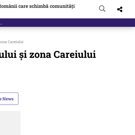
Românii care schimbă comunități
zona Careiului
ului şi zona Careiului
le News