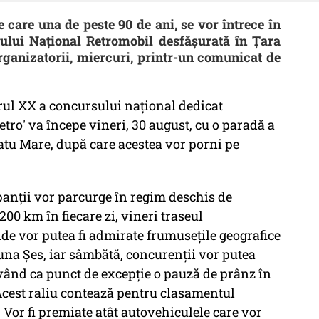
 care una de peste 90 de ani, se vor întrece în
lui Naţional Retromobil desfăşurată în Ţara
rganizatorii, miercuri, printr-un comunicat de
ărul XX a concursului naţional dedicat
etro' va începe vineri, 30 august, cu o paradă a
atu Mare, după care acestea vor porni pe
ipanţii vor parcurge în regim deschis de
00 km în fiecare zi, vineri traseul
de vor putea fi admirate frumuseţile geografice
Luna Şes, iar sâmbătă, concurenţii vor putea
vând ca punct de excepţie o pauză de prânz în
 Acest raliu contează pentru clasamentul
Vor fi premiate atât autovehiculele care vor