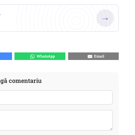
.
→
WhatsApp
Email
gă comentariu