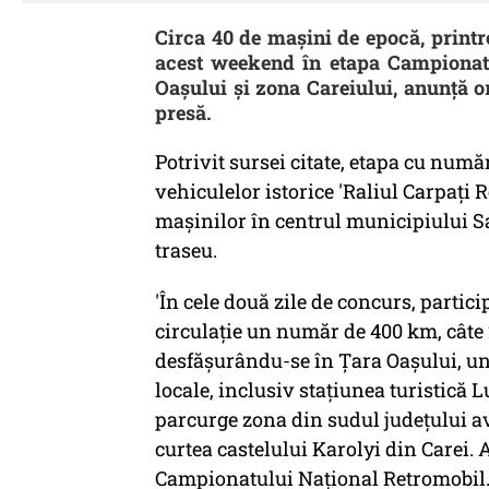
Circa 40 de maşini de epocă, printre
acest weekend în etapa Campionatu
Oaşului şi zona Careiului, anunţă o
presă.
Potrivit sursei citate, etapa cu num
vehiculelor istorice 'Raliul Carpaţi R
maşinilor în centrul municipiului S
traseu.
'În cele două zile de concurs, partic
circulaţie un număr de 400 km, câte 2
desfăşurându-se în Ţara Oaşului, un
locale, inclusiv staţiunea turistică 
parcurge zona din sudul judeţului a
curtea castelului Karolyi din Carei.
Campionatului Naţional Retromobil. 