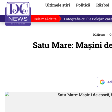
Ultimele știri
Politică
Război
Cele mai citite
Răzvan Dumitrescu îi cere scuze
DCNews
›
C
Satu Mare: Maşini de 
Ad