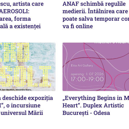
escu, artista care
ANAF schimbă regulile
 AEROSOLI:
medierii. Întâlnirea care 
area, forma
poate salva temporar co
lă a existenței
va fi online
a deschide expoziția
„Everything Begins in M
, o incursiune
Heart”. Duplex Artistic
n universul Mării
București - Odesa