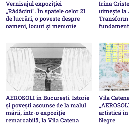
Vernisajul expoziției
Irina Crist
„Rădăcini”. În spatele celor 21
uimește la
de lucrări, o poveste despre
Transform
oameni, locuri și memorie
fundamenta
AEROSOLI în București. Istorie
Vila Caten
și povești ascunse de la malul
„AEROSOLI”
mării, într-o expoziție
artistică î
remarcabilă, la Vila Catena
Negre