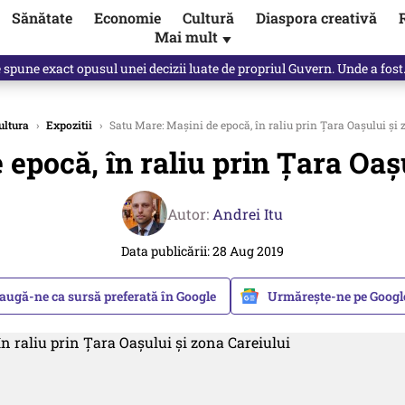
Sănătate
Economie
Cultură
Diaspora creativă
Mai mult
▼
, public, lui Ilie Bolojan / video
ultura
›
Expozitii
›
Satu Mare: Maşini de epocă, în raliu prin Ţara Oaşului şi 
epocă, în raliu prin Ţara Oaş
Autor:
Andrei Itu
Data publicării: 28 Aug 2019
augă-ne ca sursă preferată în Google
Urmărește-ne pe Goog