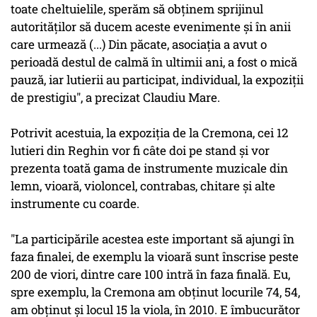
toate cheltuielile, sperăm să obţinem sprijinul
autorităţilor să ducem aceste evenimente şi în anii
care urmează (...) Din păcate, asociaţia a avut o
perioadă destul de calmă în ultimii ani, a fost o mică
pauză, iar lutierii au participat, individual, la expoziţii
de prestigiu", a precizat Claudiu Mare.
Potrivit acestuia, la expoziţia de la Cremona, cei 12
lutieri din Reghin vor fi câte doi pe stand şi vor
prezenta toată gama de instrumente muzicale din
lemn, vioară, violoncel, contrabas, chitare şi alte
instrumente cu coarde.
"La participările acestea este important să ajungi în
faza finalei, de exemplu la vioară sunt înscrise peste
200 de viori, dintre care 100 intră în faza finală. Eu,
spre exemplu, la Cremona am obţinut locurile 74, 54,
am obţinut şi locul 15 la viola, în 2010. E îmbucurător