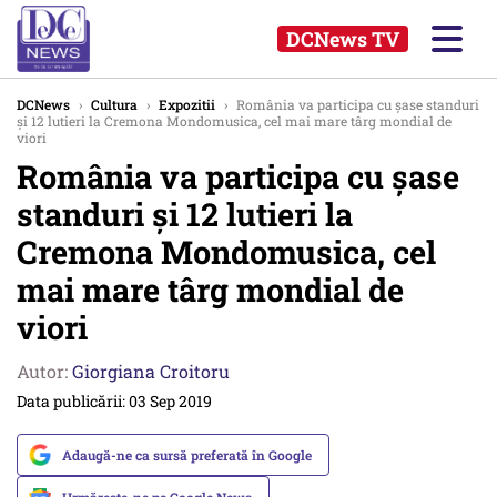
DCNews TV
DCNews
›
Cultura
›
Expozitii
›
România va participa cu şase standuri
şi 12 lutieri la Cremona Mondomusica, cel mai mare târg mondial de
viori
România va participa cu şase
standuri şi 12 lutieri la
Cremona Mondomusica, cel
mai mare târg mondial de
viori
Autor:
Giorgiana Croitoru
Data publicării: 03 Sep 2019
Adaugă-ne ca sursă preferată în Google