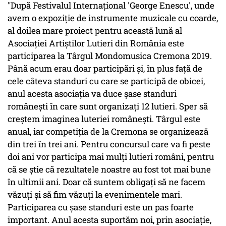
"După Festivalul Internaţional 'George Enescu', unde
avem o expoziţie de instrumente muzicale cu coarde,
al doilea mare proiect pentru această lună al
Asociaţiei Artiştilor Lutieri din România este
participarea la Târgul Mondomusica Cremona 2019.
Până acum erau doar participări şi, în plus faţă de
cele câteva standuri cu care se participă de obicei,
anul acesta asociaţia va duce şase standuri
româneşti în care sunt organizaţi 12 lutieri. Sper să
creştem imaginea luteriei româneşti. Târgul este
anual, iar competiţia de la Cremona se organizează
din trei în trei ani. Pentru concursul care va fi peste
doi ani vor participa mai mulţi lutieri români, pentru
că se ştie că rezultatele noastre au fost tot mai bune
în ultimii ani. Doar că suntem obligaţi să ne facem
văzuţi şi să fim văzuţi la evenimentele mari.
Participarea cu şase standuri este un pas foarte
important. Anul acesta suportăm noi, prin asociaţie,