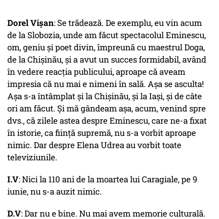
Dorel Vișan
: Se trădează. De exemplu, eu vin acum
de la Slobozia, unde am făcut spectacolul Eminescu,
om, geniu și poet divin, împreună cu maestrul Doga,
de la Chișinău, și a avut un succes formidabil, având
în vedere reacția publicului, aproape că aveam
impresia că nu mai e nimeni în sală. Așa se asculta!
Așa s-a întâmplat și la Chișinău, și la Iași, și de câte
ori am făcut. Și mă gândeam așa, acum, venind spre
dvs., că zilele astea despre Eminescu, care ne-a fixat
în istorie, ca ființă supremă, nu s-a vorbit aproape
nimic. Dar despre Elena Udrea au vorbit toate
televiziunile.
I.V
: Nici la 110 ani de la moartea lui Caragiale, pe 9
iunie, nu s-a auzit nimic.
D.V
: Dar nu e bine. Nu mai avem memorie culturală.