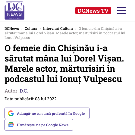
DCNews TV
DCNews
›
Cultura
›
Interviuri Cultura
›
O femeie din Chișinău i-a
sărutat mâna lui Dorel Vișan. Marele actor, mărturisiri în podcastul lui
Ionuț Vulpescu
O femeie din Chișinău i-a
sărutat mâna lui Dorel Vișan.
Marele actor, mărturisiri în
podcastul lui Ionuț Vulpescu
Autor:
D.C.
Data publicării: 03 Iul 2022
Adaugă-ne ca sursă preferată în Google
Urmărește-ne pe Google News