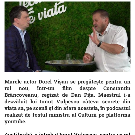
Marele actor Dorel Vișan se pregătește pentru un
rol nou, într-un film despre Constantin
Brâncoveanu, regizat de Dan Pița. Maestrul i-a
dezvăluit lui Ionuț Vulpescu câteva secrete din
viața sa, pe scenă și din afara acesteia, în podcastul
realizat de fostul ministru al Culturii pe platforma
youtube.
Aveți barbă, a întrebat Ionuț Vulpescu, pentru ce rol