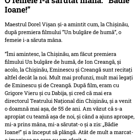
O femeie i-a sărutat mâna: ”Bădie
Ioane!”
Maestrul Dorel Vișan și-a amintit cum, la Chișinău,
după premiera filmului ”Un bulgăre de humă”, o
femeie i-a săruta mâna.
”Îmi amintesc, la Chișinău, am făcut premiera
filmului Un bulgăre de humă, de Ion Creangă, și
acolo, la Chișinău, Eminescu și Creangă sunt recitați
altfel decât la noi. Mult mai profunzi, mult mai legați
de Eminescu și de Creangă. După film, eram cu
Grigore Vieru și cu Dabija, și cred că mai era
directorul Teatrului Național din Chișinău, și a venit
o doamnă mai așa, de 55 de ani. Am văzut că s-a
apropiat cu teamă așa de noi, și când a ajuns aproape,
mi-a prins mâna, mi-a sărutat-o și a zis: „Bădie
Ioane!” și a început să plângă. Atât de mult a marcat-
o imaginea pe care eu am oferit-o...