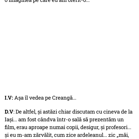
I.V:
Așa îl vedea pe Creangă...
D.V
: De altfel, și astăzi chiar discutam cu cineva de la
Iași... am fost cândva într-o sală să prezentăm un
film, erau aproape numai copii, desigur, și profesori...
și eu m-am zărvălit, cum zice ardeleanul... zic „măi,