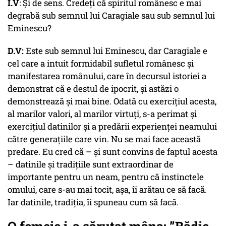
I.V
: Și de sens. Credeți că spiritul românesc e mai
degrabă sub semnul lui Caragiale sau sub semnul lui
Eminescu?
D.V:
Este sub semnul lui Eminescu, dar Caragiale e
cel care a intuit formidabil sufletul românesc și
manifestarea românului, care în decursul istoriei a
demonstrat că e destul de ipocrit, și astăzi o
demonstrează și mai bine. Odată cu exercițiul acesta,
al marilor valori, al marilor virtuți, s-a perimat și
exercițiul datinilor și a predării experienței neamului
către generațiile care vin. Nu se mai face această
predare. Eu cred că – și sunt convins de faptul acesta
– datinile și tradițiile sunt extraordinar de
importante pentru un neam, pentru că instinctele
omului, care s-au mai tocit, așa, îi arătau ce să facă.
Iar datinile, tradiția, îi spuneau cum să facă.