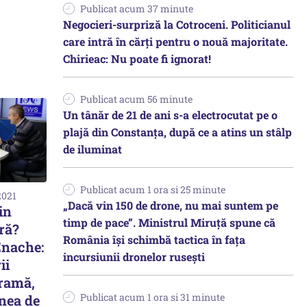
Publicat acum 37 minute
Negocieri-surpriză la Cotroceni. Politicianul
care intră în cărți pentru o nouă majoritate.
Chirieac: Nu poate fi ignorat!
Publicat acum 56 minute
Un tânăr de 21 de ani s-a electrocutat pe o
plajă din Constanța, după ce a atins un stâlp
de iluminat
Publicat acum 1 ora si 25 minute
2021
„Dacă vin 150 de drone, nu mai suntem pe
in
timp de pace”. Ministrul Miruţă spune că
ră?
România își schimbă tactica în fața
Enache:
incursiunii dronelor rusești
ii
gramă,
Publicat acum 1 ora si 31 minute
nea de