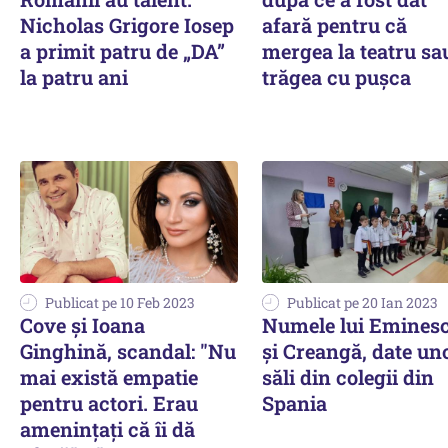
Nicholas Grigore Iosep
afară pentru că
a primit patru de „DA”
mergea la teatru sa
la patru ani
trăgea cu pușca
Publicat pe 10 Feb 2023
Publicat pe 20 Ian 2023
Cove și Ioana
Numele lui Emines
Ginghină, scandal: "Nu
și Creangă, date un
mai există empatie
săli din colegii din
pentru actori. Erau
Spania
amenințați că îi dă