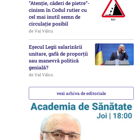
”Atenție, căderi de pietre”-
cinism în Codul rutier cu
cel mai inutil semn de
circulație posibil
de Val Vâlcu
Eșecul Legii salarizării
unitare, gafă de proporții
sau manevră politică
genială?
de Val Vâlcu
vezi arhiva de editoriale