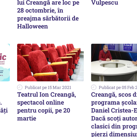
lui Creangă are loc pe
Vulpescu
28 octombrie, în
preajma sărbătorii de
Halloween
Publicat pe 15 Mar 2021
Publicat pe 05 Feb 
Teatrul Ion Creangă,
Creangă, scos d
.
spectacol online
programa şcola
ăți
pentru copii, pe 20
Daniel Cristea-
martie
Dacă scoţi autor
clasici din pro
pierzi dimensiu