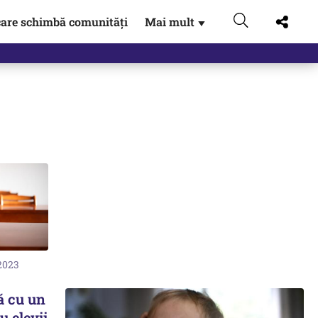
are schimbă comunități
Mai mult
▼
 2023
ă cu un
u elevii