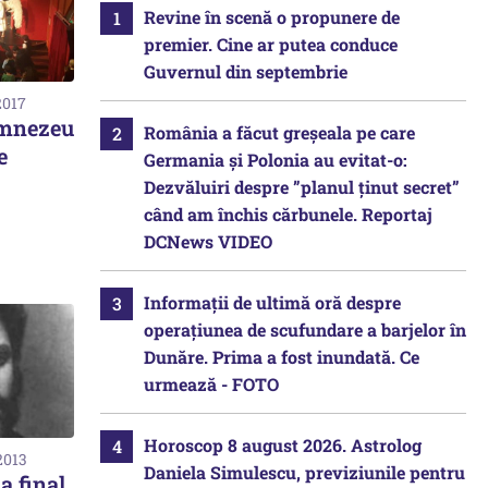
Revine în scenă o propunere de
premier. Cine ar putea conduce
Guvernul din septembrie
2017
umnezeu
România a făcut greșeala pe care
e
Germania și Polonia au evitat-o:
Dezvăluiri despre ”planul ținut secret”
când am închis cărbunele. Reportaj
DCNews VIDEO
Informații de ultimă oră despre
operațiunea de scufundare a barjelor în
Dunăre. Prima a fost inundată. Ce
urmează - FOTO
Horoscop 8 august 2026. Astrolog
2013
Daniela Simulescu, previziunile pentru
a final