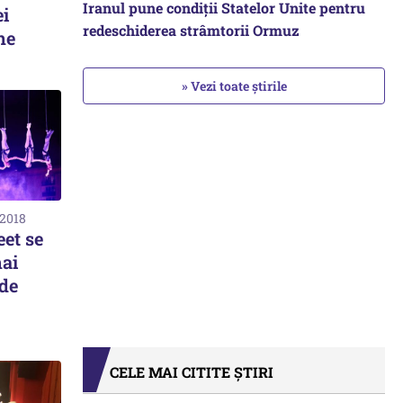
Iranul pune condiții Statelor Unite pentru
ei
redeschiderea strâmtorii Ormuz
ne
» Vezi toate știrile
 2018
eet se
mai
de
CELE MAI CITITE ȘTIRI