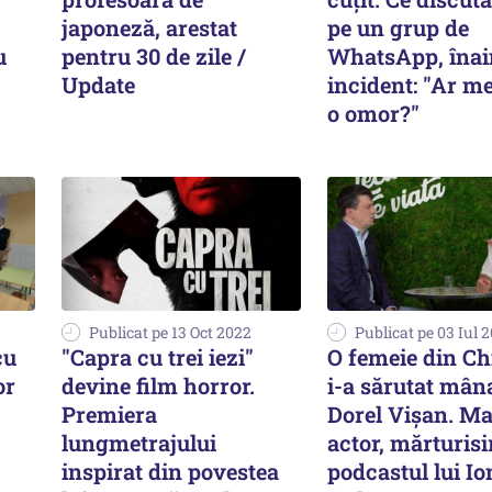
japoneză, arestat
pe un grup de
u
pentru 30 de zile /
WhatsApp, înai
Update
incident: "Ar me
o omor?"
Publicat pe 13 Oct 2022
Publicat pe 03 Iul 
cu
"Capra cu trei iezi"
O femeie din Ch
or
devine film horror.
i-a sărutat mâna
Premiera
Dorel Vișan. Ma
lungmetrajului
actor, mărturisir
inspirat din povestea
podcastul lui Io