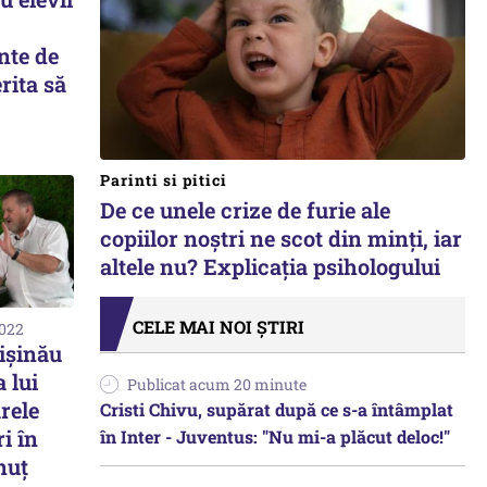
nte de
rita să
Parinti si pitici
De ce unele crize de furie ale
copiilor noștri ne scot din minți, iar
altele nu? Explicația psihologului
CELE MAI NOI ȘTIRI
2022
ișinău
 lui
Publicat acum 20 minute
rele
Cristi Chivu, supărat după ce s-a întâmplat
i în
în Inter - Juventus: "Nu mi-a plăcut deloc!"
nuț