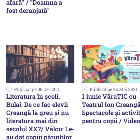
afară" / "Doamna a
fost deranjată"
Publicat pe 08 Dec 2021
Publicat pe 26 Mai 2021
Literatura în şcoli.
1 iunie VăraTIC cu
Bulai: De ce fac elevii
Teatrul Ion Creangă
Creangă la greu şi nu
Spectacole și activit
literatura mai din
pentru copii / Video
secolul XX?/ Vâlcu: Le-
au dat copiii părinţilor