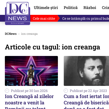
Ultimele știri
Politică
Război
Cri
Cele mai citite
Ce se întâmplă cu primul bulet
DCNews
›
ion creanga
Articole cu tagul: ion creanga
Publicat pe 30 Ian 2026
Publicat pe 22 Apr 2023
Ion Creangă al zilelor
Cum a fost iertat Io
noastre a venit la
Creangă de biserică
Românii au talent.
după ce a fost dat