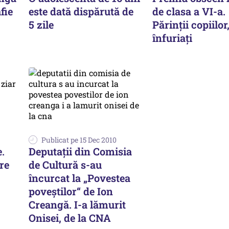
fie
este dată dispărută de
de clasa a VI-a.
5 zile
Părinții copiilor
înfuriați
Publicat pe 15 Dec 2010
e.
Deputaţii din Comisia
re
de Cultură s-au
încurcat la „Povestea
poveştilor“ de Ion
Creangă. I-a lămurit
Onisei, de la CNA