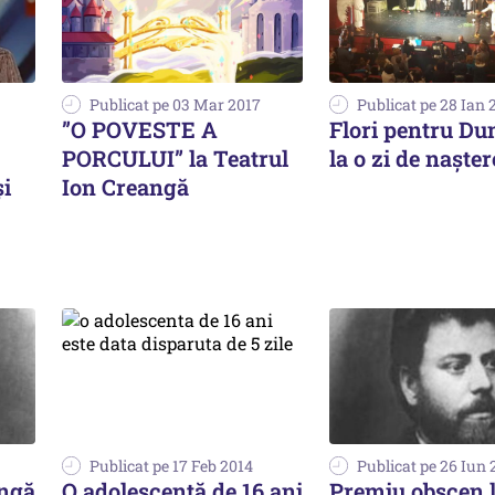
Publicat pe 03 Mar 2017
Publicat pe 28 Ian 
”O POVESTE A
Flori pentru D
PORCULUI” la Teatrul
la o zi de nașter
și
Ion Creangă
Publicat pe 17 Feb 2014
Publicat pe 26 Iun 
angă
O adolescentă de 16 ani
Premiu obscen l