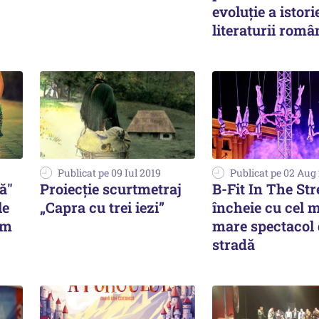
evoluţie a istori
literaturii româ
Publicat pe 09 Iul 2019
Publicat pe 02 Aug
ă"
Proiecție scurtmetraj
B-Fit In The Str
le
„Capra cu trei iezi”
încheie cu cel 
am
mare spectacol 
stradă