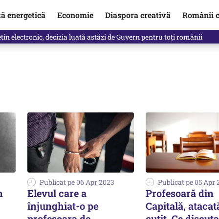
ză energetică
Economie
Diaspora creativă
Românii c
in electronic, decizia luată astăzi de Guvern pentru toți românii
Publicat pe 06 Apr 2023
Publicat pe 05 Apr
n
Elevul care a
Profesoară din
înjunghiat-o pe
Capitală, atacat
profesoara de
cuțit. Ce discuta