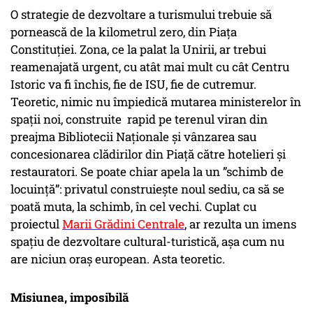
O strategie de dezvoltare a turismului trebuie să
pornească de la kilometrul zero, din Piața
Constituției. Zona, ce la palat la Unirii, ar trebui
reamenajată urgent, cu atât mai mult cu cât Centru
Istoric va fi închis, fie de ISU, fie de cutremur.
Teoretic, nimic nu împiedică mutarea ministerelor în
spații noi, construite rapid pe terenul viran din
preajma Bibliotecii Naționale și vânzarea sau
concesionarea clădirilor din Piață către hotelieri și
restauratori. Se poate chiar apela la un ”schimb de
locuință”: privatul construiește noul sediu, ca să se
poată muta, la schimb, în cel vechi. Cuplat cu
proiectul
Marii Grădini Centrale
, ar rezulta un imens
spațiu de dezvoltare cultural-turistică, așa cum nu
are niciun oraș european. Asta teoretic.
Misiunea, imposibilă