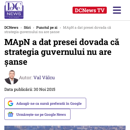
DCNews TV
DCNews
›
Stiri
›
Punctul pe zi
›
MApN a dat presei dovada că
strategia guvernului nu are șanse
MApN a dat presei dovada că
strategia guvernului nu are
șanse
Autor:
Val Vâlcu
Data publicării: 30 Noi 2015
Adaugă-ne ca sursă preferată în Google
Urmărește-ne pe Google News