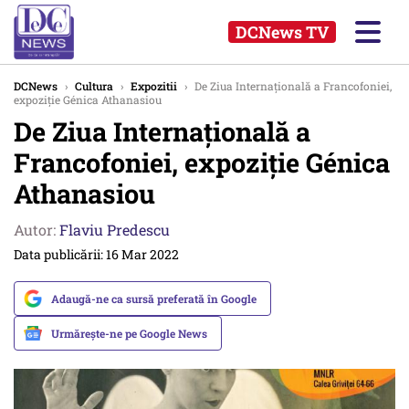
DCNews TV
DCNews
›
Cultura
›
Expozitii
›
De Ziua Internațională a Francofoniei,
expoziție Génica Athanasiou
De Ziua Internațională a
Francofoniei, expoziție Génica
Athanasiou
Autor:
Flaviu Predescu
Data publicării: 16 Mar 2022
Adaugă-ne ca sursă preferată în Google
Urmărește-ne pe Google News