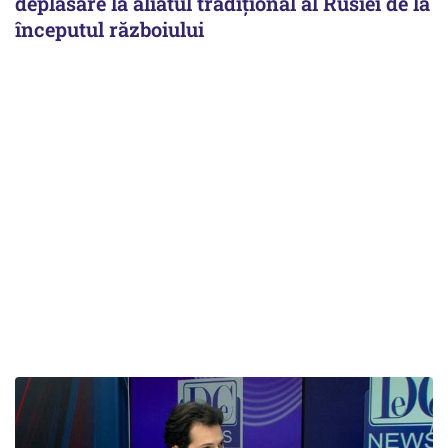
deplasare la aliatul tradițional al Rusiei de la
începutul războiului