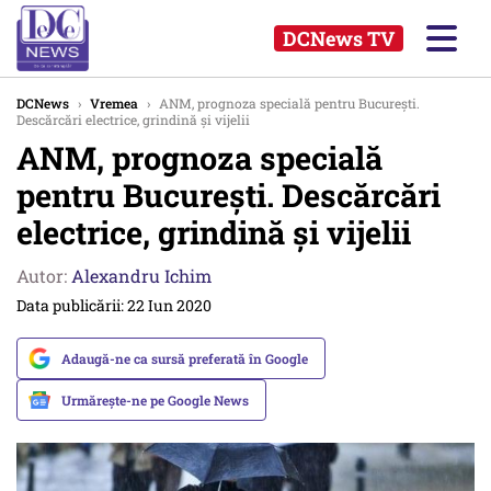
DCNews TV
DCNews
›
Vremea
›
ANM, prognoza specială pentru București.
Descărcări electrice, grindină și vijelii
ANM, prognoza specială
pentru București. Descărcări
electrice, grindină și vijelii
Autor:
Alexandru Ichim
Data publicării: 22 Iun 2020
Adaugă-ne ca sursă preferată în Google
Urmărește-ne pe Google News