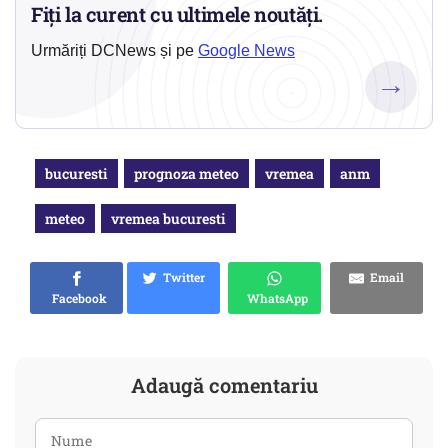
Fiți la curent cu ultimele noutăți.
Urmăriți DCNews și pe
Google News
→
bucuresti
prognoza meteo
vremea
anm
meteo
vremea bucuresti
Twitter
Email
Facebook
WhatsApp
Adaugă comentariu