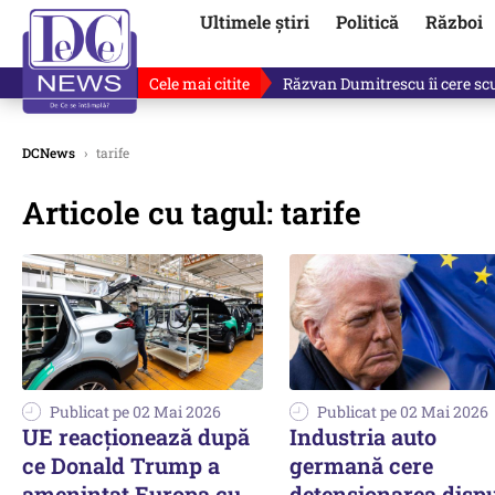
Ultimele știri
Politică
Război
Cele mai citite
Răzvan Dumitrescu îi cere scuze
DCNews
›
tarife
Articole cu tagul: tarife
Publicat pe 02 Mai 2026
Publicat pe 02 Mai 2026
UE reacţionează după
Industria auto
ce Donald Trump a
germană cere
ameninţat Europa cu
detensionarea dispu