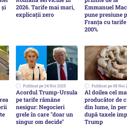
 şi
2026. Tarife mai mari,
Emmanuel Macr
explicații zero
pune presiune 
Franța cu tarife
200%
Publicat pe 24 Noi 2025
Publicat pe 08 Noi 
Acordul Trump-Ursula
Al doilea cel m
rea
pe tarife rămâne
producător de c
rii
nesigur: Negocieri
din lume, în per
te
grele în care "doar un
după taxele imp
singur om decide"
Trump