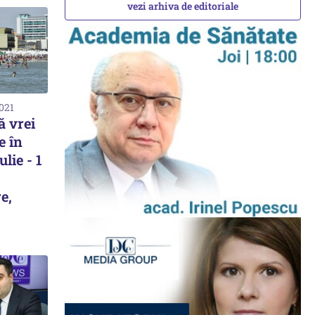
vezi arhiva de editoriale
2021
ă vrei
e în
lie - 1
e,