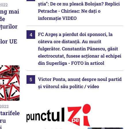
știa”: De ce nu pleacă Bolojan? Replici
 2022
ing mai
Petrache - Chirieac: Ne dați o
informație VIDEO
de
țurilor
FC Argeș a pierdut doi sponsori, la
elor UE
câteva ore distanță. Au murit
fulgerător. Constantin Pănescu, găsit
electrocutat, fusese acționar al echipei
din Superliga - FOTO în articol
Victor Ponta, anunț despre noul partid
și viitorul său politic / video
 2022
 tarifele
tru
i