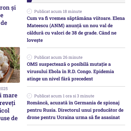
on și
Publicat acum 18 minute
pe
Cum va fi vremea săptămâna viitoare. Elena
 de
Mateescu (ANM) anunță un nou val de
căldură cu valori de 38 de grade. Când ne
lovește
Publicat acum 26 minute
OMS suspectează o posibilă mutație a
virusului Ebola în R.D. Congo. Epidemia
atinge un nivel fără precedent
2025
ai mare
Publicat acum 1 ora si 3 minute
reveți
Româncă, acuzată în Germania de spionaj
icol
pentru Rusia. Directorul unui producător de
drone pentru Ucraina urma să fie asasinat
use de