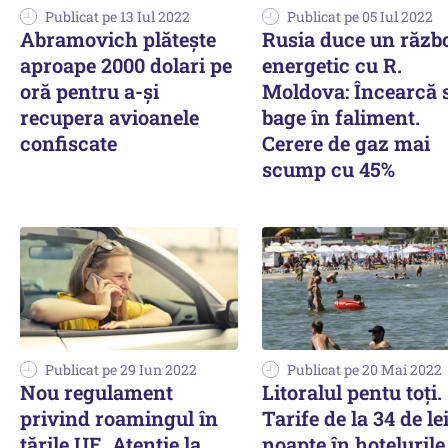
Publicat pe 13 Iul 2022
Publicat pe 05 Iul 2022
Abramovich plăteşte
Rusia duce un răzb
aproape 2000 dolari pe
energetic cu R.
oră pentru a-şi
Moldova: Încearcă 
recupera avioanele
bage în faliment.
confiscate
Cerere de gaz mai
scump cu 45%
Publicat pe 29 Iun 2022
Publicat pe 20 Mai 2022
Nou regulament
Litoralul pentu toţi.
privind roamingul în
Tarife de la 34 de le
țările UE. Atenție la
noapte în hotelurile