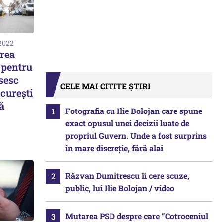
 2022
rea
 pentru
osesc
CELE MAI CITITE ȘTIRI
ucurești
ă
Fotografia cu Ilie Bolojan care spune
exact opusul unei decizii luate de
propriul Guvern. Unde a fost surprins
în mare discreție, fără alai
Răzvan Dumitrescu îi cere scuze,
public, lui Ilie Bolojan / video
Mutarea PSD despre care ”Cotroceniul