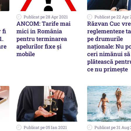
Publicat pe 28 Apr 2021
Publicat pe 22 Apr 
ANCOM: Tarife mai
Răzvan Cuc vre
 fi
mici in România
reglementeze ta
1.
pentru terminarea
pe drumurile
are
apelurilor fixe și
naționale: Nu po
mobile
ceri nimănui să
plătească pentr
ce nu primește
Publicat pe 05 Ian 2021
Publicat pe 31 Aug