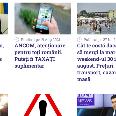
Publicat pe 19 Aug 2021
Publicat pe 27 Iul 
u,
ANCOM, atenționare
Cât te costă dac
pentru toți românii.
să mergi la mar
s
Puteți fi TAXAȚI
weekend-ul 30 iu
suplimentar
august. Prețuri
transport, cazar
masă