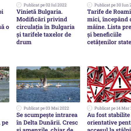
Publicat pe 02 Iul 2022
Publicat pe 30 Iun
oi
Vinietă Bulgaria.
Tarife de Roam
Modificări privind
mici, începând 
să o
circulația în Bulgaria
mâine. Lista pre
și tarifele taxelor de
și beneficiile
drum
cetăţenilor stat
Publicat pe 03 Mai 2022
Publicat pe 14 Mar
Se scumpeşte intrarea
Au fost stabilite
i pe
în Delta Dunării. Cresc
orientative pen
şi amenzile, chiar de
accesul la stâlpi