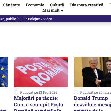
Sănătate
Economie
Cultură
Diaspora creativă
Mai mult
▼
, public, lui Ilie Bolojan / video
Publicat pe 13 Feb 2026
Publicat pe 20 Ian 
Majorări pe tăcute:
Donald Trump
Cum a scumpit Poșta
dezvăluie mesa
tei
Română serviciile în
primite de la