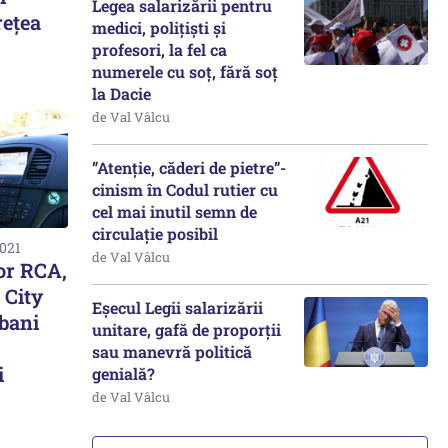
Legea salarizării pentru
rețea
medici, polițiști și
profesori, la fel ca
numerele cu soț, fără soț
la Dacie
de Val Vâlcu
”Atenție, căderi de pietre”-
cinism în Codul rutier cu
cel mai inutil semn de
circulație posibil
2021
de Val Vâlcu
lor RCA,
 City
Eșecul Legii salarizării
 bani
unitare, gafă de proporții
sau manevră politică
i
genială?
de Val Vâlcu