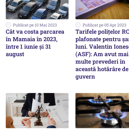
Publicat pe 10 Mai 2023
Publicat pe 05 Apr 2023
Cât va costa parcarea
Tarifele poliţelor R
în Mamaia în 2023,
plafonate pentru șa
între 1 iunie și 31
luni. Valentin Ione
august
(ASF): Am avut mai
multe prevederi în
această hotărâre de
guvern