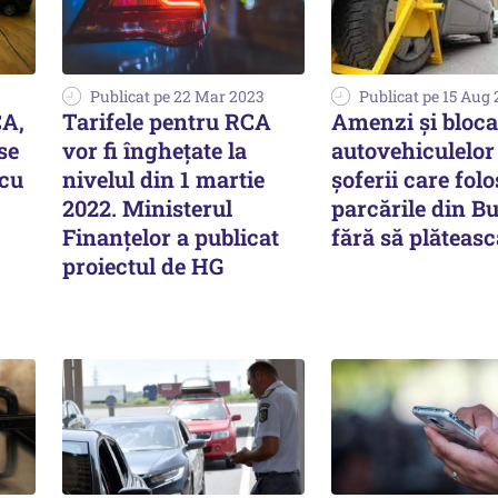
Publicat pe 22 Mar 2023
Publicat pe 15 Aug
CA,
Tarifele pentru RCA
Amenzi şi bloca
se
vor fi înghețate la
autovehiculelor
scu
nivelul din 1 martie
șoferii care fol
2022. Ministerul
parcările din B
Finanțelor a publicat
fără să plăteasc
proiectul de HG