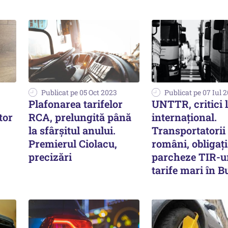
Publicat pe 05 Oct 2023
Publicat pe 07 Iul 
Plafonarea tarifelor
UNTTR, critici l
tor
RCA, prelungită până
internaţional.
la sfârșitul anului.
Transportatorii
Premierul Ciolacu,
români, obligaţi
precizări
parcheze TIR-ur
tarife mari în B