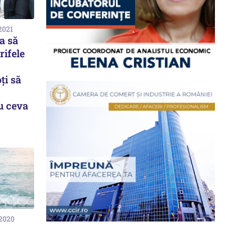
2021
a să
rifele
ți să
u ceva
 2020