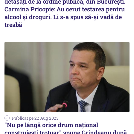
detașați de la ordine publică, din București.
Carmina Pricopie: Au cerut testarea pentru
alcool și droguri. Li s-a spus să-și vadă de
treabă
Publicat pe 22 Aug 2023
"Nu pe lângă orice drum național
construiești trotuar" spune Grindeanu după