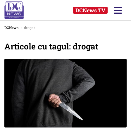
DCNews TV
DCNews
›
drogat
Articole cu tagul: drogat