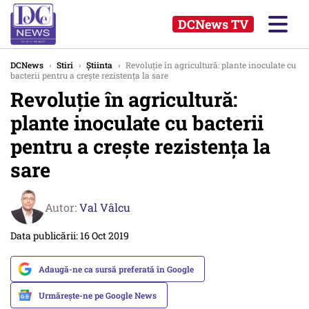
DCNews TV
DCNews
›
Stiri
›
Știinta
›
Revoluție în agricultură: plante inoculate cu
bacterii pentru a crește rezistența la sare
Revoluție în agricultură:
plante inoculate cu bacterii
pentru a crește rezistența la
sare
Autor:
Val Vâlcu
Data publicării: 16 Oct 2019
Adaugă-ne ca sursă preferată în Google
Urmărește-ne pe Google News