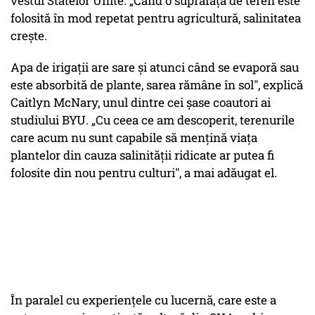
vestul Statelor Unite. „Când o suprafață de teren este
folosită în mod repetat pentru agricultură, salinitatea
crește.
Apa de irigații are sare și atunci când se evaporă sau
este absorbită de plante, sarea rămâne în sol", explică
Caitlyn McNary, unul dintre cei șase coautori ai
studiului BYU. „Cu ceea ce am descoperit, terenurile
care acum nu sunt capabile să mențină viața
plantelor din cauza salinității ridicate ar putea fi
folosite din nou pentru culturi", a mai adăugat el.
În paralel cu experiențele cu lucernă, care este a