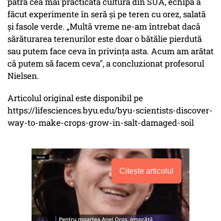
patra cea mai practicată cultură din SUA, echipa a
făcut experimente în seră și pe teren cu orez, salată
și fasole verde. „Multă vreme ne-am întrebat dacă
sărăturarea terenurilor este doar o bătălie pierdută
sau putem face ceva în privința asta. Acum am arătat
că putem să facem ceva", a concluzionat profesorul
Nielsen.
Articolul original este disponibil pe
https://lifesciences.byu.edu/byu-scientists-discover-
way-to-make-crops-grow-in-salt-damaged-soil
Citește articolul