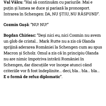
Val Vâlcu
: ”Hai să continuăm cu pariurile. Mai e
puțin și lumea se duce și pariază la pronosport.
Intrarea în Schengen: DA, NU ȘTIU, NU RĂSPUND”.
Cozmin Gușă
: ”NU! NU!”
Bogdan Chirieac:
”Deși nici eu, nici Cosmin nu avem
un glob de cristal... Mark Rutte nu a zis că Olanda
sprijină aderarea României la Schengen cum au spus
Macron și Scholz. Omul a zis că în principiu Olanda
nu are nimic împotriva intrării României în
Schengen, dar discuțiile vor începe atunci când
criteriile vor fi fost îndeplinite... deci, bla... bla... bla...
E o formă de refuz diplomatic
”.