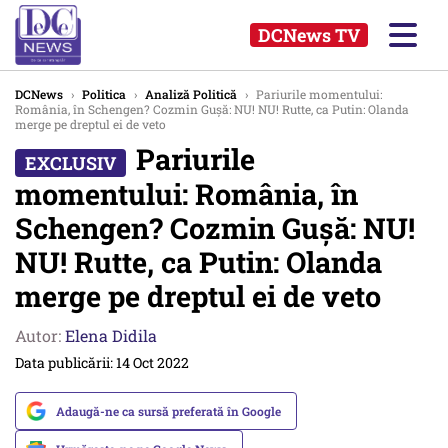
DCNews TV
DCNews
›
Politica
›
Analiză Politică
›
Pariurile momentului:
România, în Schengen? Cozmin Gușă: NU! NU! Rutte, ca Putin: Olanda
merge pe dreptul ei de veto
Pariurile
momentului: România, în
Schengen? Cozmin Gușă: NU!
NU! Rutte, ca Putin: Olanda
merge pe dreptul ei de veto
Autor:
Elena Didila
Data publicării: 14 Oct 2022
Adaugă-ne ca sursă preferată în Google