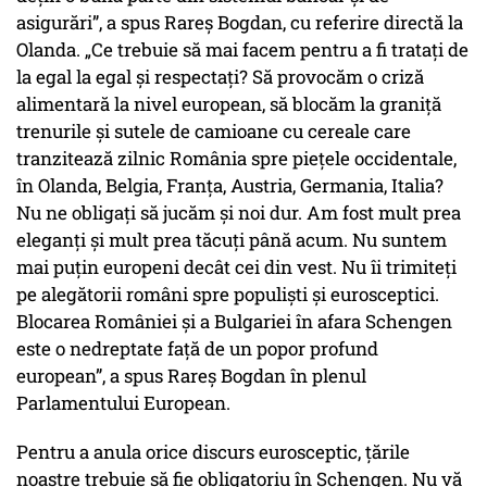
asigurări”, a spus Rareș Bogdan, cu referire directă la
Olanda. „Ce trebuie să mai facem pentru a fi tratați de
la egal la egal și respectați? Să provocăm o criză
alimentară la nivel european, să blocăm la graniță
trenurile și sutele de camioane cu cereale care
tranzitează zilnic România spre piețele occidentale,
în Olanda, Belgia, Franța, Austria, Germania, Italia?
Nu ne obligați să jucăm și noi dur. Am fost mult prea
eleganți și mult prea tăcuți până acum. Nu suntem
mai puțin europeni decât cei din vest. Nu îi trimiteți
pe alegătorii români spre populiști și eurosceptici.
Blocarea României și a Bulgariei în afara Schengen
este o nedreptate față de un popor profund
european”, a spus Rareș Bogdan în plenul
Parlamentului European.
Pentru a anula orice discurs eurosceptic, țările
noastre trebuie să fie obligatoriu în Schengen. Nu vă