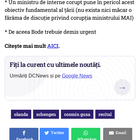
* Un ministru de interne corupt pune în pericol acest
obiectiv fundamental al țării (nu exista nici măcar o
fărâma de discuție privind corupția ministrului MAI)
* De aceea Bode trebuie demis urgent
Citește mai mult
AICI
.
Fiți la curent cu ultimele noutăți.
Urmăriți DCNews și pe
Google News
→
olanda
schengen
cosmin gusa
recital
Twitter
Email
Facebook
WhatsApp