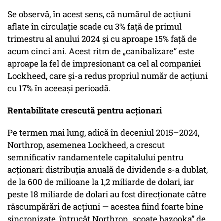
Se observă, în acest sens, că numărul de acțiuni
aflate în circulație scade cu 3% față de primul
trimestru al anului 2024 și cu aproape 15% față de
acum cinci ani. Acest ritm de „canibalizare” este
aproape la fel de impresionant ca cel al companiei
Lockheed, care și-a redus propriul număr de acțiuni
cu 17% în aceeași perioadă.
Rentabilitate crescută pentru acționari
Pe termen mai lung, adică în deceniul 2015–2024,
Northrop, asemenea Lockheed, a crescut
semnificativ randamentele capitalului pentru
acționari: distribuția anuală de dividende s-a dublat,
de la 600 de milioane la 1,2 miliarde de dolari, iar
peste 18 miliarde de dolari au fost direcționate către
răscumpărări de acțiuni — acestea fiind foarte bine
sincronizate, întrucât Northrop „scoate bazooka” de