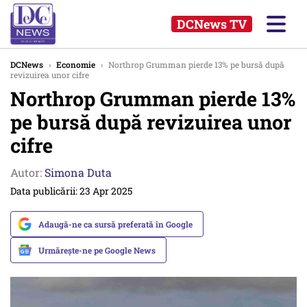
DCNews TV
DCNews
›
Economie
›
Northrop Grumman pierde 13% pe bursă după
revizuirea unor cifre
Northrop Grumman pierde 13%
pe bursă după revizuirea unor
cifre
Autor:
Simona Duta
Data publicării: 23 Apr 2025
Adaugă-ne ca sursă preferată în Google
Urmărește-ne pe Google News