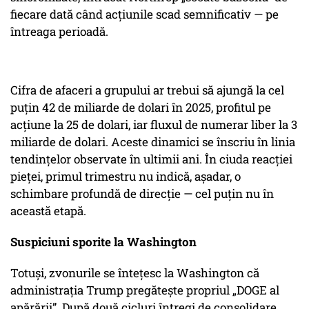
fiecare dată când acțiunile scad semnificativ — pe
întreaga perioadă.
Cifra de afaceri a grupului ar trebui să ajungă la cel
puțin 42 de miliarde de dolari în 2025
, profitul pe
acțiune la 25 de dolari, iar fluxul de numerar liber la 3
miliarde de dolari. Aceste dinamici se înscriu în linia
tendințelor observate în ultimii ani. În ciuda reacției
pieței, primul trimestru nu indică, așadar, o
schimbare profundă de direcție — cel puțin nu în
această etapă.
Suspiciuni sporite la Washington
Totuși, zvonurile se întețesc la Washington că
administrația Trump pregătește propriul „DOGE al
apărării”. După două cicluri întregi de consolidare,