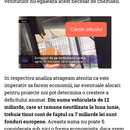
veniturilor nu egalează acest necesar de cheltuieli.
Citește articolul
In respectiva analiza atrageam atentia ca este
imperativ sa facem economiii, iar eventuale alocari
pentru proiecte noi pot determina o crestere a
deficitului asumat.
Din suma vehiculata de 12
miliarde, care ar ramane neutilizata la luna iunie,
trebuie tinut cont de faptul ca 7 miliarde lei sunt
fonduri europene.
Aceasta suma nu poate fi
considerata sub nici o forma economisita, daca vrem