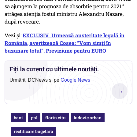
sa ajungem la prognoza de absorbtie pentru 2021.”
atrăgea atenția fostul ministru Alexandru Nazare,
după revocare.
Vezi și:
EXCLUSIV Urmează austeritate legală în
România, avertizează Coșea: ”Vom simți în
buzunare totul”. Previziune pentru EURO
Fiți la curent cu ultimele noutăți.
Urmăriți DCNews și pe
Google News
→
bani
pnl
florin citu
ludovic orban
rectificare bugetara