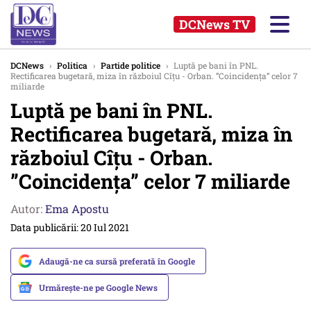
DCNews TV
DCNews
›
Politica
›
Partide politice
›
Luptă pe bani în PNL.
Rectificarea bugetară, miza în războiul Cîțu - Orban. ”Coincidența” celor 7
miliarde
Luptă pe bani în PNL.
Rectificarea bugetară, miza în
războiul Cîțu - Orban.
”Coincidența” celor 7 miliarde
Autor:
Ema Apostu
Data publicării: 20 Iul 2021
Adaugă-ne ca sursă preferată în Google
Urmărește-ne pe Google News