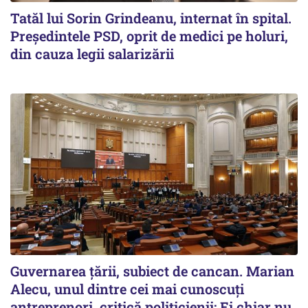
Tatăl lui Sorin Grindeanu, internat în spital.
Preşedintele PSD, oprit de medici pe holuri,
din cauza legii salarizării
Guvernarea ţării, subiect de cancan. Marian
Alecu, unul dintre cei mai cunoscuţi
antreprenori, critică politicienii: Ei chiar nu