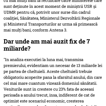
cu mai mulţi bani la rectificare către ministerele care
sunt deţinute în acest moment de miniştrii USR şi
UDMR pentru că, potrivit unor surse din cadrul
coaliţiei, Sănătatea, Ministerul Dezvoltării Regionale
şi Ministerul Transporturilor ar urma să primească
mai mulţi bani, conform Antena 3.
Dar unde am mai auzit fix de 7
miliarde?
"In analiza executiei la luna mai, transmisa
premierului, evidentiam un necesar de 13 miliarde lei
pe partea de cheltuieli. Aceste cheltuieli trebuie
obligatoriu acoperite pana la sfarsitul anului, din care
cel mai mare cuantum vizează domeniul sănătatii.
Veniturile sunt in crestere cu 23% fata de aceeasi
perioada a anului trecut, insa, indiferent de cat de
optimist este scenariul economic, cresterea