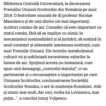
Biblioteca Centrală Universitară, la decernarea
Premiilor Uniunii Scriitorilor din România pe anul
2014. O festivitate onorată de dl profesor Nicolae
Manolescu și de unii dintre cei mai importanți
scriitori români de azi. Consider că este important ca
statul român, fără să se implice cu nimic în
mecanismul nominalizării și al jurizării, să susțină în
mod constant și sistematic asemenea instituții, cum
sunt Premiile Uniunii. Ele întrețin metabolismul
culturii vii și subliniază necesitatea valorilor în
lumea de azi. Sprijinul acesta nu înseamnă, cum
spun unii demagogi, „controlul statului”, ci un
parteneriat și o recunoaștere a importanței pe care
Uniunea Scriitorilor, continuatoarea Societății
Scriitorilor Români, o are în existența României. Atât
și nimic mai mult, dar nici, vorba lui Lovinescu, mai
puțin...". a conchis Ionuț Vulpescu.