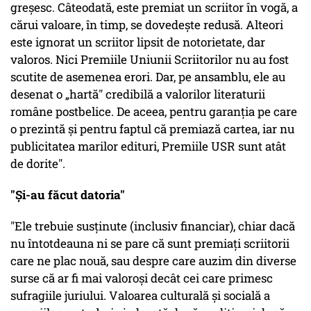
greșesc. Câteodată, este premiat un scriitor în vogă, a
cărui valoare, în timp, se dovedește redusă. Alteori
este ignorat un scriitor lipsit de notorietate, dar
valoros. Nici Premiile Uniunii Scriitorilor nu au fost
scutite de asemenea erori. Dar, pe ansamblu, ele au
desenat o „hartă" credibilă a valorilor literaturii
române postbelice. De aceea, pentru garanția pe care
o prezintă și pentru faptul că premiază cartea, iar nu
publicitatea marilor edituri, Premiile USR sunt atât
de dorite".
"Și-au făcut datoria"
"Ele trebuie susținute (inclusiv financiar), chiar dacă
nu întotdeauna ni se pare că sunt premiați scriitorii
care ne plac nouă, sau despre care auzim din diverse
surse că ar fi mai valoroși decât cei care primesc
sufragiile juriului. Valoarea culturală și socială a