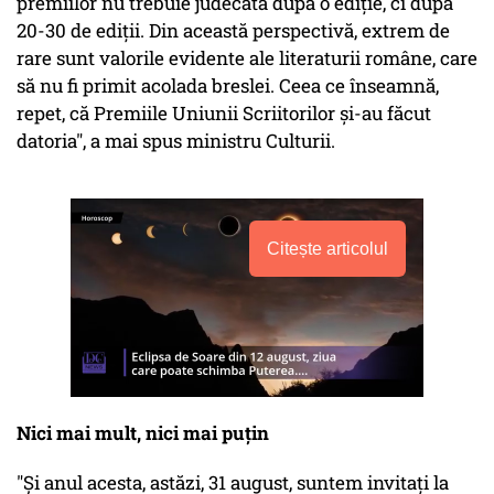
premiilor nu trebuie judecată după o ediție, ci după
20-30 de ediții. Din această perspectivă, extrem de
rare sunt valorile evidente ale literaturii române, care
să nu fi primit acolada breslei. Ceea ce înseamnă,
repet, că Premiile Uniunii Scriitorilor și-au făcut
datoria", a mai spus ministru Culturii.
Citește articolul
Nici mai mult, nici mai puțin
"Și anul acesta, astăzi, 31 august, suntem invitați la