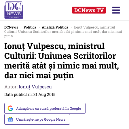
DCNews TV
DCNews
›
Politica
›
Analiză Politică
›
Ionuț Vulpescu, ministrul
Culturii: Uniunea Scriitorilor merită atât și nimic mai mult, dar nici mai
puțin
Ionuț Vulpescu, ministrul
Culturii: Uniunea Scriitorilor
merită atât și nimic mai mult,
dar nici mai puțin
Autor:
Ionuț Vulpescu
Data publicării: 31 Aug 2015
Adaugă-ne ca sursă preferată în Google
Urmărește-ne pe Google News