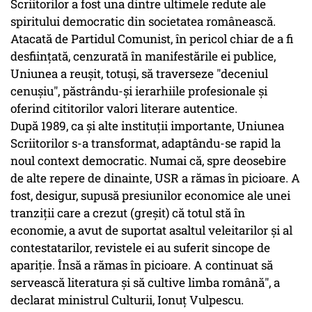
Scriitorilor a fost una dintre ultimele redute ale
spiritului democratic din societatea românească.
Atacată de Partidul Comunist, în pericol chiar de a fi
desființată, cenzurată în manifestările ei publice,
Uniunea a reușit, totuși, să traverseze "deceniul
cenușiu", păstrându-și ierarhiile profesionale și
oferind cititorilor valori literare autentice.
După 1989, ca și alte instituții importante, Uniunea
Scriitorilor s-a transformat, adaptându-se rapid la
noul context democratic. Numai că, spre deosebire
de alte repere de dinainte, USR a rămas în picioare. A
fost, desigur, supusă presiunilor economice ale unei
tranziții care a crezut (greșit) că totul stă în
economie, a avut de suportat asaltul veleitarilor și al
contestatarilor, revistele ei au suferit sincope de
apariție. Însă a rămas în picioare. A continuat să
servească literatura și să cultive limba română", a
declarat ministrul Culturii, Ionuț Vulpescu.