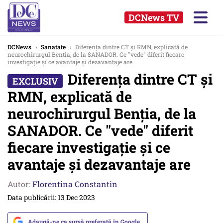
DCNews TV
DCNews
›
Sanatate
›
Diferența dintre CT și RMN, explicată de
neurochirurgul Benția, de la SANADOR. Ce "vede" diferit fiecare
investigație și ce avantaje și dezavantaje are
Diferența dintre CT și
RMN, explicată de
neurochirurgul Benția, de la
SANADOR. Ce "vede" diferit
fiecare investigație și ce
avantaje și dezavantaje are
Autor:
Florentina Constantin
Data publicării: 13 Dec 2023
Adaugă-ne ca sursă preferată în Google