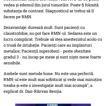
vedea şi edemul din jurul tumorilor. Poate fi folosită
substanța de contrast. Diagnosticul ar trebui să îl
facem pe RMN.
Dezavantaje: durează mult. Sunt pacienţi cu
claustrofobie, nu pot face RMN-ul. Sedarea este un
lucru complicat. Trebuie să stea anestezistul acolo cu
o trusă de intubaţie. Pacienţi care au implanturi
metalice; Pacienții superobezi - peste obezitate
gradul 3 - nu încap pe mese şi sunt nişte mese foarte
sensibile.
Ambele sunt metode bune. Nu este una perfectă.
RMN-ul este mult mai sofisticat şi vede mai minuţios
treaba şi este o investigaţie mult mai scumpă", a
explicat dr. Dan-Răzvan Benția.