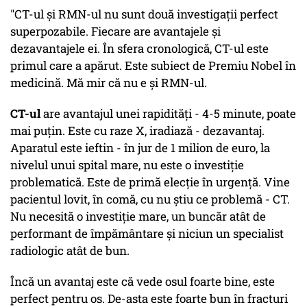
"CT-ul şi RMN-ul nu sunt două investigaţii perfect
superpozabile. Fiecare are avantajele şi
dezavantajele ei. În sfera cronologică, CT-ul este
primul care a apărut. Este subiect de Premiu Nobel în
medicină. Mă mir că nu e şi RMN-ul.
CT-ul
are avantajul unei rapidități - 4-5 minute, poate
mai puţin. Este cu raze X, iradiază - dezavantaj.
Aparatul este ieftin - în jur de 1 milion de euro, la
nivelul unui spital mare, nu este o investiţie
problematică. Este de primă elecţie în urgenţă. Vine
pacientul lovit, în comă, cu nu ştiu ce problemă - CT.
Nu necesită o investiţie mare, un buncăr atât de
performant de împământare şi niciun un specialist
radiologic atât de bun.
Încă un avantaj este că vede osul foarte bine, este
perfect pentru os. De-asta este foarte bun în fracturi