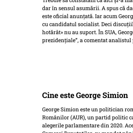
Trebuie să constatăm că aici și-a m
dar în sensul asumării. A spus că dacă
este oficial anunțată. Iar acum Georg
cu candidatul socialist. Deci discuț
hotărât» nu au suport. În SUA, Georg
prezidențiale”, a comentat analistul
Cine este George Simion
George Simion este un politician ro
Românilor (AUR), un partid politic ca
alegerile parlamentare din 2020. Ace