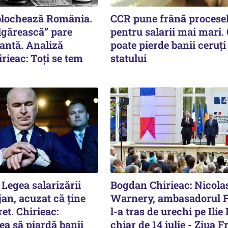
blochează România.
CCR pune frână procese
lgărească” pare
pentru salarii mai mari.
antă. Analiză
poate pierde banii ceruți
ieac: Toți se tem
statului
Legea salarizării
Bogdan Chirieac: Nicola
jan, acuzat că ține
Warnery, ambasadorul F
ret. Chirieac:
l-a tras de urechi pe Ilie
ea să piardă banii
chiar de 14 iulie - Ziua F