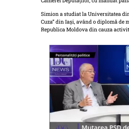
Camerei Deputaților, cu mandat până
Simion a studiat la Universitatea di
Cuza” din Iași, având o diplomă de m
Republica Moldova din cauza activită