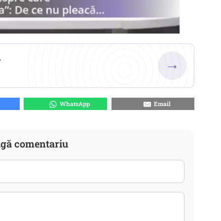
.
→
WhatsApp
Email
gă comentariu