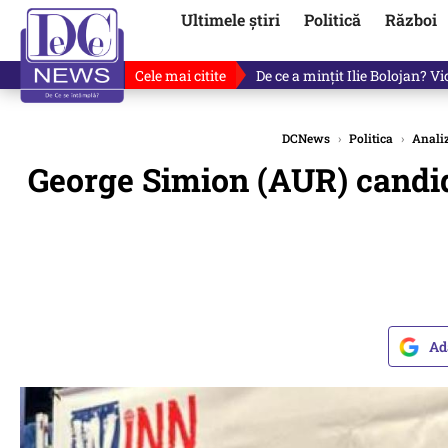
Ultimele știri
Politică
Război
Cele mai citite
De ce a mințit Ilie Bolojan? V
DCNews
›
Politica
›
Analiz
George Simion (AUR) candide
Ad