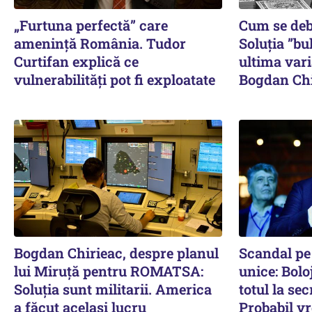
„Furtuna perfectă” care
Cum se de
amenință România. Tudor
Soluția ”bu
Curtifan explică ce
ultima vari
vulnerabilități pot fi exploatate
Bogdan Chir
Bogdan Chirieac, despre planul
Scandal pe 
lui Miruță pentru ROMATSA:
unice: Bolo
Soluția sunt militarii. America
totul la sec
a făcut același lucru
Probabil vr