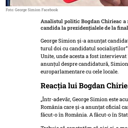
Foto: George Simion Facebook
Analistul politic Bogdan Chirieac a
candida la prezidențialele de la fina
George Simion și-a anunțat candidatu
turul doi cu candidatul socialiștilor”
Unite, unde acesta a fost intervieva
anunțul despre candidatură, Simion a
europarlamentare cu cele locale.
Reacția lui Bogdan Chiri
„Într-adevăr, George Simion este ac
România care și-a anunțat oficial can
făcut-o în România. A făcut-o în Stat