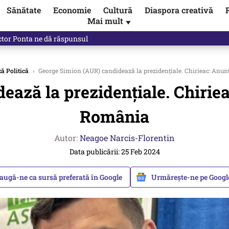
Sănătate
Economie
Cultură
Diaspora creativă
Mai mult
▼
ictor Ponta ne dă răspunsul
ă Politică
›
George Simion (AUR) candidează la prezidențiale. Chirieac: Anunț
ază la prezidențiale. Chirieac
România
Autor:
Neagoe Narcis-Florentin
Data publicării: 25 Feb 2024
augă-ne ca sursă preferată în Google
Urmărește-ne pe Goog