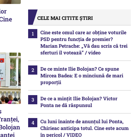
lor
CELE MAI CITITE ȘTIRI
 Cine
Cine este omul care ar obține voturile
PSD pentru funcția de premier?
Marian Petrache: „Vă dau scris că trei
sferturi îl votează” / video
De ce minte Ilie Bolojan? Ce spune
Mircea Badea: E o minciună de mari
proporții
De ce a mințit Ilie Bolojan? Victor
Ponta ne dă răspunsul
s
ranței,
Cu luni înainte de anunțul lui Ponta,
 Bolojan
Chirieac anticipa totul. Cine este acum
ranței
în pericol / VIDEO