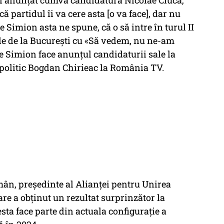
ai anunțat cumva candidatura Nicolae Ciucă,
 partidul îi va cere asta [o va face], dar nu
e Simion asta ne spune, că o să intre în turul II
iile de la București cu «Să vedem, nu ne-am
e Simion face anunțul candidaturii sale la
 politic Bogdan Chirieac la România TV.
mân, președinte al Alianței pentru Unirea
re a obținut un rezultat surprinzător la
sta face parte din actuala configurație a