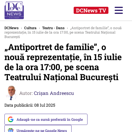
DCNews TV
DCNews
›
Cultura
›
Teatru - Dans
›
„Antiportret de familie”, o nouă
reprezentație, în 15 iulie de la ora 17:00, pe scena Teatrului Național
București
„Antiportret de familie”, o
nouă reprezentație, în 15 iulie
de la ora 17:00, pe scena
Teatrului Național București
Autor:
Crişan Andreescu
Data publicării: 08 Iul 2025
Adaugă-ne ca sursă preferată în Google
Urmărește-ne pe Google News