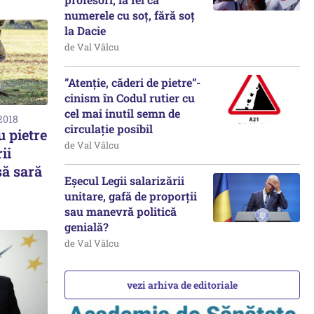
numerele cu soț, fără soț
la Dacie
de Val Vâlcu
”Atenție, căderi de pietre”-
cinism în Codul rutier cu
cel mai inutil semn de
2018
circulație posibil
 pietre
de Val Vâlcu
ii
să sară
Eșecul Legii salarizării
unitare, gafă de proporții
sau manevră politică
genială?
de Val Vâlcu
vezi arhiva de editoriale