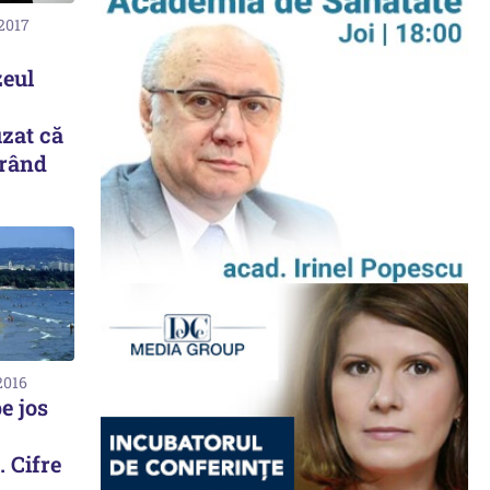
 2017
eul
uzat că
 rând
2016
e jos
. Cifre