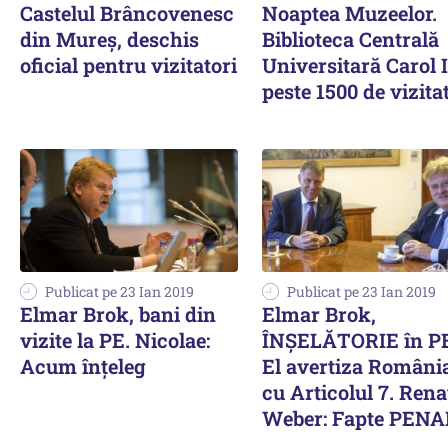
Castelul Brâncovenesc
Noaptea Muzeelor.
din Mureş, deschis
Biblioteca Centrală
oficial pentru vizitatori
Universitară Carol I
peste 1500 de vizita
Publicat pe 23 Ian 2019
Publicat pe 23 Ian 2019
Elmar Brok, bani din
Elmar Brok,
vizite la PE. Nicolae:
ÎNȘELĂTORIE în P
Acum înțeleg
El avertiza Români
cu Articolul 7. Rena
Weber: Fapte PENA