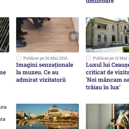
umilitoare
Publicat pe 26 Mai 2016
Publicat pe 12 Mar
Imagini senzaționale
Luxul lui Ceauș
ume
la muzeu. Ce au
criticat de vizita
admirat vizitatorii
'Noi mâncam oas
trăiau în lux'