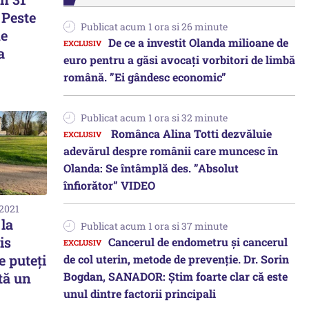
 Peste
Publicat acum 1 ora si 26 minute
de
De ce a investit Olanda milioane de
a
euro pentru a găsi avocați vorbitori de limbă
română. ”Ei gândesc economic”
Publicat acum 1 ora si 32 minute
Românca Alina Totti dezvăluie
adevărul despre românii care muncesc în
Olanda: Se întâmplă des. ”Absolut
înfiorător” VIDEO
 2021
 la
Publicat acum 1 ora si 37 minute
is
Cancerul de endometru și cancerul
e puteți
de col uterin, metode de prevenție. Dr. Sorin
Bogdan, SANADOR: Știm foarte clar că este
tă un
unul dintre factorii principali