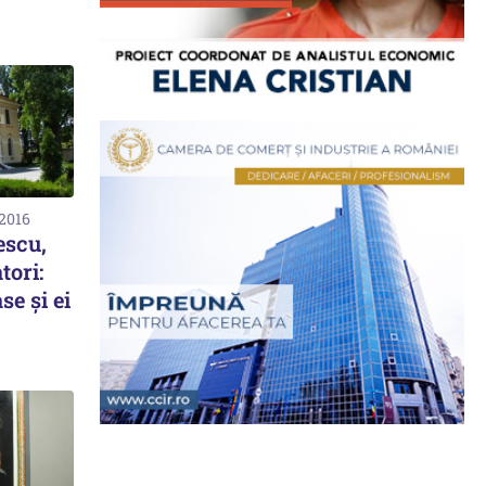
 2016
escu,
tori:
e și ei