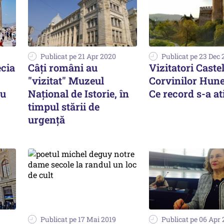
Publicat pe 21 Apr 2020
Publicat pe 23 Dec 
cia
Câţi români au
Vizitatori Caste
"vizitat" Muzeul
Corvinilor Hun
ru
Naţional de Istorie, în
Ce record s-a at
timpul stării de
urgenţă
Publicat pe 17 Mai 2019
Publicat pe 06 Apr 