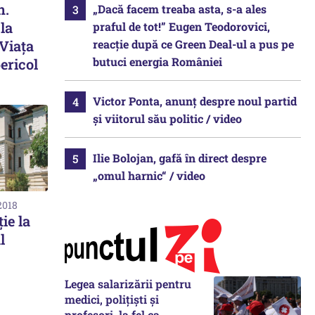
n.
„Dacă facem treaba asta, s-a ales
la
praful de tot!” Eugen Teodorovici,
reacție după ce Green Deal-ul a pus pe
 Viața
butuci energia României
pericol
Victor Ponta, anunț despre noul partid
și viitorul său politic / video
Ilie Bolojan, gafă în direct despre
„omul harnic“ / video
2018
ie la
l
Legea salarizării pentru
medici, polițiști și
profesori, la fel ca