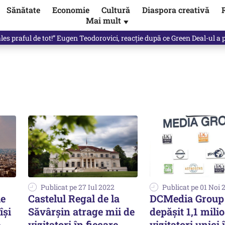
Sănătate
Economie
Cultură
Diaspora creativă
Mai mult
▼
les praful de tot!” Eugen Teodorovici, reacție după ce Green Deal-ul a
Publicat pe 27 Iul 2022
Publicat pe 01 Noi 
le
Castelul Regal de la
DCMedia Group
își
Săvârşin atrage mii de
depășit 1,1 mili
e
vizitatori în fiecare
vizitatori unici 