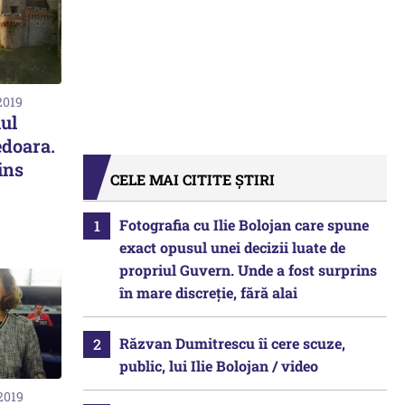
2019
lul
edoara.
ins
CELE MAI CITITE ȘTIRI
Fotografia cu Ilie Bolojan care spune
exact opusul unei decizii luate de
propriul Guvern. Unde a fost surprins
în mare discreție, fără alai
Răzvan Dumitrescu îi cere scuze,
public, lui Ilie Bolojan / video
2019