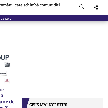
Românii care schimbă comunități
 pus pe…
2021
 a
oane de
CELE MAI NOI ȘTIRI
în 31