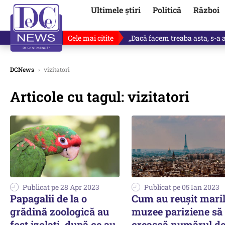
Ultimele știri
Politică
Război
Cele mai citite
„Dacă facem treaba asta, s-a a
DCNews
›
vizitatori
Articole cu tagul: vizitatori
Publicat pe 28 Apr 2023
Publicat pe 05 Ian 2023
Papagalii de la o
Cum au reușit mari
grădină zoologică au
muzee pariziene să 
fost izolați, după ce au
crească numărul d