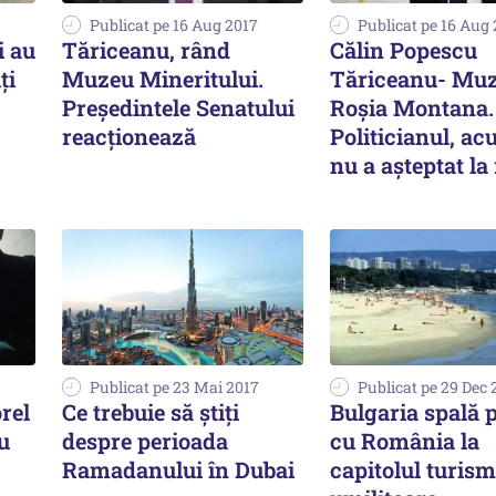
Publicat pe 16 Aug 2017
Publicat pe 16 Aug
i au
Tăriceanu, rând
Călin Popescu
ți
Muzeu Mineritului.
Tăriceanu- Muz
Președintele Senatului
Roșia Montana.
reacționează
Politicianul, ac
nu a așteptat la
Publicat pe 23 Mai 2017
Publicat pe 29 Dec 
rel
Ce trebuie să ştiţi
Bulgaria spală p
u
despre perioada
cu România la
Ramadanului în Dubai
capitolul turism