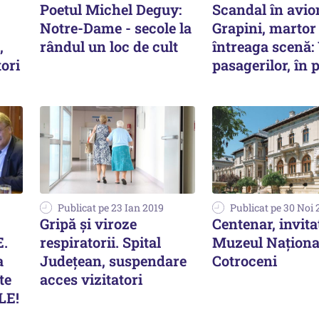
Poetul Michel Deguy:
Scandal în avio
Notre-Dame - secole la
Grapini, martor 
,
rândul un loc de cult
întreaga scenă:
tori
pasagerilor, în 
Publicat pe 23 Ian 2019
Publicat pe 30 Noi 
Gripă și viroze
Centenar, invitaț
E.
respiratorii. Spital
Muzeul Naţiona
a
Județean, suspendare
Cotroceni
te
acces vizitatori
LE!