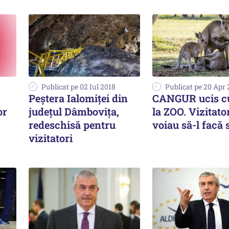
Publicat pe 02 Iul 2018
Publicat pe 20 Apr 
Peştera Ialomiţei din
CANGUR ucis cu
or
județul Dâmbovița,
la ZOO. Vizitator
redeschisă pentru
voiau să-l facă 
vizitatori